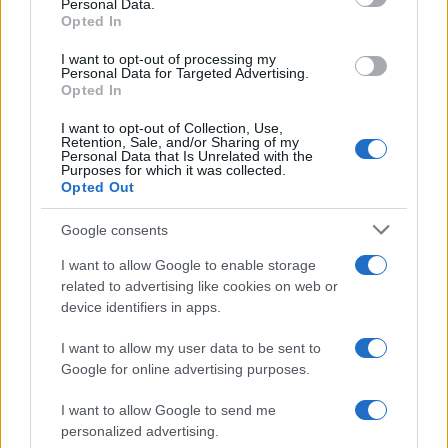
Personal Data.
Opted In
I want to opt-out of processing my
Scopri il Voucher Doppia Transizione 2026 per
Personal Data for Targeted Advertising.
Digitalizzazione e Sostenibilità
Opted In
Linda Pellegrini · 6 Ago 2026
I want to opt-out of Collection, Use,
Retention, Sale, and/or Sharing of my
Personal Data that Is Unrelated with the
FOCUS PMI
Purposes for which it was collected.
Opted Out
Google consents
I want to allow Google to enable storage
related to advertising like cookies on web or
device identifiers in apps.
I want to allow my user data to be sent to
Google for online advertising purposes.
I want to allow Google to send me
personalized advertising.
Morocco’s dominance in certified data centers