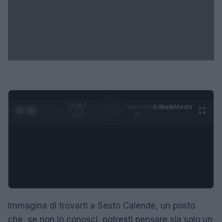
0:29 /
Ad
hub
Media
POWERED
1
/
4
1:23
BY
Immagina di trovarti a Sesto Calende, un posto
che, se non lo conosci, potresti pensare sia solo un