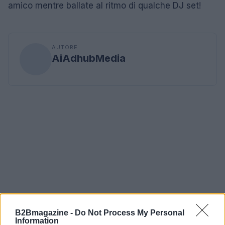
amico mentre ballate al ritmo di qualche DJ set!
AUTORE
AiAdhubMedia
B2Bmagazine -
Do Not Process My Personal
Information