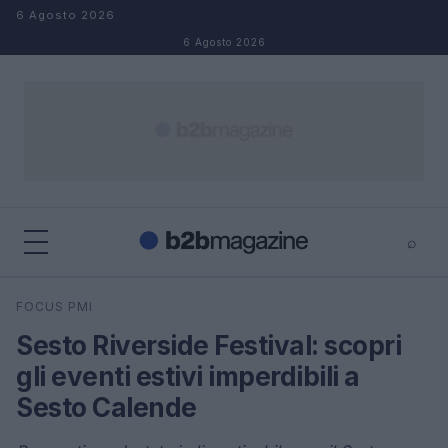
Salta al contenuto
6 Agosto 2026
6 Agosto 2026
⌕
×
⌕
FOCUS PMI
Cerca
Sesto Riverside Festival: scopri
gli eventi estivi imperdibili a
Sesto Calende