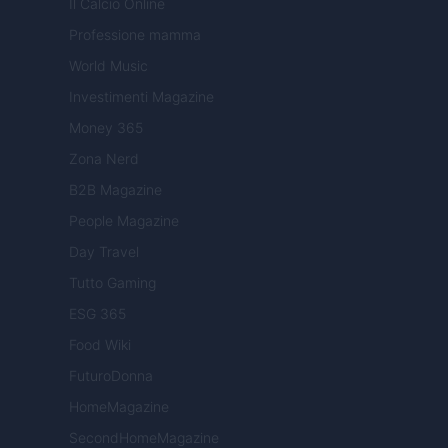
Il Calcio Online
Professione mamma
World Music
Investimenti Magazine
Money 365
Zona Nerd
B2B Magazine
People Magazine
Day Travel
Tutto Gaming
ESG 365
Food Wiki
FuturoDonna
HomeMagazine
SecondHomeMagazine