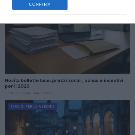
CONFIRM
Novità bollette luce: prezzi zonali, bonus e incentivi
per il 2026
Linda Pellegrini · 6 Ago 2026
SERVIZI PER LE AZIENDE