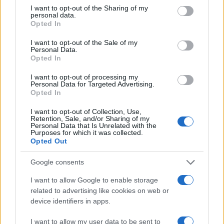
sperimentazioni potrebbe accelerare una
not limited to your visit or usage behaviour. You may click to
I want to opt-out of the Sharing of my
trasformazione industriale e tecnologica capace di
personal data.
grant or deny consent to Google and its third-party tags to
Opted In
migliorare l’esperienza digitale di milioni di utenti.
use your data for below specified purposes in below Google
consent section.
I want to opt-out of the Sale of my
Personal Data.
Opted In
AUTORE
I want to opt-out of processing my
Andrea Innocenti
Personal Data for Targeted Advertising.
Opted In
Andrea Innocenti ha coordinato dall'estero il
rientro di una cronista napoletana durante una
I want to opt-out of Collection, Use,
crisi diplomatica, gestendo contatti con
Retention, Sale, and/or Sharing of my
Personal Data that Is Unrelated with the
consolati; è corrispondente esteri che
Purposes for which it was collected.
definisce linee editoriali sulla geopolitica. Nato
Opted Out
a Napoli, parla dialetto locale e mantiene
rapporti con ONG partenopee.
Google consents
I want to allow Google to enable storage
related to advertising like cookies on web or
device identifiers in apps.
I want to allow my user data to be sent to