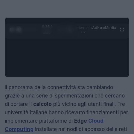
0:26 /
Ad
hub
Media
POWERED
1
/
4
1:21
BY
Il panorama della connettività sta cambiando
grazie a una serie di sperimentazioni che cercano
di portare il
calcolo
più vicino agli utenti finali. Tre
università italiane hanno ricevuto finanziamenti per
implementare piattaforme di
Edge
Cloud
Computing
installate nei nodi di accesso delle reti