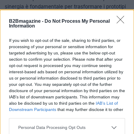
sinergia è fondamentale per trasformare i prototipi
in soluzioni pronte per il mercato.
B2Bmagazine -
Do Not Process My Personal
Information
Al termine dei trial, i raggruppamenti presenteranno
risultati e raccomandazioni che potranno guidare le
If you wish to opt-out of the sale, sharing to third parties, or
scelte degli operatori di rete e dei policymaker.
processing of your personal or sensitive information for
targeted advertising by us, please use the below opt-out
L’approccio sperimentale, fondato su misurazioni
section to confirm your selection. Please note that after your
oggettive e scenari reali, offre una base solida per
opt-out request is processed you may continue seeing
valutare l’adozione su larga scala del
calcolo
interest-based ads based on personal information utilized by
us or personal information disclosed to third parties prior to
distribuito
. Se i benefici confermeranno le attese,
your opt-out. You may separately opt-out of the further
le reti del futuro avranno una struttura più flessibile
disclosure of your personal information by third parties on the
e servizi digitali più performanti.
IAB’s list of downstream participants. This information may
also be disclosed by us to third parties on the
IAB’s List of
La strada verso infrastrutture di rete più intelligenti
Downstream Participants
that may further disclose it to other
third parties.
passa quindi attraverso test concreti e
collaborazione multisettoriale: il successo di queste
Please note that this website/app uses one or more Google
Personal Data Processing Opt Outs
services and may gather and store information including but