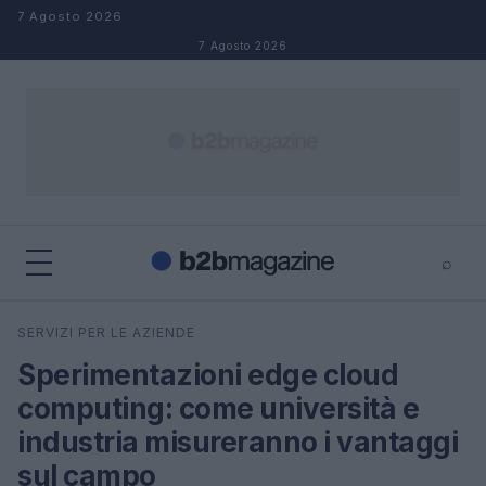
Salta al contenuto
7 Agosto 2026
7 Agosto 2026
⌕
×
⌕
SERVIZI PER LE AZIENDE
Cerca
Sperimentazioni edge cloud
computing: come università e
industria misureranno i vantaggi
sul campo