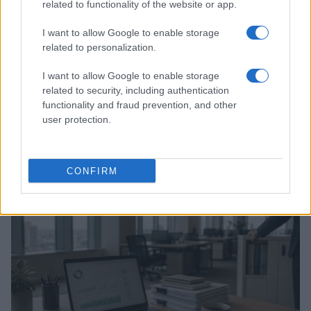
related to functionality of the website or app.
I want to allow Google to enable storage
related to personalization.
I want to allow Google to enable storage
related to security, including authentication
functionality and fraud prevention, and other
user protection.
KPI critici e dashboard per la maturità digitale delle
PMI
Linda Pellegrini · 7 Ago 2026
CONFIRM
FOCUS PMI