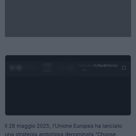
0:29 /
Ad
hub
Media
POWERED
1
/
4
1:21
BY
Il 28 maggio 2025, l’Unione Europea ha lanciato
una strategia ambiziosa denominata “Choose