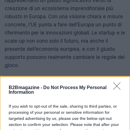
rappresentano un passo significativo verso la
creazione di un ecosistema imprenditoriale più
robusto in Europa. Con una visione chiara e misure
concrete, l’UE punta a fare dell’Europa un punto di
riferimento per le innovazioni globali. Le startup e le
scale-up non sono solo il futuro, ma anche il
presente dell’economia europea, e con il giusto
supporto possono realmente cambiare le regole del
gioco.
B2Bmagazine -
Do Not Process My Personal
AUTORE
Information
AiAdhubMedia
If you wish to opt-out of the sale, sharing to third parties, or
processing of your personal or sensitive information for
targeted advertising by us, please use the below opt-out
section to confirm your selection. Please note that after your