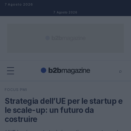
Salta al contenuto
7 Agosto 2026
7 Agosto 2026
⌕
×
⌕
FOCUS PMI
Cerca
Strategia dell’UE per le startup e
le scale-up: un futuro da
costruire