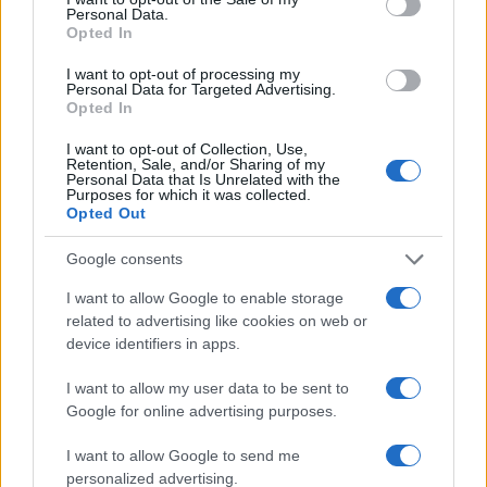
processo di riconversione dell'ex area
Personal Data.
Opted In
portuale entrando in Comune per un'intervista
decisiva; è caporedattore con responsabilità
I want to opt-out of processing my
sulle rubriche storiche e propone in
Personal Data for Targeted Advertising.
redazione inchieste su memoria locale.
Opted In
Laureata all'Università di Genova, conserva
un archivio di fotografie d'epoca della città.
I want to opt-out of Collection, Use,
Retention, Sale, and/or Sharing of my
Personal Data that Is Unrelated with the
Purposes for which it was collected.
Opted Out
Google consents
I want to allow Google to enable storage
related to advertising like cookies on web or
device identifiers in apps.
I want to allow my user data to be sent to
Google for online advertising purposes.
I want to allow Google to send me
personalized advertising.