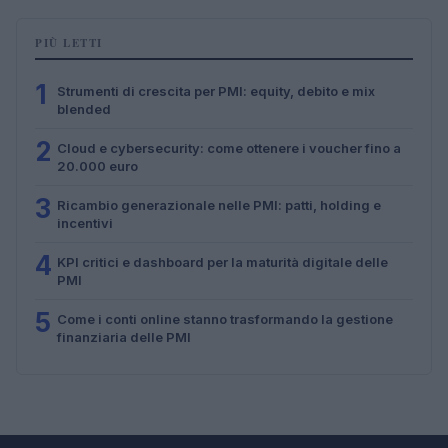
PIÙ LETTI
1
Strumenti di crescita per PMI: equity, debito e mix
blended
2
Cloud e cybersecurity: come ottenere i voucher fino a
20.000 euro
3
Ricambio generazionale nelle PMI: patti, holding e
incentivi
4
KPI critici e dashboard per la maturità digitale delle
PMI
5
Come i conti online stanno trasformando la gestione
finanziaria delle PMI