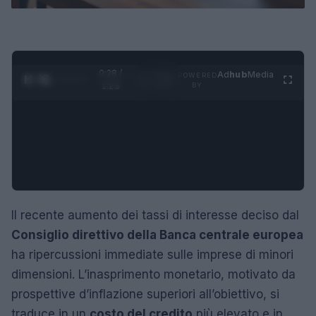
0:29 /
Ad
hub
Media
POWERED
1
/
4
1:23
BY
Il recente aumento dei tassi di interesse deciso dal
Consiglio direttivo della Banca centrale europea
ha ripercussioni immediate sulle imprese di minori
dimensioni. L’inasprimento monetario, motivato da
prospettive d’inflazione superiori all’obiettivo, si
traduce in un
costo del credito
più elevato e in