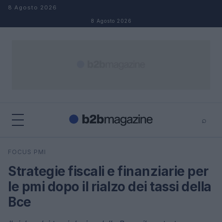
Salta al contenuto
8 Agosto 2026
8 Agosto 2026
⌕
×
⌕
FOCUS PMI
Cerca
Strategie fiscali e finanziarie per
le pmi dopo il rialzo dei tassi della
Bce