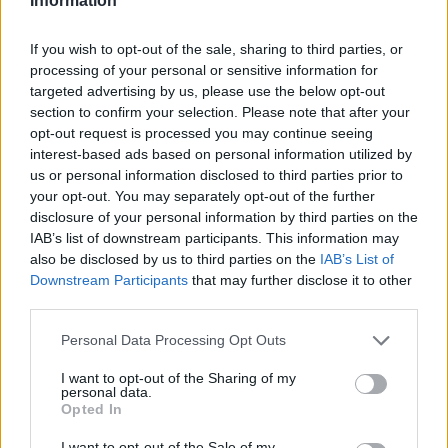
Information
diversi Paesi mostrano livelli ancora lontani dagli
obiettivi, mentre i mercati del credito mantengono
If you wish to opt-out of the sale, sharing to third parties, or
tassi su livelli storicamente elevati. Questo richiede
processing of your personal or sensitive information for
alle pmi un duplice sforzo di difesa della liquidità e
targeted advertising by us, please use the below opt-out
section to confirm your selection. Please note that after your
di investimento mirato in efficienza e innovazione.
opt-out request is processed you may continue seeing
interest-based ads based on personal information utilized by
Con un approccio integrato che unisca
us or personal information disclosed to third parties prior to
ottimizzazione fiscale
accesso a incentivi e
your opt-out. You may separately opt-out of the further
disclosure of your personal information by third parties on the
controllo finanziario costante, le pmi possono
IAB’s list of downstream participants. This information may
contenere l’impatto dei maggiori oneri e preservare
also be disclosed by us to third parties on the
IAB’s List of
la capacità di crescita anche in un contesto di
Downstream Participants
that may further disclose it to other
third parties.
politica monetaria più restrittiva.
Please note that this website/app uses one or more Google
Personal Data Processing Opt Outs
services and may gather and store information including but
not limited to your visit or usage behaviour. You may click to
I want to opt-out of the Sharing of my
AUTORE
personal data.
grant or deny consent to Google and its third-party tags to
Linda Pellegrini
Opted In
use your data for below specified purposes in below Google
Linda Pellegrini ha raccontato da Genova il
consent section.
I want to opt-out of the Sale of my