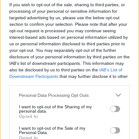
editoriale di contestualizzazione storica.
If you wish to opt-out of the sale, sharing to third parties, or
Redattrice storica, è nota per un dettaglio:
processing of your personal or sensitive information for
annota cronologie su cartoline d'epoca
targeted advertising by us, please use the below opt-out
fiorentina.
section to confirm your selection. Please note that after your
opt-out request is processed you may continue seeing
interest-based ads based on personal information utilized by
us or personal information disclosed to third parties prior to
your opt-out. You may separately opt-out of the further
disclosure of your personal information by third parties on the
IAB’s list of downstream participants. This information may
also be disclosed by us to third parties on the
IAB’s List of
Downstream Participants
that may further disclose it to other
third parties.
Please note that this website/app uses one or more Google
Personal Data Processing Opt Outs
services and may gather and store information including but
not limited to your visit or usage behaviour. You may click to
I want to opt-out of the Sharing of my
personal data.
grant or deny consent to Google and its third-party tags to
Opted In
use your data for below specified purposes in below Google
consent section.
I want to opt-out of the Sale of my
Personal Data.
Opted In