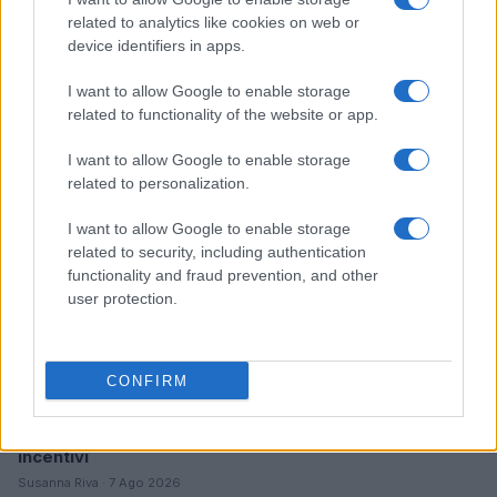
related to analytics like cookies on web or
Cloud e cybersecurity: come ottenere i voucher fino a
device identifiers in apps.
20.000 euro
Linda Pellegrini · 8 Ago 2026
I want to allow Google to enable storage
related to functionality of the website or app.
FOCUS PMI
I want to allow Google to enable storage
related to personalization.
I want to allow Google to enable storage
related to security, including authentication
functionality and fraud prevention, and other
user protection.
CONFIRM
Ricambio generazionale nelle PMI: patti, holding e
incentivi
Susanna Riva · 7 Ago 2026