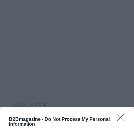
AUTORE
Martina Pellegrino
B2Bmagazine -
Do Not Process My Personal
Martina Pellegrino ha proposto e curato il
Information
dossier sul restauro degli Uffizi dopo un
sopralluogo al cantiere, difendendo una linea