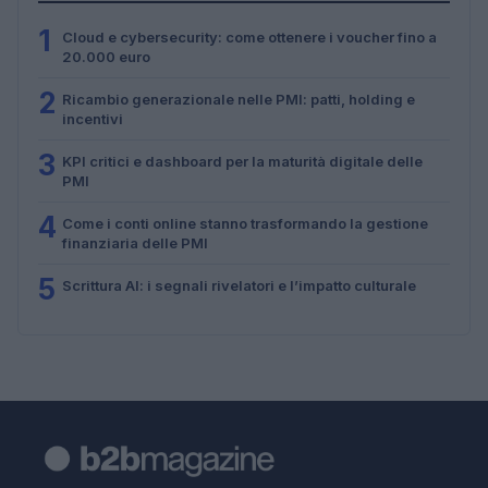
1
Cloud e cybersecurity: come ottenere i voucher fino a
20.000 euro
2
Ricambio generazionale nelle PMI: patti, holding e
incentivi
3
KPI critici e dashboard per la maturità digitale delle
PMI
4
Come i conti online stanno trasformando la gestione
finanziaria delle PMI
5
Scrittura AI: i segnali rivelatori e l’impatto culturale