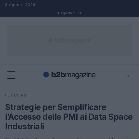
Salta al contenuto
8 Agosto 2026
8 Agosto 2026
⌕
×
⌕
FOCUS PMI
Cerca
Strategie per Semplificare
l’Accesso delle PMI ai Data Space
Industriali