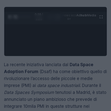
0:29 /
Ad
hub
Media
POWERED
1
/
4
1:23
BY
La recente iniziativa lanciata dal
Data Space
Adoption Forum
(Dsaf) ha come obiettivo quello di
rivoluzionare l’accesso delle piccole e medie
imprese (PMI) ai
data space industriali
. Durante il
Data Spaces Symposium
tenutosi a Madrid, è stato
annunciato un piano ambizioso che prevede di
integrare 10mila PMI in queste strutture nei