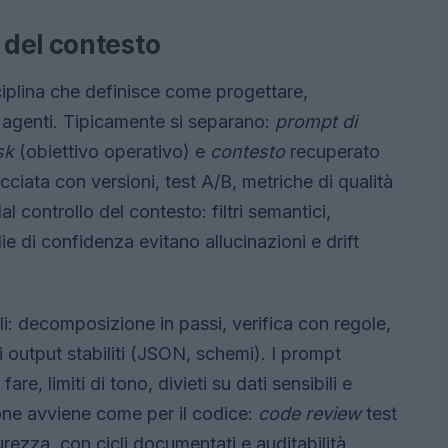
del contesto
iplina che definisce come progettare,
i agenti. Tipicamente si separano:
prompt di
sk
(obiettivo operativo) e
contesto
recuperato
cciata con versioni, test A/B, metriche di qualità
l controllo del contesto: filtri semantici,
ie di confidenza evitano allucinazioni e drift
li: decomposizione in passi, verifica con regole,
di output stabiliti (JSON, schemi). I prompt
fare, limiti di tono, divieti su dati sensibili e
ione avviene come per il codice:
code review
test
urezza, con cicli documentati e auditabilità.