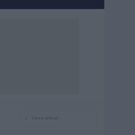
⌕
Cerca