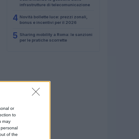
infrastrutture di telecomunicazione
4
Novità bollette luce: prezzi zonali,
bonus e incentivi per il 2026
5
Sharing mobility a Roma: le sanzioni
per le pratiche scorrette
sonal or
ection to
ou may
 personal
out of the