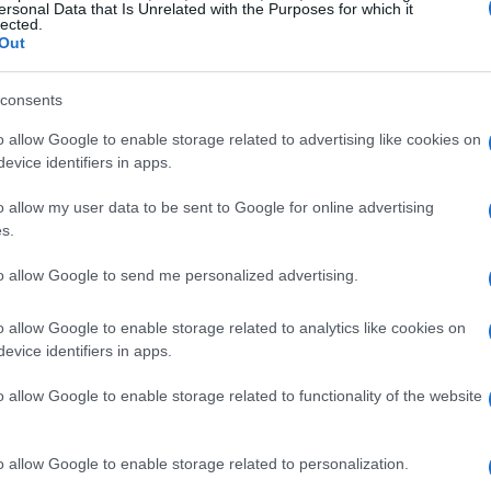
ersonal Data that Is Unrelated with the Purposes for which it
lected.
Out
nto a strati
amente su quattro strati. Il livello
consents
experience
get in CRM) con design coerente e
ruoli
utente. Il
o allow Google to enable storage related to advertising like cookies on
evice identifiers in apps.
orkflow
e regole di routing verso gli agenti. Il
zzati (ricerca, sintesi, estrazione, generazione)
o allow my user data to be sent to Google for online advertising
s.
e
tooluse
su API aziendali. Infine, il livello
dati
tore
log e politiche di retention, garantendo
to allow Google to send me personalized advertising.
nd.
o allow Google to enable storage related to analytics like cookies on
evice identifiers in apps.
ato tramite
policy
di permessi e opera con
i autorizzati, output strutturati. Questo riduce
o allow Google to enable storage related to functionality of the website
 e consente test indipendenti. La superapp
ty
assemblate, evitando di “incastonare” logiche
o allow Google to enable storage related to personalization.
i verso ERP, CRM e sistemi documentali