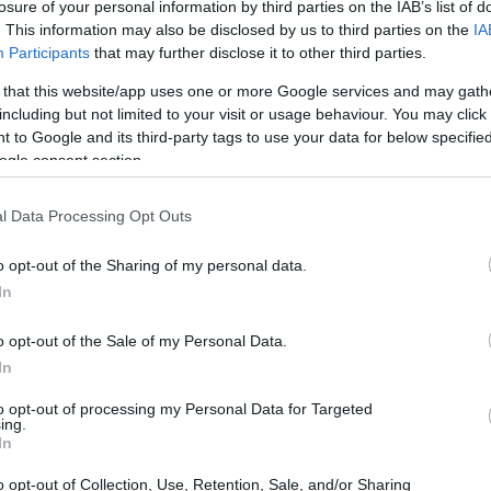
losure of your personal information by third parties on the IAB’s list of
. This information may also be disclosed by us to third parties on the
IA
Participants
that may further disclose it to other third parties.
 that this website/app uses one or more Google services and may gath
including but not limited to your visit or usage behaviour. You may click 
 to Google and its third-party tags to use your data for below specifi
ogle consent section.
l Data Processing Opt Outs
o opt-out of the Sharing of my personal data.
In
onsente di orchestrare dati, flussi e azioni in
ttività in
workload
ripetibili e tracciabili. Nella
o opt-out of the Sale of my Personal Data.
In
l singolo modello, ma la
progettazione
cli di feedback e qualità del dato. L’articolo
to opt-out of processing my Personal Data for Targeted
ing.
governance dei prompt
le misure di
sicurezza
In
endite, supporto e back-office.
o opt-out of Collection, Use, Retention, Sale, and/or Sharing