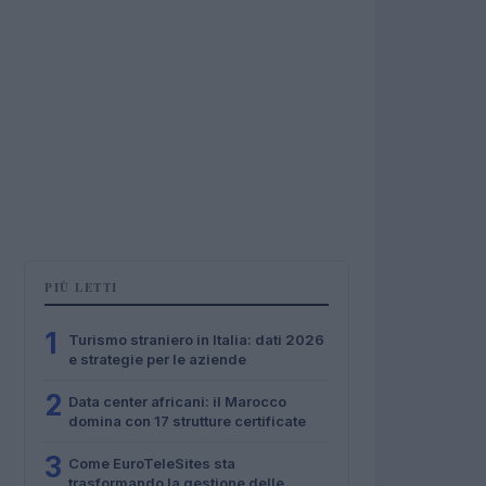
PIÙ LETTI
1
Turismo straniero in Italia: dati 2026
e strategie per le aziende
2
Data center africani: il Marocco
domina con 17 strutture certificate
3
Come EuroTeleSites sta
trasformando la gestione delle