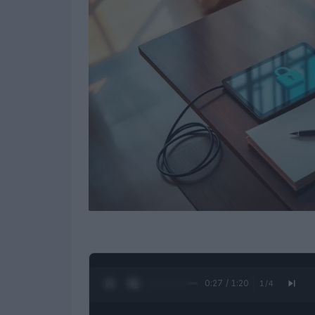
0:28 / 1:20
1
/
4