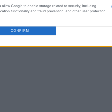
o allow Google to enable storage related to security, including
rate limiting
trasformazioni e caching
cation functionality and fraud prevention, and other user protection.
CONFIRM