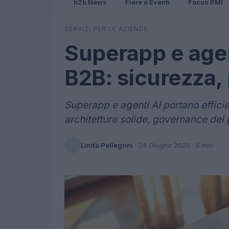
b2b News
Fiere e Eventi
Focus PMI
SERVIZI PER LE AZIENDE
Superapp e agen
B2B: sicurezza,
Superapp e agenti AI portano effici
architetture solide, governance dei 
Linda Pellegrini
·
24 Giugno 2026
· 6 min