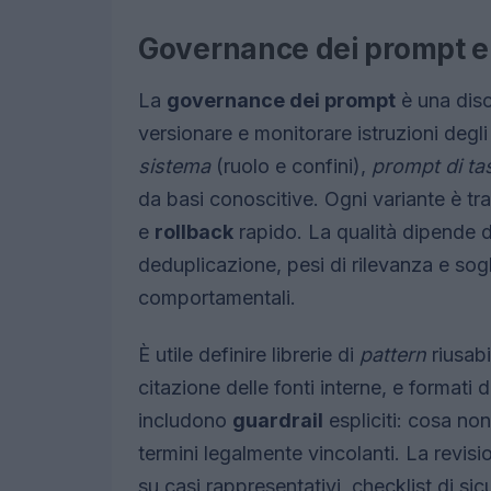
Governance dei prompt e 
La
governance dei prompt
è una disc
versionare e monitorare istruzioni degl
sistema
(ruolo e confini),
prompt di ta
da basi conoscitive. Ogni variante è tra
e
rollback
rapido. La qualità dipende da
deduplicazione, pesi di rilevanza e sogl
comportamentali.
È utile definire librerie di
pattern
riusabi
citazione delle fonti interne, e formati 
includono
guardrail
espliciti: cosa non 
termini legalmente vincolanti. La revis
su casi rappresentativi, checklist di sic