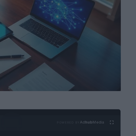
Ad
hub
Media
POWERED BY