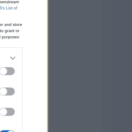
 downstream
B’s List of
er and store
to grant or
ed purposes