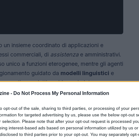
 un insieme coordinato di applicazioni e
cessi commerciali, di
assistenza
e amministrativi.
o unico a funzioni eterogenee, mentre gli agenti
ragionamento guidato da
modelli linguistici
e
 coerenti e produttive, riducendo latenza
mmentazione degli strumenti.
ine -
Do Not Process My Personal Information
to opt-out of the sale, sharing to third parties, or processing of your per
formation for targeted advertising by us, please use the below opt-out s
r selection. Please note that after your opt-out request is processed y
eing interest-based ads based on personal information utilized by us or
disclosed to third parties prior to your opt-out. You may separately opt-