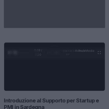
0:29 /
Ad
hub
Media
POWERED
1
/
4
1:20
BY
Introduzione al Supporto per Startup e
PMI in Sardegna