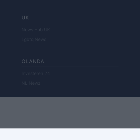
UK
News Hub UK
Lgbtq News
OLANDA
Investeren 24
NL Newz