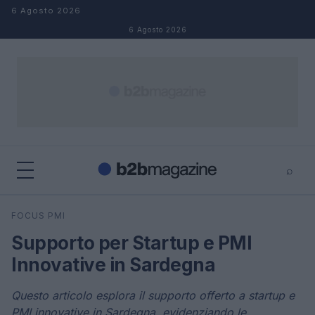
Salta al contenuto
6 Agosto 2026
6 Agosto 2026
⌕
×
⌕
FOCUS PMI
Cerca
Supporto per Startup e PMI
Innovative in Sardegna
Questo articolo esplora il supporto offerto a startup e
PMI innovative in Sardegna, evidenziando le