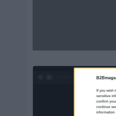
0:27 / 1:23
1
/
4
B2Bmagaz
If you wish 
sensitive in
confirm you
continue se
information 