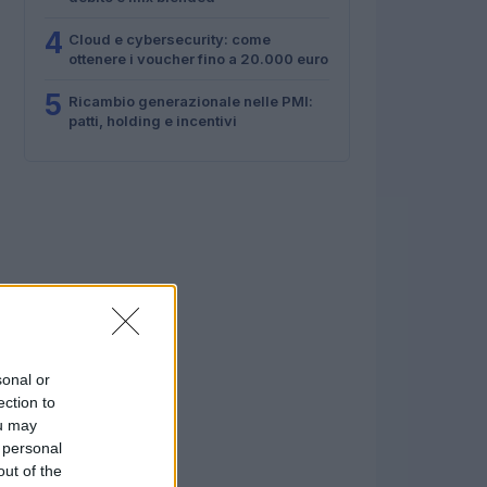
4
Cloud e cybersecurity: come
ottenere i voucher fino a 20.000 euro
5
Ricambio generazionale nelle PMI:
patti, holding e incentivi
sonal or
ection to
ou may
 personal
out of the