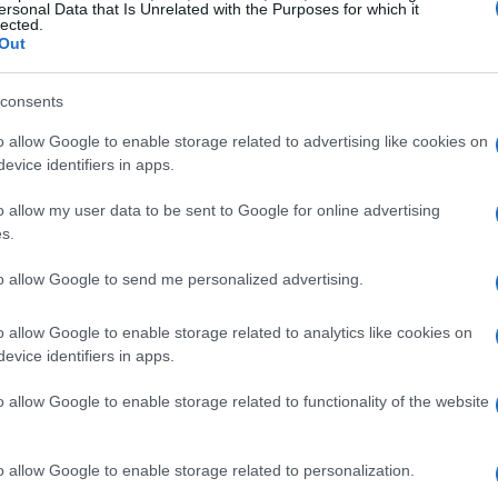
ersonal Data that Is Unrelated with the Purposes for which it
lected.
Out
consents
o allow Google to enable storage related to advertising like cookies on
evice identifiers in apps.
o allow my user data to be sent to Google for online advertising
tellettuale
s.
to allow Google to send me personalized advertising.
nto tecnologico, è fondamentale considerare la
enta un insieme di diritti legali creati per
o allow Google to enable storage related to analytics like cookies on
. La protezione di tali diritti è cruciale per le
evice identifiers in apps.
 vantaggio competitivo nel mercato. Le PMI
o allow Google to enable storage related to functionality of the website
tuale come strumento per valorizzare le loro
o allow Google to enable storage related to personalization.