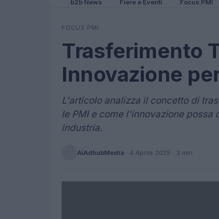
b2b News
Fiere e Eventi
Focus PMI
FOCUS PMI
Trasferimento 
Innovazione per
L'articolo analizza il concetto di tra
le PMI e come l'innovazione possa de
industria.
AiAdhubMedia
·
4 Aprile 2025
· 3 min