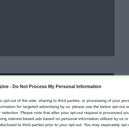
Ad
hub
Media
ine -
Do Not Process My Personal Information
POWERED BY
to opt-out of the sale, sharing to third parties, or processing of your per
formation for targeted advertising by us, please use the below opt-out s
r selection. Please note that after your opt-out request is processed y
eing interest-based ads based on personal information utilized by us or
disclosed to third parties prior to your opt-out. You may separately opt-