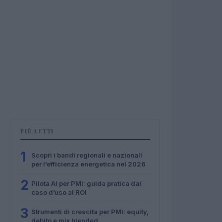
PIÙ LETTI
1
Scopri i bandi regionali e nazionali
per l’efficienza energetica nel 2026
2
Pilota AI per PMI: guida pratica dal
caso d’uso al ROI
3
Strumenti di crescita per PMI: equity,
debito e mix blended