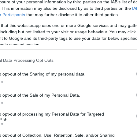
losure of your personal information by third parties on the IAB’s list of
. This information may also be disclosed by us to third parties on the
IA
nto Tecnologico
Participants
that may further disclose it to other third parties.
 that this website/app uses one or more Google services and may gath
nta un insieme di processi attraverso cui la
including but not limited to your visit or usage behaviour. You may click 
 to Google and its third-party tags to use your data for below specifi
enze si spostano dal mondo della ricerca a
ogle consent section.
 essenziale per rendere le innovazioni
er le
piccole e medie imprese (PMI)
, che spesso
l Data Processing Opt Outs
nificative nel campo dell’innovazione.
o opt-out of the Sharing of my personal data.
In
o opt-out of the Sale of my Personal Data.
In
to opt-out of processing my Personal Data for Targeted
ing.
In
o opt-out of Collection, Use, Retention, Sale, and/or Sharing