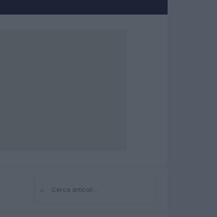
⌕
Cerca