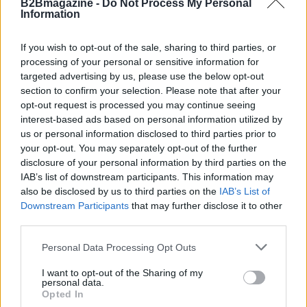
B2Bmagazine -
Do Not Process My Personal
Information
Le soluzioni sono destinate a realtà che gestiscono
informazioni particolarmente sensibili, come grandi
If you wish to opt-out of the sale, sharing to third parties, or
imprese internazionali, provider di contenuti digitali,
processing of your personal or sensitive information for
targeted advertising by us, please use the below opt-out
hyperscaler, istituzioni finanziarie, organizzazioni
section to confirm your selection. Please note that after your
sanitarie ed enti governativi. Questo risultato si
opt-out request is processed you may continue seeing
inserisce in una collaborazione consolidata tra Colt
interest-based ads based on personal information utilized by
us or personal information disclosed to third parties prior to
e Ciena, che nel
2026
avevano annunciato
your opt-out. You may separately opt-out of the further
l’implementazione di una nuova rete terabit per
disclosure of your personal information by third parties on the
supportare clienti hyperscaler, e nel novembre
IAB’s list of downstream participants. This information may
also be disclosed by us to third parties on the
IAB’s List of
2026
avevano raggiunto un altro primato con la
Downstream Participants
that may further disclose it to other
prima trasmissione al mondo a
1,2 terabit al
third parties.
secondo
attraverso l’Oceano Atlantico.
Please note that this website/app uses one or more Google
Personal Data Processing Opt Outs
services and may gather and store information including but
not limited to your visit or usage behaviour. You may click to
I want to opt-out of the Sharing of my
personal data.
grant or deny consent to Google and its third-party tags to
AUTORE
Opted In
use your data for below specified purposes in below Google