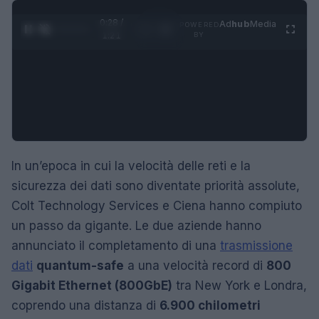
0:29 /
Ad
hub
Media
POWERED
1
/
4
1:21
BY
In un’epoca in cui la velocità delle reti e la
sicurezza dei dati sono diventate priorità assolute,
Colt Technology Services e Ciena hanno compiuto
un passo da gigante. Le due aziende hanno
annunciato il completamento di una
trasmissione
dati
quantum-safe
a una velocità record di
800
Gigabit Ethernet (800GbE)
tra New York e Londra,
coprendo una distanza di
6.900 chilometri