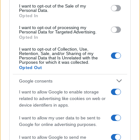
Susanna Riva
consent section.
I want to opt-out of the Sale of my
Susanna Riva osserva Bologna dalla finestra
Personal Data.
Opted In
dell’Archivio di Stato dove una volta ha
passato una settimana a consultare faldoni
I want to opt-out of processing my
sulle cooperative cittadine: quel documento
Personal Data for Targeted Advertising.
segnò la scelta editoriale di approfondire
Opted In
responsabilità istituzionali. Tiene linea critica
nella redazione, amante del caffè lungo e del
I want to opt-out of Collection, Use,
Retention, Sale, and/or Sharing of my
taccuino sempre pieno.
Personal Data that Is Unrelated with the
Purposes for which it was collected.
Opted Out
Google consents
I want to allow Google to enable storage
related to advertising like cookies on web or
device identifiers in apps.
I want to allow my user data to be sent to
Google for online advertising purposes.
I want to allow Google to send me