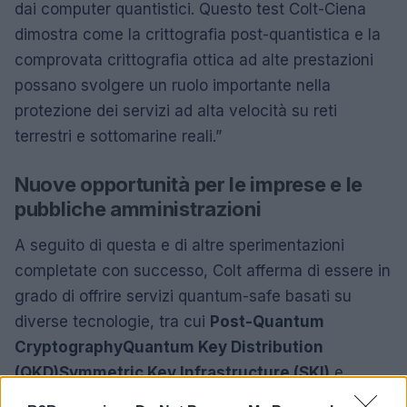
dai computer quantistici. Questo test Colt-Ciena
dimostra come la crittografia post-quantistica e la
comprovata crittografia ottica ad alte prestazioni
possano svolgere un ruolo importante nella
protezione dei servizi ad alta velocità su reti
terrestri e sottomarine reali.”
Nuove opportunità per le imprese e le
pubbliche amministrazioni
A seguito di questa e di altre sperimentazioni
completate con successo, Colt afferma di essere in
grado di offrire servizi quantum-safe basati su
diverse tecnologie, tra cui
Post-Quantum
Cryptography
Quantum Key Distribution
(QKD)
Symmetric Key Infrastructure (SKI)
e
modelli ibridi.