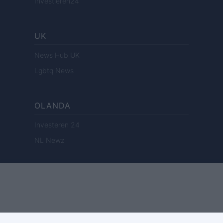
Investieren24
UK
News Hub UK
Lgbtq News
OLANDA
Investeren 24
NL Newz