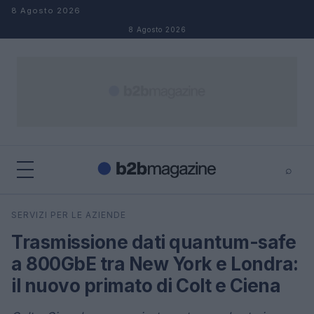
Salta al contenuto
8 Agosto 2026
8 Agosto 2026
⌕
×
⌕
SERVIZI PER LE AZIENDE
Cerca
Trasmissione dati quantum-safe
a 800GbE tra New York e Londra:
il nuovo primato di Colt e Ciena