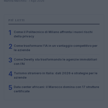
Martina Marchesi · 7 Ago 2026
PIÙ LETTI
1
Come il Politecnico di Milano affronta i nuovi rischi
della privacy
2
Come trasformare l’IA in un vantaggio competitivo per
le aziende
3
Come Dwelly sta trasformando le agenzie immobiliari
con l’AI
4
Turismo straniero in Italia: dati 2026 e strategie per le
aziende
5
Data center africani: il Marocco domina con 17 strutture
certificate