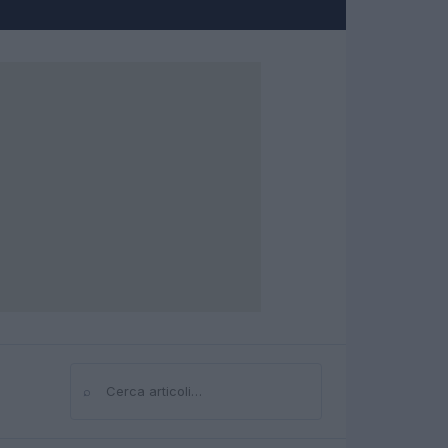
⌕
Cerca