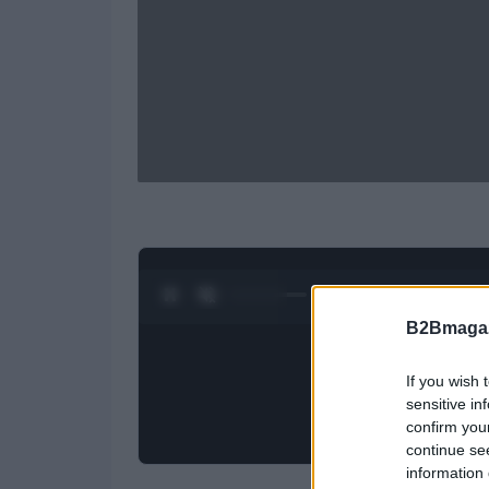
0:28 / 1:50
1
/
4
B2Bmagaz
If you wish 
sensitive in
confirm you
continue se
information 