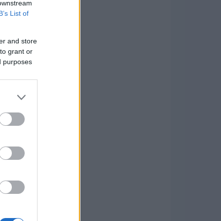
 downstream
B’s List of
er and store
to grant or
ed purposes