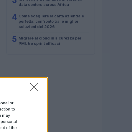
3
data centers across Africa
4
Come scegliere la carta aziendale
perfetta: confronto tra le migliori
soluzioni del 2026
5
Migrare al cloud in sicurezza per
PMI: tre sprint efficaci
sonal or
ection to
ou may
 personal
out of the