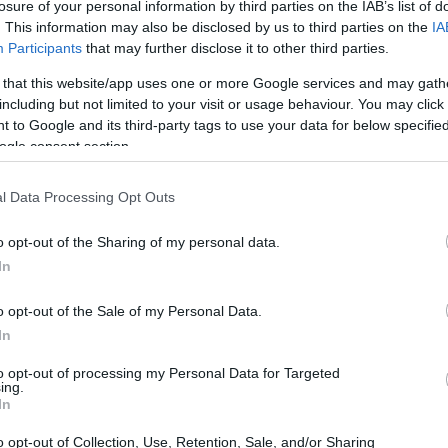
losure of your personal information by third parties on the IAB’s list of
 e speranza
. This information may also be disclosed by us to third parties on the
IA
Participants
that may further disclose it to other third parties.
noso di come le sfide personali possano
 that this website/app uses one or more Google services and may gath
. A soli 17 anni, Valeria ha affrontato una
including but not limited to your visit or usage behaviour. You may click 
 to Google and its third-party tags to use your data for below specifi
ondizione che avrebbe potuto segnare
ogle consent section.
la sua determinazione e la passione per la
n’esperta nell’accessibilità digitale, lavorando
l Data Processing Opt Outs
h. Questo percorso non è stato semplice, ma
o opt-out of the Sharing of my personal data.
 personale la motivazione per contribuire a un
In
o opt-out of the Sale of my Personal Data.
In
to opt-out of processing my Personal Data for Targeted
ing.
In
o opt-out of Collection, Use, Retention, Sale, and/or Sharing