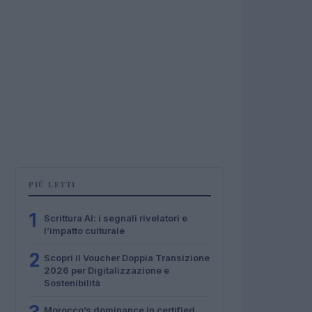
PIÙ LETTI
1
Scrittura AI: i segnali rivelatori e
l’impatto culturale
2
Scopri il Voucher Doppia Transizione
2026 per Digitalizzazione e
Sostenibilità
Morocco’s dominance in certified