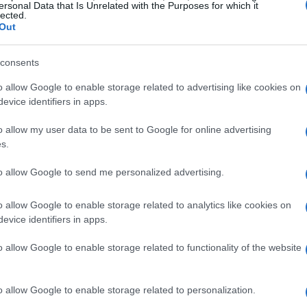
ersonal Data that Is Unrelated with the Purposes for which it
lected.
Out
consents
o allow Google to enable storage related to advertising like cookies on
evice identifiers in apps.
o allow my user data to be sent to Google for online advertising
s.
to allow Google to send me personalized advertising.
ilità digitale
o allow Google to enable storage related to analytics like cookies on
ale nel rendere la vita quotidiana più accessibile
evice identifiers in apps.
disabilità. Valeria, attraverso il suo lavoro, si
o allow Google to enable storage related to functionality of the website
igitali siano utilizzabili da chiunque,
oni fisiche. L’accessibilità digitale non è solo
o allow Google to enable storage related to personalization.
 anche di giustizia sociale. È fondamentale che