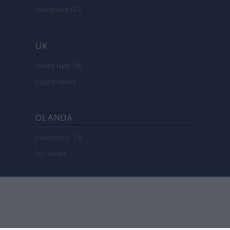
Investieren24
UK
News Hub UK
Lgbtq News
OLANDA
Investeren 24
NL Newz