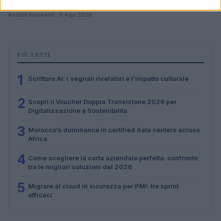
across Africa
Andrea Innocenti · 6 Ago 2026
PIÙ LETTI
1
Scrittura AI: i segnali rivelatori e l’impatto culturale
2
Scopri il Voucher Doppia Transizione 2026 per
Digitalizzazione e Sostenibilità
3
Morocco’s dominance in certified data centers across
Africa
4
Come scegliere la carta aziendale perfetta: confronto
tra le migliori soluzioni del 2026
5
Migrare al cloud in sicurezza per PMI: tre sprint
efficaci