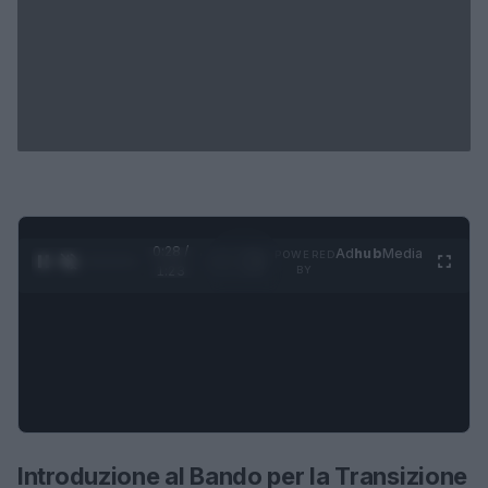
0:28 /
Ad
hub
Media
POWERED
1
/
4
1:23
BY
Introduzione al Bando per la Transizione