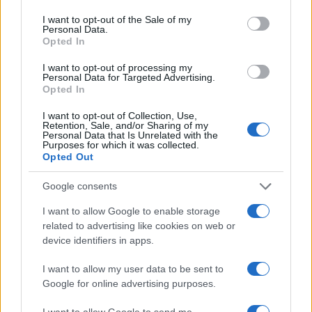
use your data for below specified purposes in below Google
consent section.
I want to opt-out of the Sale of my
Personal Data.
Opted In
I want to opt-out of processing my
Personal Data for Targeted Advertising.
Opted In
I want to opt-out of Collection, Use,
Scrittura AI: i segnali rivelatori e l’impatto culturale
Retention, Sale, and/or Sharing of my
Personal Data that Is Unrelated with the
Susanna Riva · 6 Ago 2026
Purposes for which it was collected.
Opted Out
FOCUS PMI
Google consents
I want to allow Google to enable storage
related to advertising like cookies on web or
device identifiers in apps.
I want to allow my user data to be sent to
Google for online advertising purposes.
I want to allow Google to send me