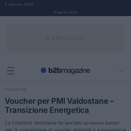
Salta al contenuto
6 Agosto 2026
6 Agosto 2026
⌕
×
⌕
FOCUS PMI
Cerca
Voucher per PMI Valdostane –
Transizione Energetica
La Chambre Valdotaine ha lanciato un nuovo bando
per la concessione di voucher destinati a supportare le