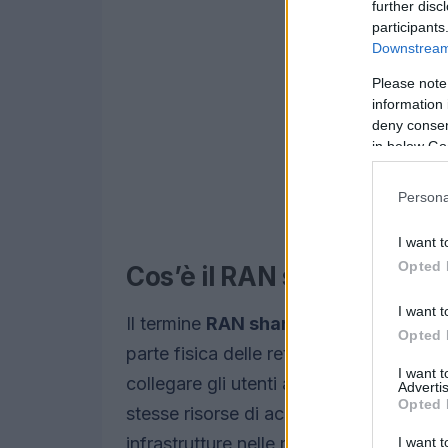
further disc
participants
Downstream 
Please note
information 
deny consent
in below Go
Persona
I want t
Opted 
Cos’è il RAN sharing?
I want t
Il termine
RAN sharing
indica la condi
Opted 
parte fisica delle reti mobili che comp
I want 
collegare gli utenti alla rete. Con ques
Advertis
Opted 
stesse risorse di accesso, riducendo i c
infrastrutture nelle medesime aree.
I want t