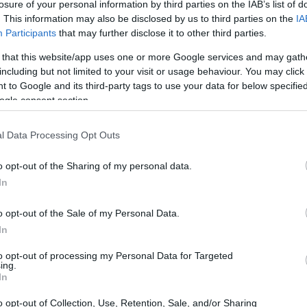
losure of your personal information by third parties on the IAB’s list of
. This information may also be disclosed by us to third parties on the
IA
Participants
that may further disclose it to other third parties.
 that this website/app uses one or more Google services and may gath
including but not limited to your visit or usage behaviour. You may click 
 to Google and its third-party tags to use your data for below specifi
ogle consent section.
l Data Processing Opt Outs
o opt-out of the Sharing of my personal data.
In
o opt-out of the Sale of my Personal Data.
visione della
Radio Access Network
, ovvero la
In
rende antenne e infrastrutture necessarie per
to opt-out of processing my Personal Data for Targeted
to modello, più operatori possono utilizzare le
ing.
In
osti e evitando la duplicazione delle
o opt-out of Collection, Use, Retention, Sale, and/or Sharing