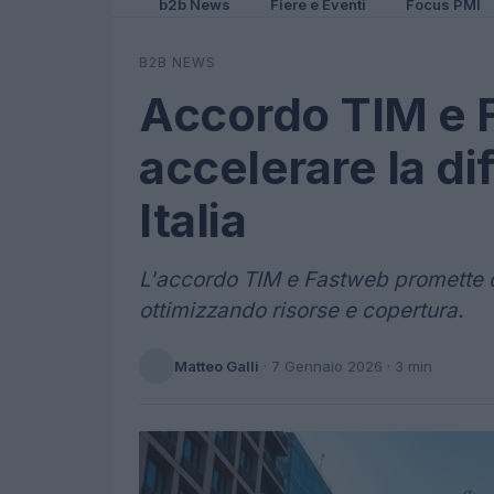
b2b News
Fiere e Eventi
Focus PMI
B2B NEWS
Accordo TIM e 
accelerare la di
Italia
L'accordo TIM e Fastweb promette di 
ottimizzando risorse e copertura.
Matteo Galli
·
7 Gennaio 2026
· 3 min