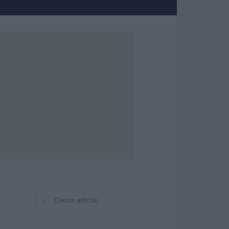
⌕
Cerca