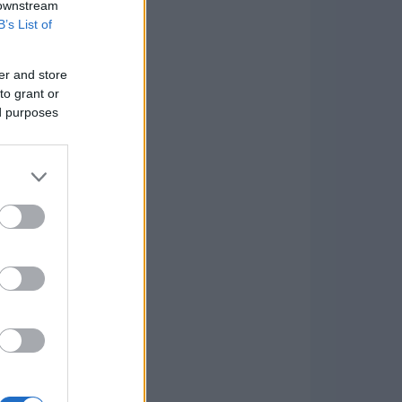
 downstream
B’s List of
er and store
to grant or
ed purposes