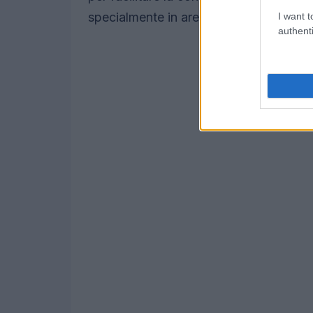
specialmente in aree meno densamente
I want t
authenti