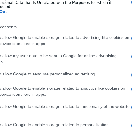
ersonal Data that Is Unrelated with the Purposes for which it
lected.
Out
approccio più semplice prevede la condivisione
consents
mentazioni, mentre un modello più complesso
o allow Google to enable storage related to advertising like cookies on
evice identifiers in apps.
ti della rete radio. Le forme più comuni di
-Operator Radio Access Network) e
MOCN
o allow my user data to be sent to Google for online advertising
s.
con il proprio grado di integrazione e impatti
to allow Google to send me personalized advertising.
ecnico
o allow Google to enable storage related to analytics like cookies on
evice identifiers in apps.
afone si inserisce in un contesto normativo in
o allow Google to enable storage related to functionality of the website
aggiornati i limiti sui campi elettromagnetici,
6 V/m a 15 V/m. Questo cambiamento è cruciale
o allow Google to enable storage related to personalization.
e migliorare l’efficienza della copertura 5G,