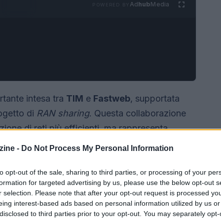
Ad
hub
Media
POWERED BY
rtante intesa tra
TIM
e
Fastweb
, supportata
rogetto di
RAN sharing
. Questa collaborazione
ione di reti più efficienti, ma rappresenta
usione del 5G
in Italia in modo sostenibile.
ine -
Do Not Process My Personal Information
to opt-out of the sale, sharing to third parties, or processing of your per
formation for targeted advertising by us, please use the below opt-out s
r selection. Please note that after your opt-out request is processed y
eing interest-based ads based on personal information utilized by us or
disclosed to third parties prior to your opt-out. You may separately opt-