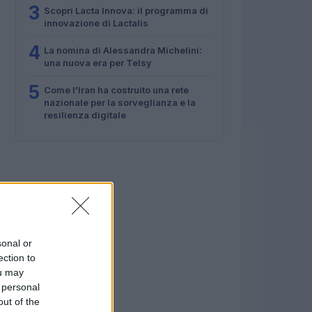
3
Scopri Lacta Innova: il programma di
innovazione di Lactalis
4
La nomina di Alessandra Michelini:
una nuova era per Telsy
5
Come l’Iran ha costruito una rete
nazionale per la sorveglianza e la
resilienza digitale
sonal or
ection to
ou may
 personal
out of the