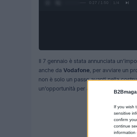
0:28 / 1:50
1
/
4
Il 7 gennaio è stata annunciata un’impo
anche da
Vodafone
, per avviare un p
non è solo un passo avanti nella costruz
un’opportunità per
accelerare la diff
B2Bmagaz
If you wish 
sensitive in
confirm you
continue se
information 