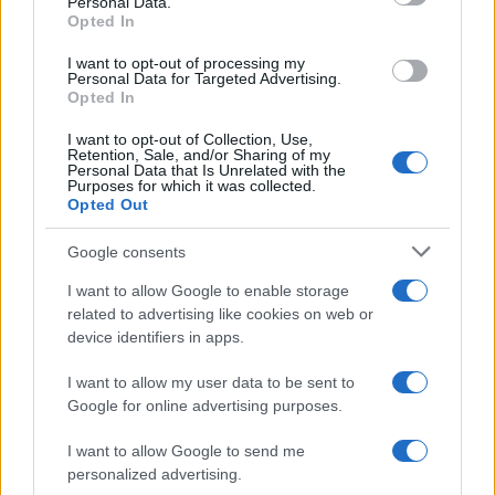
Personal Data.
Opted In
quando annotò la rimonta al box stampa dello
Stadio Olimpico Grande Torino: da
I want to opt-out of processing my
quell'appunto nacque la sua linea editoriale,
Personal Data for Targeted Advertising.
che propugna spiegazioni visive per il tifoso
Opted In
critico. Dettaglio unico: una stagione
allenatore under15 al Chieri e ciclista urbano.
I want to opt-out of Collection, Use,
Retention, Sale, and/or Sharing of my
Personal Data that Is Unrelated with the
Purposes for which it was collected.
Opted Out
Google consents
I want to allow Google to enable storage
related to advertising like cookies on web or
device identifiers in apps.
I want to allow my user data to be sent to
Google for online advertising purposes.
I want to allow Google to send me
personalized advertising.