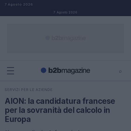
Salta al contenuto
7 Agosto 2026
7 Agosto 2026
⌕
×
⌕
SERVIZI PER LE AZIENDE
Cerca
AION: la candidatura francese
per la sovranità del calcolo in
Europa