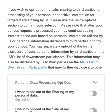
La posta in gioco è ampia: disporre di
If you wish to opt-out of the sale, sharing to third parties, or
un’infrastruttura europea per l’intelligenza artificiale
processing of your personal or sensitive information for
può accelerare ricerca e innovazione, sostenere la
targeted advertising by us, please use the below opt-out
trasformazione digitale delle imprese e rafforzare la
section to confirm your selection. Please note that after your
opt-out request is processed you may continue seeing
sovranità tecnologica del continente. AION viene
interest-based ads based on personal information utilized by
quindi presentato come un punto di partenza per
us or personal information disclosed to third parties prior to
federare competenze e investimenti, con
your opt-out. You may separately opt-out of the further
disclosure of your personal information by third parties on the
l’ambizione di trasformare la disponibilità di
IAB’s list of downstream participants. This information may
capacità computazionale
in un vantaggio
also be disclosed by us to third parties on the
IAB’s List of
competitivo concreto per l’Europa.
Downstream Participants
that may further disclose it to other
third parties.
Please note that this website/app uses one or more Google
Personal Data Processing Opt Outs
services and may gather and store information including but
AUTORE
not limited to your visit or usage behaviour. You may click to
I want to opt-out of the Sharing of my
Andrea Conforti
personal data.
grant or deny consent to Google and its third-party tags to
Opted In
Andrea Conforti, 46enne torinese dal look
use your data for below specified purposes in below Google
casual e naturale, è un analista tattico che
consent section.
I want to opt-out of the Sale of my
trasforma dati e clip in racconti social. Ricorda