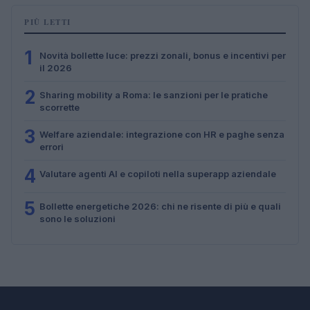
PIÙ LETTI
1
Novità bollette luce: prezzi zonali, bonus e incentivi per
il 2026
2
Sharing mobility a Roma: le sanzioni per le pratiche
scorrette
3
Welfare aziendale: integrazione con HR e paghe senza
errori
4
Valutare agenti AI e copiloti nella superapp aziendale
5
Bollette energetiche 2026: chi ne risente di più e quali
sono le soluzioni