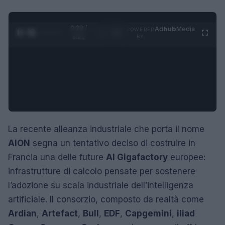
0:29 /
Ad
hub
Media
POWERED
1
/
4
1:21
BY
La recente alleanza industriale che porta il nome
AION
segna un tentativo deciso di costruire in
Francia una delle future
AI Gigafactory
europee:
infrastrutture di calcolo pensate per sostenere
l’adozione su scala industriale dell’intelligenza
artificiale. Il consorzio, composto da realtà come
Ardian
,
Artefact
,
Bull
,
EDF
,
Capgemini
,
iliad