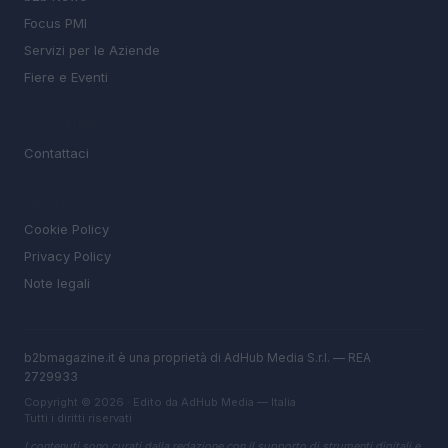
Focus PMI
Servizi per le Aziende
Fiere e Eventi
MAGAZINE
Contattaci
LEGALE
Cookie Policy
Privacy Policy
Note legali
b2bmagazine.it è una proprietà di AdHub Media S.r.l. — REA
2729933
Copyright © 2026 · Edito da AdHub Media — Italia
Tutti i diritti riservati
I contenuti sono curati dalla redazione con il supporto di strumenti digitali e