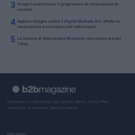
3
Scopri Lacta Innova: il programma di innovazione di
Lactalis
4
Apple e Google contro il Digital Markets Act: effetti su
innovazione e sicurezza nel settore tech
5
La nomina di Alessandra Michelini: una nuova era per
Telsy
Il business si racconta, ogni giorno. News, focus PMI,
servizi per le aziende, fiere ed eventi.
SEZIONI
b2b News