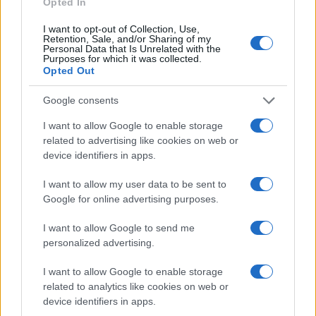
Opted In
Continua a leggere
I want to opt-out of Collection, Use,
Retention, Sale, and/or Sharing of my
B2B NEWS
Personal Data that Is Unrelated with the
Purposes for which it was collected.
Opted Out
Google consents
I want to allow Google to enable storage
related to advertising like cookies on web or
device identifiers in apps.
I want to allow my user data to be sent to
Google for online advertising purposes.
I want to allow Google to send me
Ripensare le tecnologie umanitarie oltre i criteri dei
personalized advertising.
donatori
Martina Marchesi · 10 Lug 2026
I want to allow Google to enable storage
related to analytics like cookies on web or
device identifiers in apps.
B2B NEWS