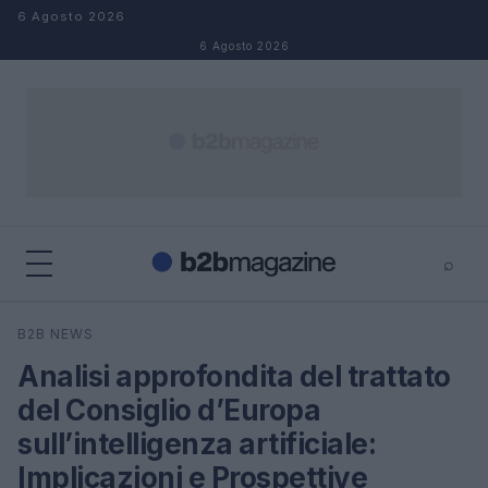
Salta al contenuto
6 Agosto 2026
6 Agosto 2026
⌕
×
⌕
B2B NEWS
Cerca
Analisi approfondita del trattato
del Consiglio d’Europa
sull’intelligenza artificiale:
Implicazioni e Prospettive