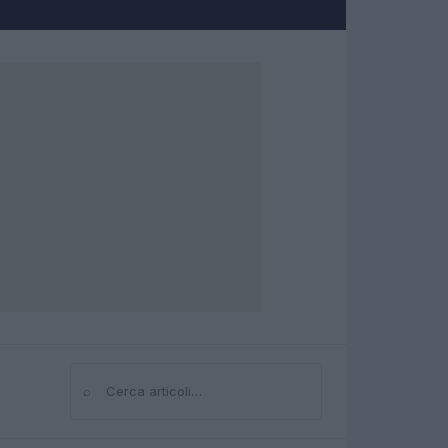
⌕
Cerca