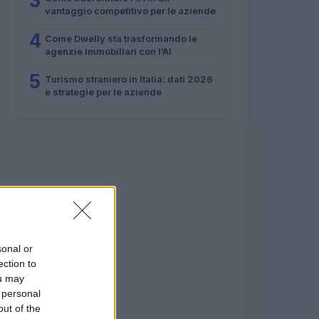
3
vantaggio competitivo per le aziende
4
Come Dwelly sta trasformando le
agenzie immobiliari con l’AI
5
Turismo straniero in Italia: dati 2026
e strategie per le aziende
sonal or
ection to
ou may
 personal
out of the