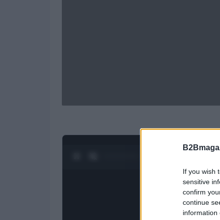
B2Bmagaz
0:28 / 1:23
1
/
4
If you wish 
sensitive in
confirm you
continue se
information 