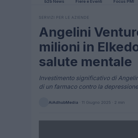
b2b News
Fiere e Eventi
Focus PMI
SERVIZI PER LE AZIENDE
Angelini Ventur
milioni in Elked
salute mentale
Investimento significativo di Angeli
di un farmaco contro la depressione
AiAdhubMedia
·
11 Giugno 2025
· 2 min