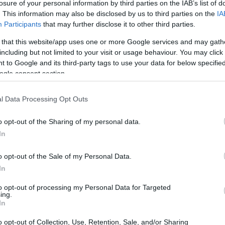
losure of your personal information by third parties on the IAB’s list of
. This information may also be disclosed by us to third parties on the
IA
Participants
that may further disclose it to other third parties.
e venture capital di Angelini Industries, ha
 that this website/app uses one or more Google services and may gath
o significativo nel settore biotecnologico. La
including but not limited to your visit or usage behaviour. You may click 
di finanziamento di 11,25 milioni di euro per
 to Google and its third-party tags to use your data for below specifi
ogle consent section.
a impegnata nello sviluppo di un farmaco
l Data Processing Opt Outs
o opt-out of the Sharing of my personal data.
In
o opt-out of the Sale of my Personal Data.
In
to opt-out of processing my Personal Data for Targeted
ing.
In
o opt-out of Collection, Use, Retention, Sale, and/or Sharing