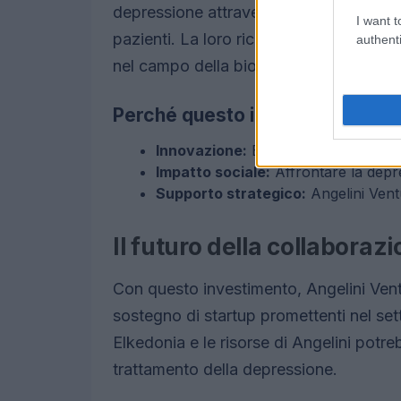
depressione attraverso un nuovo farmaco
I want t
pazienti. La loro ricerca si basa su sol
authenti
nel campo della biotecnologia.
Perché questo investimento co
Innovazione:
Elkedonia sta svilupp
Impatto sociale:
Affrontare la depre
Supporto strategico:
Angelini Vent
Il futuro della collaboraz
Con questo investimento, Angelini Vent
sostegno di startup promettenti nel sett
Elkedonia e le risorse di Angelini potreb
trattamento della depressione.