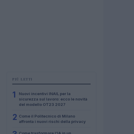
PIÙ LETTI
1
Nuovi incentivi INAIL per la
sicurezza sul lavoro: ecco le novità
del modello OT23 2027
2
Come il Politecnico di Milano
affronta i nuovi rischi della privacy
Come trasformare l’IA in un