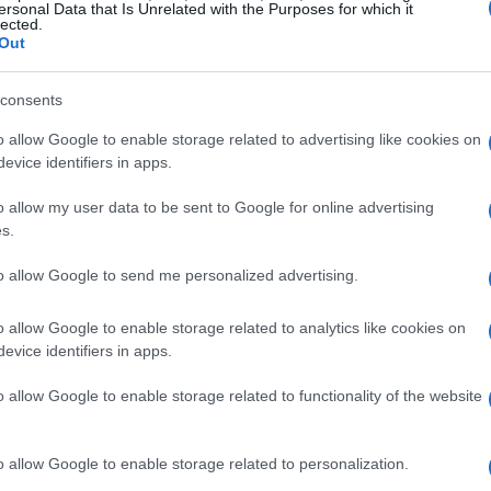
ersonal Data that Is Unrelated with the Purposes for which it
lected.
Out
consents
o allow Google to enable storage related to advertising like cookies on
evice identifiers in apps.
ento
o allow my user data to be sent to Google for online advertising
s.
 al centro dell’attenzione globale, Elkedonia si
l trattamento della depressione. Questo
to allow Google to send me personalized advertising.
cia di Angelini Ventures nelle potenzialità di
o allow Google to enable storage related to analytics like cookies on
ente delle soluzioni biotecnologiche nel
evice identifiers in apps.
o allow Google to enable storage related to functionality of the website
o allow Google to enable storage related to personalization.
ne di rivoluzionare il trattamento della