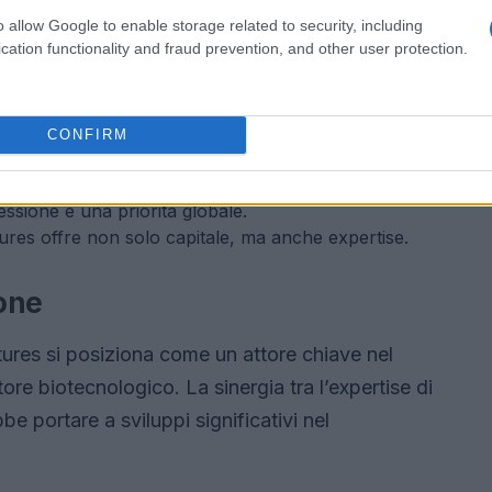
 che mira a migliorare la qualità della vita dei
o allow Google to enable storage related to security, including
ide evidenze scientifiche e su un team di esperti
cation functionality and fraud prevention, and other user protection.
CONFIRM
nta
ando un farmaco all’avanguardia.
ssione è una priorità globale.
ures offre non solo capitale, ma anche expertise.
ione
ures si posiziona come un attore chiave nel
ore biotecnologico. La sinergia tra l’expertise di
be portare a sviluppi significativi nel