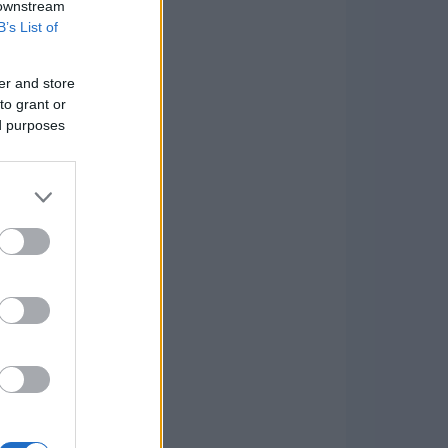
 downstream
B’s List of
er and store
to grant or
ed purposes