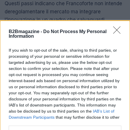
Questi passi indicano che Francoforte non intende
deregolamentare il mercato ma integrare
l’innovazione in un quadro che salvaguardi
sicurezza e politica monetaria. Il messaggio è
B2Bmagazine -
Do Not Process My Personal
chiaro: l’Europa vuole innovare senza perdere il
Information
controllo della propria infrastruttura monetaria e
If you wish to opt-out of the sale, sharing to third parties, or
finanziaria.
processing of your personal or sensitive information for
targeted advertising by us, please use the below opt-out
Conclusione: una modernizzazione con
section to confirm your selection. Please note that after your
guida pubblica
opt-out request is processed you may continue seeing
interest-based ads based on personal information utilized by
La notizia più importante non è semplicemente il
us or personal information disclosed to third parties prior to
your opt-out. You may separately opt-out of the further
lancio di Appia, ma il cambio di paradigma: la
disclosure of your personal information by third parties on the
tokenizzazione viene trattata come una questione
IAB’s list of downstream participants. This information may
infrastrutturale e strategica, non come un
also be disclosed by us to third parties on the
IAB’s List of
Downstream Participants
that may further disclose it to other
fenomeno periferico. Con
Pontes
l’
Eurosistema
third parties.
offre una risposta operativa a breve termine; con