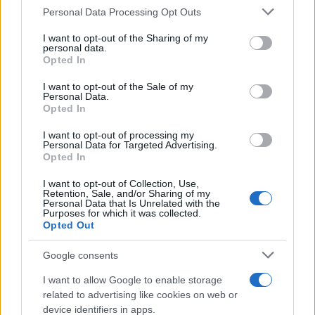
Please note that this website/app uses one or more Google
Personal Data Processing Opt Outs
Appia
cerca di scrivere le regole del gioco prima
services and may gather and store information including but
che altri lo facciano. In questo modo la BCE tenta di
not limited to your visit or usage behaviour. You may click to
I want to opt-out of the Sharing of my
personal data.
coniugare innovazione tecnologica, stabilità
grant or deny consent to Google and its third-party tags to
Opted In
use your data for below specified purposes in below Google
finanziaria e autonomia strategica dell’Europa.
consent section.
I want to opt-out of the Sale of my
Personal Data.
Opted In
AUTORE
I want to opt-out of processing my
Edoardo Vitali
Personal Data for Targeted Advertising.
Opted In
Edoardo Vitali ha coordinato la copertura
della ristrutturazione del mercato ittico di
I want to opt-out of Collection, Use,
Retention, Sale, and/or Sharing of my
Palermo, sostenendo la linea editoriale sulla
Personal Data that Is Unrelated with the
trasparenza fiscale. Capo redattore
Purposes for which it was collected.
Opted Out
economia, porta in redazione un tratto
pragmatico e un dettaglio personale:
Google consents
conserva ancora taccuini degli incontri in Sala
delle Lapidi.
I want to allow Google to enable storage
related to advertising like cookies on web or
device identifiers in apps.