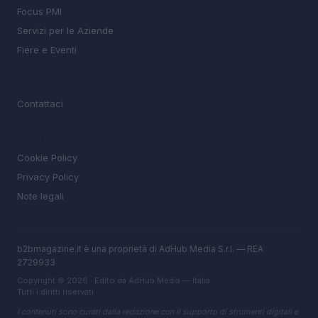
Focus PMI
Servizi per le Aziende
Fiere e Eventi
MAGAZINE
Contattaci
LEGALE
Cookie Policy
Privacy Policy
Note legali
b2bmagazine.it è una proprietà di AdHub Media S.r.l. — REA
2729933
Copyright © 2026 · Edito da AdHub Media — Italia
Tutti i diritti riservati
I contenuti sono curati dalla redazione con il supporto di strumenti digitali e