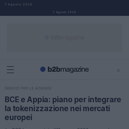
Salta al contenuto
7 Agosto 2026
7 Agosto 2026
⌕
×
⌕
SERVIZI PER LE AZIENDE
Cerca
BCE e Appia: piano per integrare
la tokenizzazione nei mercati
europei