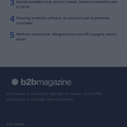
3
Novità bollette luce: prezzi zonali, bonus e incentivi per
il 2026
4
Sharing mobility a Roma: le sanzioni per le pratiche
scorrette
5
Welfare aziendale: integrazione con HR e paghe senza
errori
Il business si racconta, ogni giorno. News, focus PMI,
servizi per le aziende, fiere ed eventi.
SEZIONI
b2b News