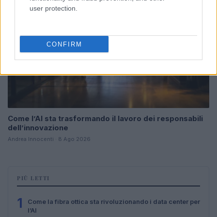
user protection.
CONFIRM
Come l’AI sta trasformando il lavoro dei responsabili
dell’innovazione
Andrea Innocenti · 8 Ago 2026
PIÙ LETTI
1
Come la fibra ottica sta rivoluzionando i data center per
l’AI