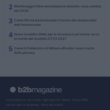
2
Monitoraggio fibre aerodisperse amianto: cosa cambia
nel 2026
3
Come l’AI sta trasformando il lavoro dei responsabili
dell’innovazione
4
Nuovi incentivi INAIL per la sicurezza sul lavoro: ecco
le novità del modello OT23 2027
5
Come il Politecnico di Milano affronta i nuovi rischi
della privacy
Il business si racconta, ogni giorno. News, focus PMI,
servizi per le aziende, fiere ed eventi.