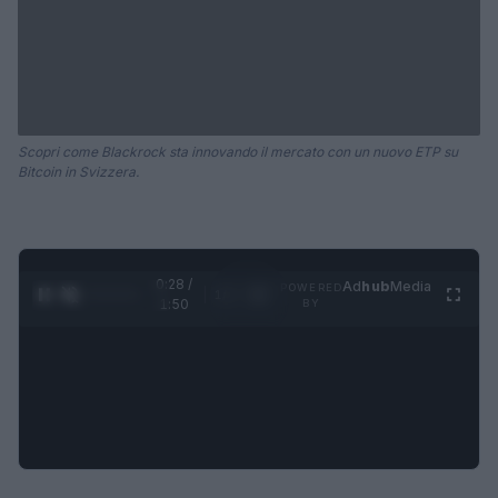
Scopri come Blackrock sta innovando il mercato con un nuovo ETP su
Bitcoin in Svizzera.
0:29 /
Ad
hub
Media
POWERED
1
/
4
1:50
BY