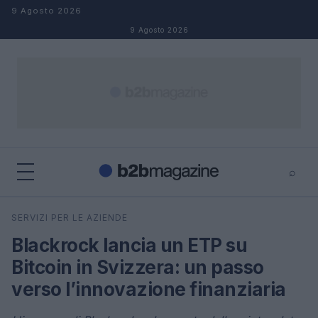
Salta al contenuto
9 Agosto 2026
9 Agosto 2026
⌕
×
⌕
SERVIZI PER LE AZIENDE
Cerca
Blackrock lancia un ETP su
Bitcoin in Svizzera: un passo
verso l’innovazione finanziaria