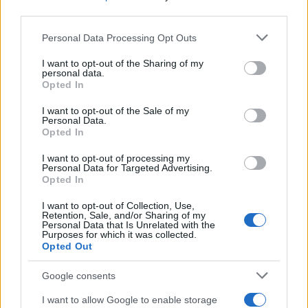
third parties.
Please note that this website/app uses one or more Google
Personal Data Processing Opt Outs
services and may gather and store information including but
Continua a leggere
not limited to your visit or usage behaviour. You may click to
I want to opt-out of the Sharing of my
personal data.
grant or deny consent to Google and its third-party tags to
Opted In
SERVIZI PER LE AZIENDE
use your data for below specified purposes in below Google
consent section.
I want to opt-out of the Sale of my
Personal Data.
Opted In
I want to opt-out of processing my
Personal Data for Targeted Advertising.
Opted In
I want to opt-out of Collection, Use,
Retention, Sale, and/or Sharing of my
Personal Data that Is Unrelated with the
Purposes for which it was collected.
Opted Out
Google consents
Come la fibra ottica sta rivoluzionando i data center
per l’AI
I want to allow Google to enable storage