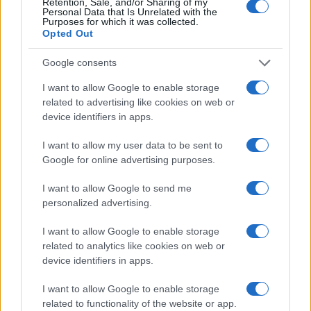
Retention, Sale, and/or Sharing of my
Personal Data that Is Unrelated with the
Purposes for which it was collected.
Opted Out
Google consents
I want to allow Google to enable storage
related to advertising like cookies on web or
device identifiers in apps.
I want to allow my user data to be sent to
Google for online advertising purposes.
Ripensare le tecnologie umanitarie oltre i criteri dei
donatori
I want to allow Google to send me
Martina Marchesi · 10 Lug 2026
personalized advertising.
B2B NEWS
I want to allow Google to enable storage
related to analytics like cookies on web or
device identifiers in apps.
I want to allow Google to enable storage
related to functionality of the website or app.