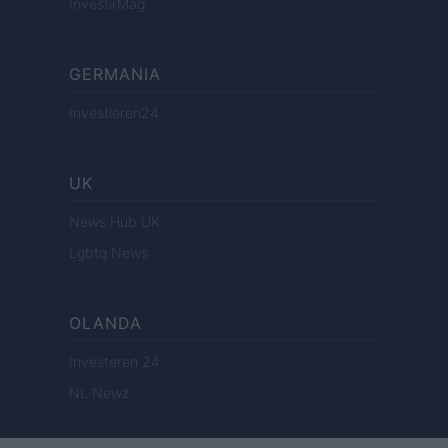
InvestirMag
GERMANIA
Investieren24
UK
News Hub UK
Lgbtq News
OLANDA
Investeren 24
NL Newz