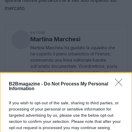
questa nuova piattaforma e del suo impatto sul
mercato.
AUTORE
Martina Marchesi
Martina Marchesi ha guidato la squadra che
ha coperto il piano urbanistico di Firenze,
sostenendo una linea editoriale basata
sull'analisi documentale. Vicedirettrice, porta
un dettaglio personale riconoscibile: una
mappa manoscritta dei rioni fiorentini nella sua
B2Bmagazine -
Do Not Process My Personal
agenda.
Information
If you wish to opt-out of the sale, sharing to third parties, or
processing of your personal or sensitive information for
targeted advertising by us, please use the below opt-out
section to confirm your selection. Please note that after your
opt-out request is processed you may continue seeing