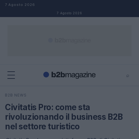
Salta al contenuto
7 Agosto 2026
7 Agosto 2026
⌕
×
⌕
B2B NEWS
Cerca
Civitatis Pro: come sta
rivoluzionando il business B2B
nel settore turistico