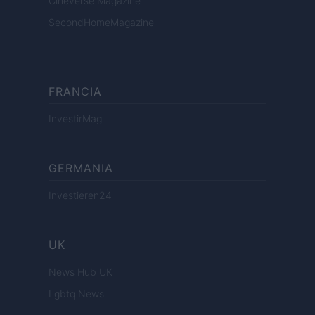
Cineverse Magazine
SecondHomeMagazine
FRANCIA
InvestirMag
GERMANIA
Investieren24
UK
News Hub UK
Lgbtq News