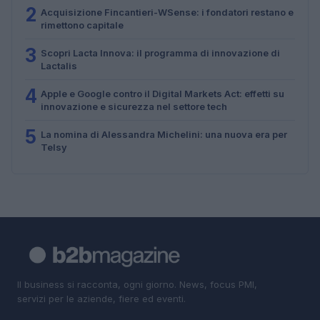
2
Acquisizione Fincantieri-WSense: i fondatori restano e
rimettono capitale
3
Scopri Lacta Innova: il programma di innovazione di
Lactalis
4
Apple e Google contro il Digital Markets Act: effetti su
innovazione e sicurezza nel settore tech
5
La nomina di Alessandra Michelini: una nuova era per
Telsy
Il business si racconta, ogni giorno. News, focus PMI,
servizi per le aziende, fiere ed eventi.