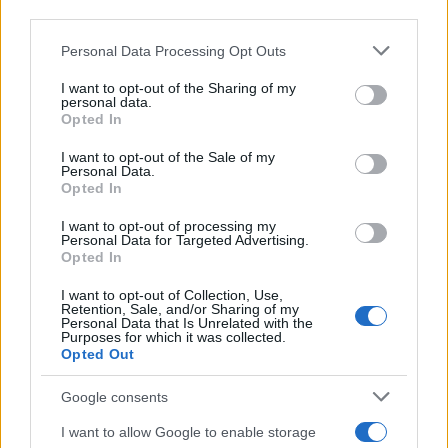
third parties.
Please note that this website/app uses one or more Google
Personal Data Processing Opt Outs
Continua a leggere
services and may gather and store information including but
not limited to your visit or usage behaviour. You may click to
I want to opt-out of the Sharing of my
personal data.
grant or deny consent to Google and its third-party tags to
Opted In
B2B NEWS
use your data for below specified purposes in below Google
consent section.
I want to opt-out of the Sale of my
Personal Data.
Opted In
I want to opt-out of processing my
Personal Data for Targeted Advertising.
Opted In
I want to opt-out of Collection, Use,
Retention, Sale, and/or Sharing of my
Personal Data that Is Unrelated with the
Purposes for which it was collected.
Opted Out
Google consents
Ripensare le tecnologie umanitarie oltre i criteri dei
donatori
I want to allow Google to enable storage
Martina Marchesi · 10 Lug 2026