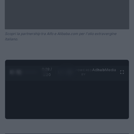
Scopri la partnership tra Aifo e Alibaba.com per l'olio extravergine
italiano.
0:28 /
Ad
hub
Media
POWERED
1
/
4
1:20
BY