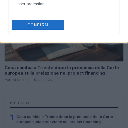
user protection.
CONFIRM
Cosa cambia a Trieste dopo la pronuncia della Corte
europea sulla prelazione nei project financing
Martina Marchesi · 5 Lug 2026
PIÙ LETTI
1
Cosa cambia a Trieste dopo la pronuncia della Corte
europea sulla prelazione nei project financing