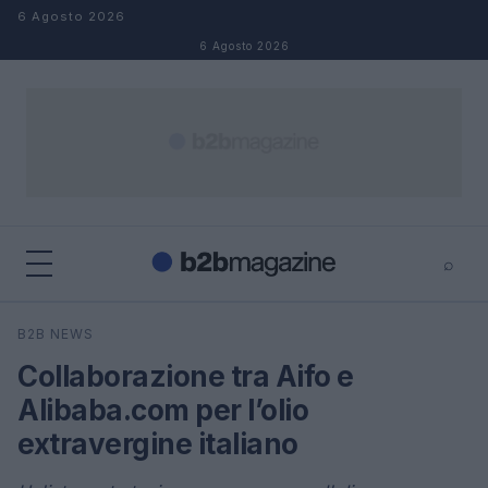
Salta al contenuto
6 Agosto 2026
6 Agosto 2026
⌕
×
⌕
B2B NEWS
Cerca
Collaborazione tra Aifo e
Alibaba.com per l’olio
extravergine italiano