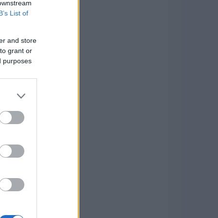
 downstream
B’s List of
er and store
to grant or
ed purposes