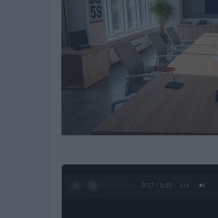
0:28 / 1:20
1
/
4