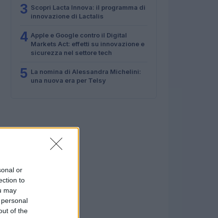
3
Scopri Lacta Innova: il programma di
innovazione di Lactalis
4
Apple e Google contro il Digital
Markets Act: effetti su innovazione e
sicurezza nel settore tech
5
La nomina di Alessandra Michelini:
una nuova era per Telsy
sonal or
ection to
ou may
 personal
out of the