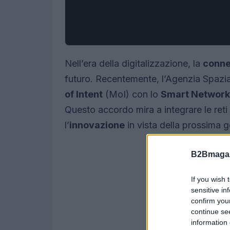
Nell’era della digitalizzazione, la
conne
futuro. Recentemente, l’Agenzia Spazi
of Intent
(MoI) con lo
Smart Networks
Questo accordo mira a integrare le reti
l’
innovazione
in vista della prossima ge
B2Bmagaz
If you wish 
sensitive in
confirm you
continue se
information 