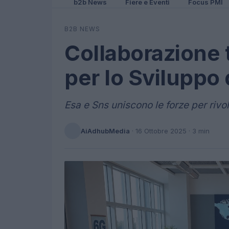
b2b News
Fiere e Eventi
Focus PMI
B2B NEWS
Collaborazione 
per lo Sviluppo 
Esa e Sns uniscono le forze per rivol
AiAdhubMedia
·
16 Ottobre 2025
· 3 min