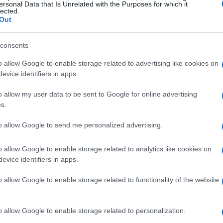
ersonal Data that Is Unrelated with the Purposes for which it
lected.
Out
erà su diversi aspetti. In primo luogo,
consents
 terrestri permetterà una maggiore efficienza nella
o allow Google to enable storage related to advertising like cookies on
 luogo, la cooperazione mira a migliorare la
evice identifiers in apps.
facilitando una più rapida implementazione delle
o allow my user data to be sent to Google for online advertising
comunicazioni. Inoltre, è fondamentale che
s.
idare la leadership europea nel campo delle
to allow Google to send me personalized advertising.
o allow Google to enable storage related to analytics like cookies on
evice identifiers in apps.
o allow Google to enable storage related to functionality of the website
ativa rispetto al
5G
, con prospettive di
care e interagire con il mondo digitale. Le reti
o allow Google to enable storage related to personalization.
 dati eccezionalmente elevate e latenze minime,