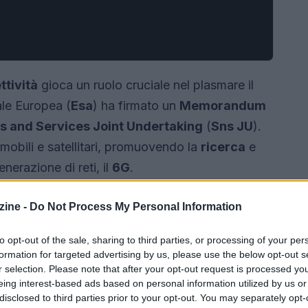
ttività
gioca un ruolo cruciale nel plasmare il
ale Europea (
Esa
) ha firmato un
Memorandum
 and Services Joint Undertaking
(
Sns JU
).
 mobili e satellitari, promuovendo la
ricerca
e
nerazione di reti, il
6G
.
ine -
Do Not Process My Personal Information
to opt-out of the sale, sharing to third parties, or processing of your per
formation for targeted advertising by us, please use the below opt-out s
r selection. Please note that after your opt-out request is processed y
eing interest-based ads based on personal information utilized by us or
disclosed to third parties prior to your opt-out. You may separately opt-