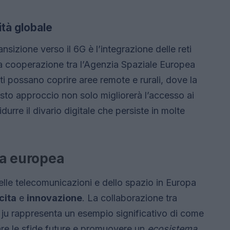
ità globale
ansizione verso il 6G è l’integrazione delle reti
 alla cooperazione tra l’Agenzia Spaziale Europea
ti possano coprire aree remote e rurali, dove la
esto approccio non solo migliorerà l’accesso ai
idurre il divario digitale che persiste in molte
ria europea
elle telecomunicazioni e dello spazio in Europa
cita
e
innovazione
. La collaborazione tra
 ju rappresenta un esempio significativo di come
tare le sfide future e promuovere un
ecosistema