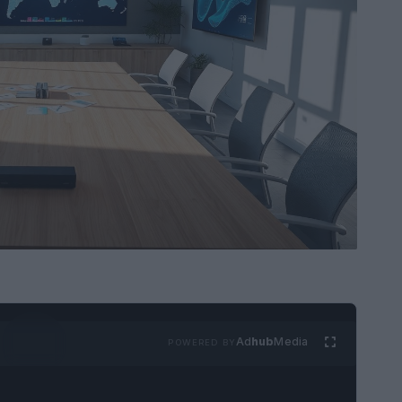
Ad
hub
Media
POWERED BY