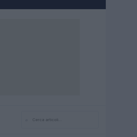
⌕
Cerca