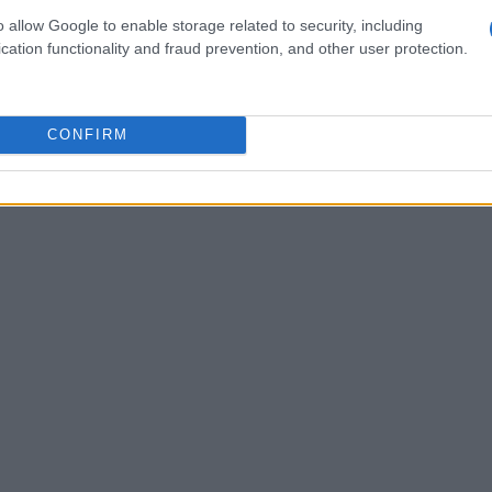
gamma di applicazioni innovative. Tecnologie
o allow Google to enable storage related to security, including
rnet delle cose avranno un impatto notevole su
cation functionality and fraud prevention, and other user protection.
ustria.
CONFIRM