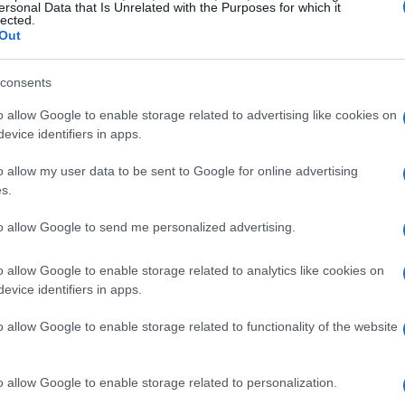
ersonal Data that Is Unrelated with the Purposes for which it
 è solo una questione numerica: influisce
lected.
Out
e organizzazioni. Il 24% dei decision maker
mente maschili; la convinzione cresce tra gli
consents
iegate in funzioni di supporto (49%). Questi
o allow Google to enable storage related to advertising like cookies on
zioso in cui la scarsa visibilità femminile
evice identifiers in apps.
STEM e ICT.
o allow my user data to be sent to Google for online advertising
s.
mane
to allow Google to send me personalized advertising.
di forte tensione: l’86% definisce difficoltosa
ty, il 90% segnala problemi nell’individuare
o allow Google to enable storage related to analytics like cookies on
evice identifiers in apps.
ificare le competenze tecniche e il 75% lamenta
bili. Questo contesto accentua l’urgenza di
o allow Google to enable storage related to functionality of the website
le strategie di attrazione dei talenti.
o allow Google to enable storage related to personalization.
primaria ma non priva di