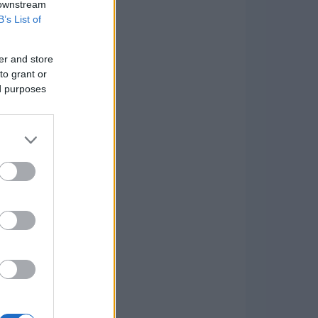
 downstream
B’s List of
er and store
to grant or
ed purposes