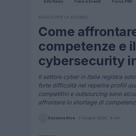
b2b News
Fiere e Eventi
Focus PMI
SERVIZI PER LE AZIENDE
Come affrontare
competenze e il
cybersecurity in
Il settore cyber in Italia registra sol
forte difficoltà nel reperire profili q
competitivi e outsourcing sono alcun
affrontare lo shortage di competenz
Susanna Riva
·
3 Giugno 2026
· 4 min