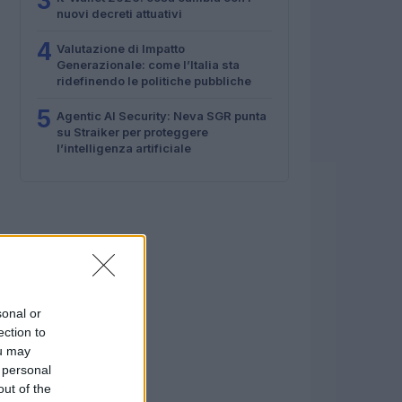
3
nuovi decreti attuativi
4
Valutazione di Impatto
Generazionale: come l’Italia sta
ridefinendo le politiche pubbliche
5
Agentic AI Security: Neva SGR punta
su Straiker per proteggere
l’intelligenza artificiale
sonal or
ection to
ou may
 personal
out of the