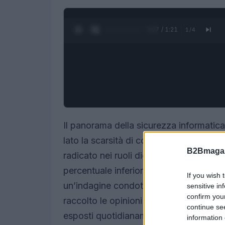
0:28 / 1:21
1
/
4
Il panorama della sicurezza informatica 
lato la scarsità di competenze tecniche 
B2Bmagaz
radicato nei ruoli digitali. Soltanto il
17%
percentuale inferiore alla media euro
If you wish 
un’indagine condotta da Grafton, realtà
sensitive in
confirm you
raccolto le opinioni di decision maker, s
continue se
esposti quotidianamente alle minacce di
information 