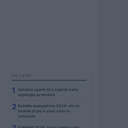
PIÙ LETTI
1
Valutare agenti AI e copiloti nella
superapp aziendale
2
Bollette energetiche 2026: chi ne
risente di più e quali sono le
soluzioni
It-Wallet 2026: cosa cambia con i