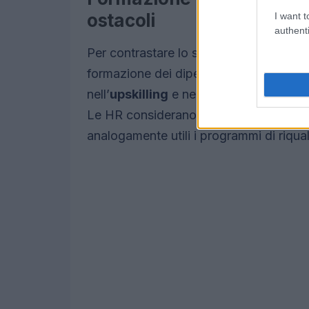
ostacoli
I want t
authenti
Per contrastare lo shortage, molte azi
formazione dei dipendenti già presenti.
nell’
upskilling
e nel
reskilling
la modal
Le HR considerano efficaci i percorsi p
analogamente utili i programmi di riqual