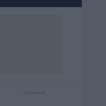
⌕
Cerca