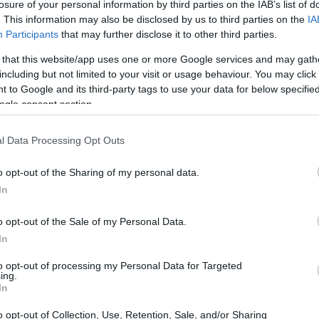
losure of your personal information by third parties on the IAB’s list of
. This information may also be disclosed by us to third parties on the
IA
Participants
that may further disclose it to other third parties.
 that this website/app uses one or more Google services and may gath
including but not limited to your visit or usage behaviour. You may click 
 to Google and its third-party tags to use your data for below specifi
ogle consent section.
l Data Processing Opt Outs
o opt-out of the Sharing of my personal data.
In
o opt-out of the Sale of my Personal Data.
In
to opt-out of processing my Personal Data for Targeted
ing.
In
otipi di genere
o opt-out of Collection, Use, Retention, Sale, and/or Sharing