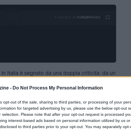
Ad
hub
Media
POWERED BY
in Italia è segnato da una doppia criticità: da un
specialistiche, dall’altro un
gender gap
ancora
ine -
Do Not Process My Personal Information
 degli specialisti ICT
nel paese è donna, una
pea del 20%. Questi numeri emergono da
to opt-out of the sale, sharing to third parties, or processing of your per
 attiva nel
professional recruitment
, che ha
formation for targeted advertising by us, please use the below opt-out s
r selection. Please note that after your opt-out request is processed y
pecialisti IT, professionisti HR e operatori
eing interest-based ads based on personal information utilized by us or
gitali.
disclosed to third parties prior to your opt-out. You may separately opt-