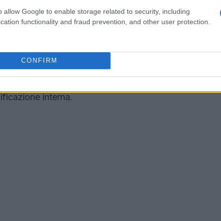
o allow Google to enable storage related to security, including
cation functionality and fraud prevention, and other user protection.
ende stanno spostando l’attenzione sulla
 Il 37% delle organizzazioni individua
CONFIRM
ità principale per colmare il gap di competenze.
er junior nell’82% dei casi e ritengono
ificazione interna.