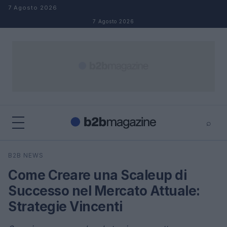
Salta al contenuto
7 Agosto 2026
7 Agosto 2026
⌕
×
⌕
B2B NEWS
Cerca
Come Creare una Scaleup di
Successo nel Mercato Attuale:
Strategie Vincenti