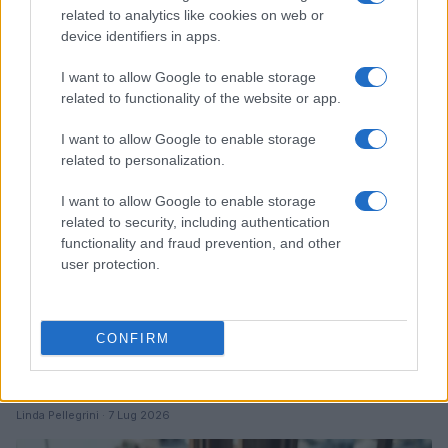
Ripensare le tecnologie umanitarie oltre i criteri dei
related to analytics like cookies on web or
donatori
device identifiers in apps.
Martina Marchesi · 10 Lug 2026
I want to allow Google to enable storage
B2B NEWS
related to functionality of the website or app.
I want to allow Google to enable storage
related to personalization.
I want to allow Google to enable storage
related to security, including authentication
functionality and fraud prevention, and other
user protection.
CONFIRM
Acquisizione Fincantieri-WSense: i fondatori restano
e rimettono capitale
Linda Pellegrini · 7 Lug 2026