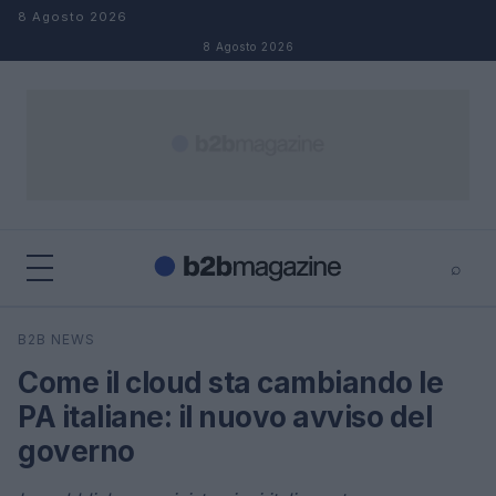
Salta al contenuto
8 Agosto 2026
8 Agosto 2026
⌕
×
⌕
B2B NEWS
Cerca
Come il cloud sta cambiando le
PA italiane: il nuovo avviso del
governo