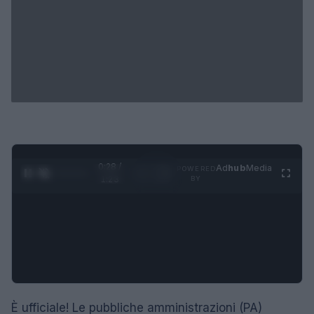
0:28 /
Ad
hub
Media
POWERED
1
/
4
1:23
BY
È ufficiale! Le pubbliche amministrazioni (PA)