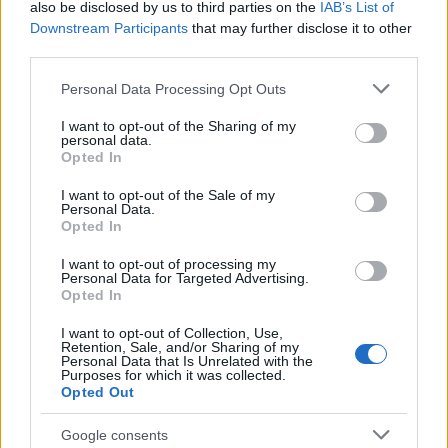
also be disclosed by us to third parties on the
IAB’s List of
Downstream Participants
that may further disclose it to other
third parties.
Please note that this website/app uses one or more Google
Personal Data Processing Opt Outs
services and may gather and store information including but
not limited to your visit or usage behaviour. You may click to
I want to opt-out of the Sharing of my
personal data.
Continua a leggere
grant or deny consent to Google and its third-party tags to
Opted In
use your data for below specified purposes in below Google
consent section.
I want to opt-out of the Sale of my
B2B NEWS
Personal Data.
Opted In
I want to opt-out of processing my
Personal Data for Targeted Advertising.
Opted In
I want to opt-out of Collection, Use,
Retention, Sale, and/or Sharing of my
Personal Data that Is Unrelated with the
Purposes for which it was collected.
Opted Out
Google consents