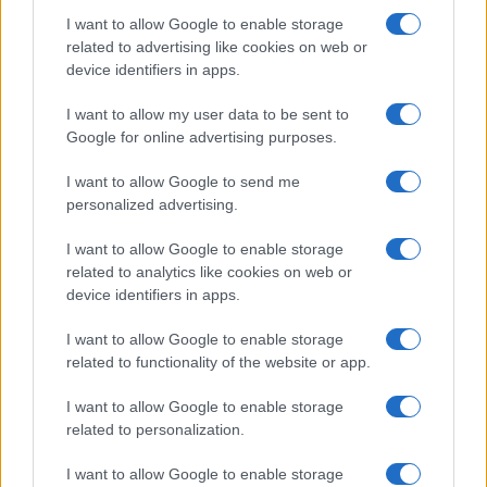
I want to allow Google to enable storage
Ripensare le tecnologie umanitarie oltre i criteri dei
related to advertising like cookies on web or
donatori
device identifiers in apps.
Martina Marchesi · 10 Lug 2026
I want to allow my user data to be sent to
B2B NEWS
Google for online advertising purposes.
I want to allow Google to send me
personalized advertising.
I want to allow Google to enable storage
related to analytics like cookies on web or
device identifiers in apps.
I want to allow Google to enable storage
related to functionality of the website or app.
I want to allow Google to enable storage
Acquisizione Fincantieri-WSense: i fondatori restano
related to personalization.
e rimettono capitale
I want to allow Google to enable storage
Linda Pellegrini · 7 Lug 2026