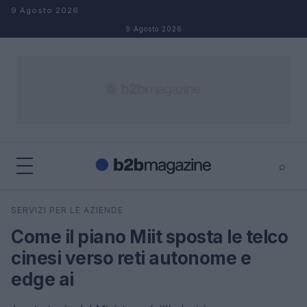
Salta al contenuto
9 Agosto 2026
9 Agosto 2026
⌕
×
⌕
SERVIZI PER LE AZIENDE
Cerca
Come il piano Miit sposta le telco
cinesi verso reti autonome e
edge ai