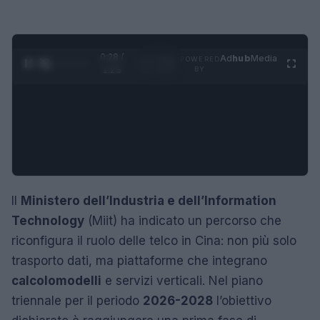
0:29 /
Ad
hub
Media
POWERED
1
/
4
1:23
BY
Il
Ministero dell’Industria e dell’Information
Technology
(Miit) ha indicato un percorso che
riconfigura il ruolo delle telco in Cina: non più solo
trasporto dati, ma piattaforme che integrano
calcolo
modelli
e servizi verticali. Nel piano
triennale per il periodo
2026-2028
l’obiettivo