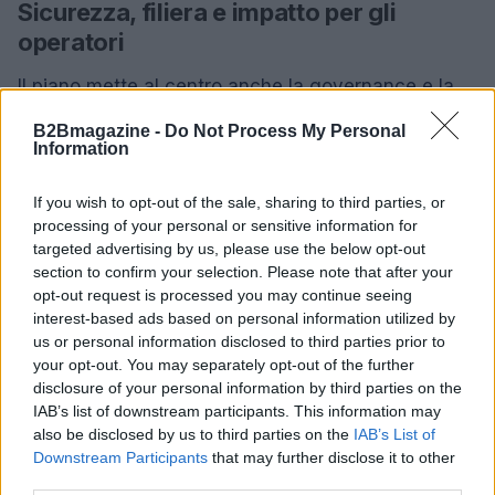
Sicurezza, filiera e impatto per gli
operatori
Il piano mette al centro anche la governance e la
sicurezza: reti più programmabili e agenti autonomi
B2Bmagazine -
Do Not Process My Personal
aumentano la superficie di rischio e richiedono
Information
controlli, standard e certificazioni adeguate.
If you wish to opt-out of the sale, sharing to third parties, or
L’iniziativa individua compiti operativi in aree che
processing of your personal or sensitive information for
comprendono l’aggiornamento intelligente
targeted advertising by us, please use the below opt-out
dell’industria delle comunicazioni e il rafforzamento
section to confirm your selection. Please note that after your
opt-out request is processed you may continue seeing
delle basi per lo sviluppo dell’AI. Per le telco il
interest-based ads based on personal information utilized by
passaggio implica investimenti in software, sensori,
us or personal information disclosed to third parties prior to
piattaforme di orchestrazione e nuove
competenze
your opt-out. You may separately opt-out of the further
disclosure of your personal information by third parties on the
lungo l’intera filiera.
IAB’s list of downstream participants. This information may
also be disclosed by us to third parties on the
IAB’s List of
La prospettiva è che la
connettività
si trasformi in
Downstream Participants
that may further disclose it to other
offerta integrata di calcolo, sicurezza, dati e
third parties.