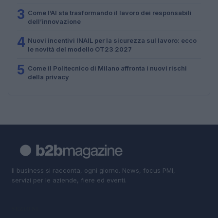
3
Come l’AI sta trasformando il lavoro dei responsabili
dell’innovazione
4
Nuovi incentivi INAIL per la sicurezza sul lavoro: ecco
le novità del modello OT23 2027
5
Come il Politecnico di Milano affronta i nuovi rischi
della privacy
Il business si racconta, ogni giorno. News, focus PMI,
servizi per le aziende, fiere ed eventi.
SEZIONI