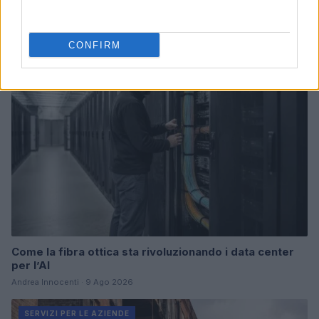
Continua a leggere
CONFIRM
SERVIZI PER LE AZIENDE
Come la fibra ottica sta rivoluzionando i data center
per l’AI
Andrea Innocenti · 9 Ago 2026
SERVIZI PER LE AZIENDE