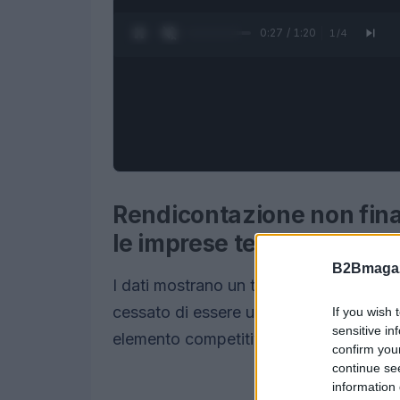
0:28 / 1:20
1
/
4
Rendicontazione non finan
le imprese tech
B2Bmagaz
I dati mostrano un trend chiaro: la re
cessato di essere un esercizio esclus
If you wish 
sensitive in
elemento competitivo nelle
Strategie a
confirm you
continue se
information 