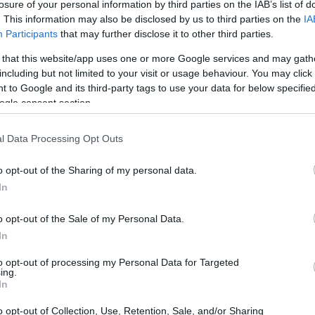
losure of your personal information by third parties on the IAB’s list of
. This information may also be disclosed by us to third parties on the
IA
Participants
that may further disclose it to other third parties.
 that this website/app uses one or more Google services and may gath
including but not limited to your visit or usage behaviour. You may click 
 to Google and its third-party tags to use your data for below specifi
ogle consent section.
l Data Processing Opt Outs
o opt-out of the Sharing of my personal data.
In
o opt-out of the Sale of my Personal Data.
In
tate su
Euronext Growth Milan
indicano che il
to opt-out of processing my Personal Data for Targeted
ing.
esenta la quota più consistente di emittenti che
In
uesto conferma come
innovazione
e tecnologia
o opt-out of Collection, Use, Retention, Sale, and/or Sharing