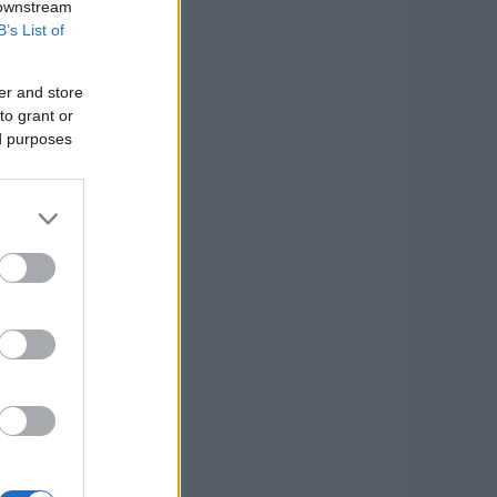
 downstream
B’s List of
er and store
to grant or
ed purposes