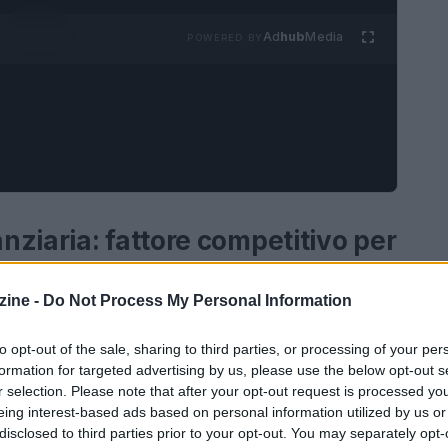
Ad
hub
Media
POWERED BY
ziaria: fattore competitivo per
ine -
Do Not Process My Personal Information
ndicontazione non finanziaria ha progressivamente
ivamente comunicativo. Diventa invece un
to opt-out of the sale, sharing to third parties, or processing of your per
formation for targeted advertising by us, please use the below opt-out s
ziendali
.
r selection. Please note that after your opt-out request is processed y
eing interest-based ads based on personal information utilized by us or
disclosed to third parties prior to your opt-out. You may separately opt-