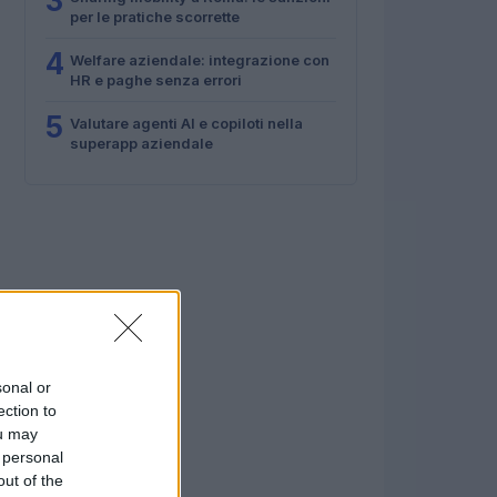
3
per le pratiche scorrette
4
Welfare aziendale: integrazione con
HR e paghe senza errori
5
Valutare agenti AI e copiloti nella
superapp aziendale
sonal or
ection to
ou may
 personal
out of the