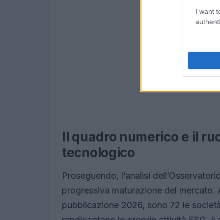
I want t
authenti
Il quadro numerico e il ru
tecnologico
Proseguendo, l’analisi dell’Osservato
progressiva maturazione del mercato. 
pubblicazione 2026, sono 72 le societ
rendicontano le proprie attività ESG. Il