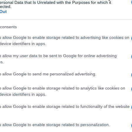
transizione sostenibile
.
ersonal Data that Is Unrelated with the Purposes for which it
lected.
Out
tori di mercato e le prassi adottate dalle aziende.
ome strumenti digitali e approcci
data-driven
consents
ibilità
nei processi decisionali e nell’
accesso
o allow Google to enable storage related to advertising like cookies on
evice identifiers in apps.
o allow my user data to be sent to Google for online advertising
razione tra reporting non finanziario e criteri
s.
 In prospettiva, l’adozione di tecnologie analitiche
to allow Google to send me personalized advertising.
i avrà impatti misurabili sul costo e sulla
o allow Google to enable storage related to analytics like cookies on
evice identifiers in apps.
o allow Google to enable storage related to functionality of the website
o allow Google to enable storage related to personalization.