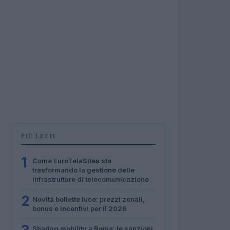
PIÙ LETTI
1
Come EuroTeleSites sta
trasformando la gestione delle
infrastrutture di telecomunicazione
2
Novità bollette luce: prezzi zonali,
bonus e incentivi per il 2026
Sharing mobility a Roma: le sanzioni