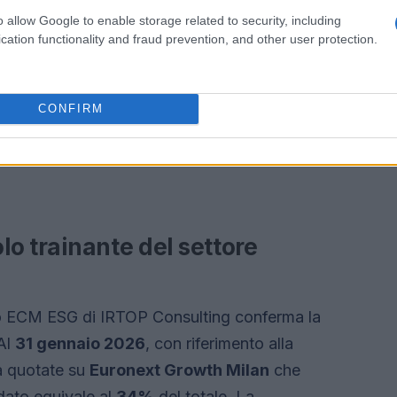
o allow Google to enable storage related to security, including
cation functionality and fraud prevention, and other user protection.
CONFIRM
olo trainante del settore
rio ECM ESG di IRTOP Consulting conferma la
Al
31 gennaio 2026
, con riferimento alla
à quotate su
Euronext Growth Milan
che
 dato equivale al
34%
del totale. La