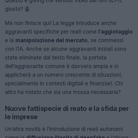
Questo è giving me serious vibes dal film sci-fi,
giusto? 🤖
Ma non finisce qui! La legge introduce anche
aggravanti specifiche per reati come
l’aggiotaggio
e la
manipolazione del mercato
, se commessi
con l’IA. Anche se alcune aggravanti iniziali sono
state eliminate dal testo finale, la portata
dell’aggravante comune è davvero ampia e si
applicherà a un numero crescente di situazioni,
specialmente in contesti digitali e finanziari. Chi
altro ha notato che sia una mossa necessaria?
Nuove fattispecie di reato e la sfida per
le imprese
Un’altra novità è l’introduzione di reati autonomi
come la
diffusione illecita di deepfake
e l’abuso