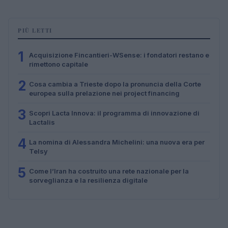
PIÙ LETTI
1
Acquisizione Fincantieri-WSense: i fondatori restano e
rimettono capitale
2
Cosa cambia a Trieste dopo la pronuncia della Corte
europea sulla prelazione nei project financing
3
Scopri Lacta Innova: il programma di innovazione di
Lactalis
4
La nomina di Alessandra Michelini: una nuova era per
Telsy
5
Come l’Iran ha costruito una rete nazionale per la
sorveglianza e la resilienza digitale