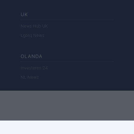
UK
News Hub UK
Lgbtq News
OLANDA
Investeren 24
NL Newz