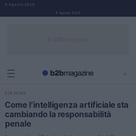
Salta al contenuto
8 Agosto 2026
8 Agosto 2026
⌕
×
⌕
B2B NEWS
Cerca
Come l’intelligenza artificiale sta
cambiando la responsabilità
penale