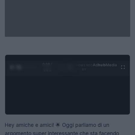
0:29 /
Ad
hub
Media
POWERED
1
/
4
1:21
BY
Hey amiche e amici! 🌟 Oggi parliamo di un
argomento super interessante che sta facendo