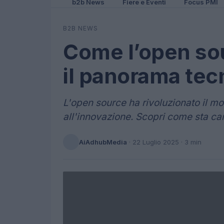
b2b News
Fiere e Eventi
Focus PMI
B2B NEWS
Come l’open so
il panorama tec
L'open source ha rivoluzionato il m
all'innovazione. Scopri come sta c
AiAdhubMedia
·
22 Luglio 2025
· 3 min