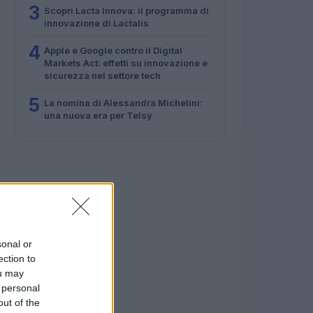
3
Scopri Lacta Innova: il programma di
innovazione di Lactalis
4
Apple e Google contro il Digital
Markets Act: effetti su innovazione e
sicurezza nel settore tech
5
La nomina di Alessandra Michelini:
una nuova era per Telsy
sonal or
ection to
ou may
 personal
out of the