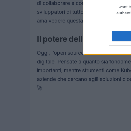
di collaborare e condividere si è tras
I want t
sviluppatori di tutto il mondo si unisco
authenti
ama vedere questa comunità fiorire? 
Il potere dell’open source
Oggi, l’open source non è solo una nicch
digitale. Pensate a quanto sia fondamen
importanti, mentre strumenti come Kube
aziende che cercano agili soluzioni cl
🚀