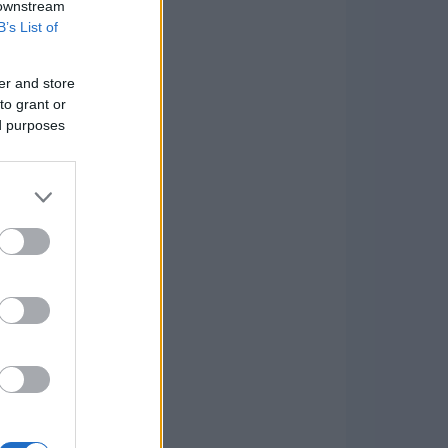
 downstream
B’s List of
er and store
to grant or
ed purposes