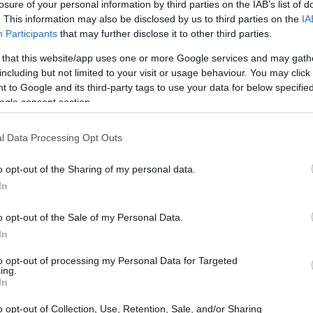
losure of your personal information by third parties on the IAB’s list of
cnologia ha subìto una metamorfosi incredibile,
. This information may also be disclosed by us to third parties on the
IA
tario a una realtà dominata dall’open source.
Participants
that may further disclose it to other third parties.
biamento? Non stiamo parlando solo di codice,
 that this website/app uses one or more Google services and may gath
a ridefinito il modo in cui collaboriamo,
including but not limited to your visit or usage behaviour. You may click 
 to Google and its third-party tags to use your data for below specifi
Pronti a scoprire come l’open source sta
ogle consent section.
l Data Processing Opt Outs
o opt-out of the Sharing of my personal data.
In
o opt-out of the Sale of my Personal Data.
In
to opt-out of processing my Personal Data for Targeted
ing.
In
o opt-out of Collection, Use, Retention, Sale, and/or Sharing