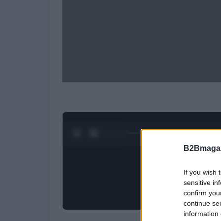
0:27 / 1:50
1
/
4
B2Bmagaz
If you wish 
sensitive in
confirm you
continue se
information 