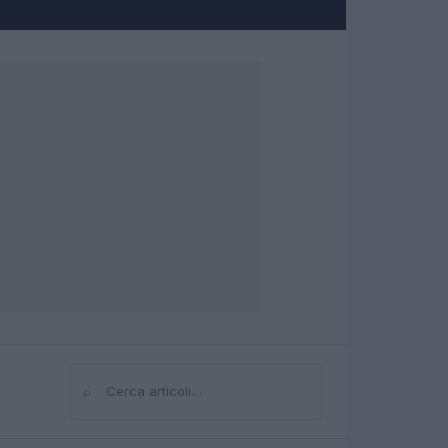
⌕
Cerca