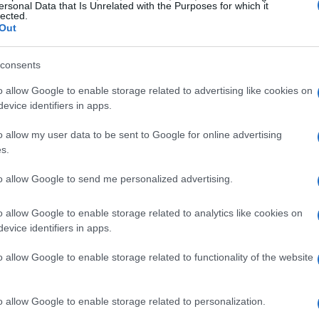
ersonal Data that Is Unrelated with the Purposes for which it
lected.
Out
consents
o allow Google to enable storage related to advertising like cookies on
pen source
evice identifiers in apps.
o allow my user data to be sent to Google for online advertising
icerca, dove pionieri come Richard Stallman e
s.
aggio potente: il software deve essere
to allow Google to send me personalized advertising.
ato negli anni ’80 e ’90, sfidava le pratiche
enendo l’idea che la libertà di esaminare e
o allow Google to enable storage related to analytics like cookies on
 fondamentale. Chi di voi ha mai pensato a
evice identifiers in apps.
odice sorgente? 🔍
o allow Google to enable storage related to functionality of the website
modello che dimostrava che il software open
o allow Google to enable storage related to personalization.
o migliore dei suoi omologhi proprietari. L’idea