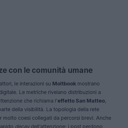
anze con le comunità umane
tori, le interazioni su
Moltbook
mostrano
digitale. Le metriche rivelano distribuzioni a
ttenzione che richiama l’
effetto San Matteo
,
te della visibilità. La topologia della rete
er molto coesi collegati da percorsi brevi. Anche
 rapido
decay
dell’attenzione: i post perdono