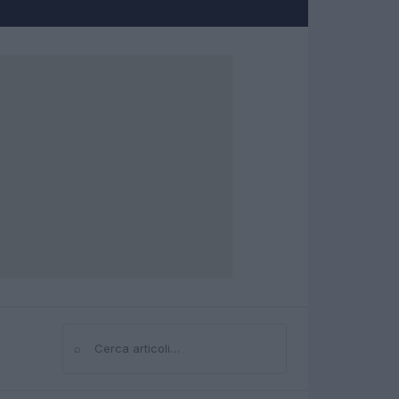
⌕
Cerca