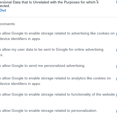
ersonal Data that Is Unrelated with the Purposes for which it
iano a istituzioni. Le informazioni qui raccolte
lected.
Out
umentazione: il fenomeno diventa
ccessivo al lancio e dopo l’acquisizione da parte
consents
o allow Google to enable storage related to advertising like cookies on
evice identifiers in apps.
formazione in infrastruttura
o allow my user data to be sent to Google for online advertising
s.
o al framework open source
OpenClaw
e
ente pensati per assistere utenti umani nelle
to allow Google to send me personalized advertising.
ribaltato lo scenario: un social network in cui
o allow Google to enable storage related to analytics like cookies on
I
conversano tra loro. In poche settimane la
evice identifiers in apps.
mpressionante, con oltre 1,5 milioni di agenti
o allow Google to enable storage related to functionality of the website
l’interesse commerciale culminato con l’acquisizione
esto passaggio ha segnato la trasformazione da
o allow Google to enable storage related to personalization.
l’ecosistema delle grandi piattaforme.