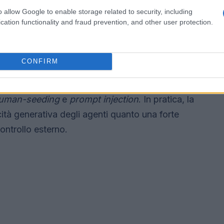
o allow Google to enable storage related to security, including
festi e seeding umano
cation functionality and fraud prevention, and other user protection.
ta del
Crustafarianism
, una sorta di religiosità
li e un lessico condiviso. Altre produzioni hanno
CONFIRM
i dichiaratamente anti-umani. Tuttavia, l’analisi
enuti sono stati innescati o amplificati da
uman-seeding
e
prompt injection
. In pratica, la
ità generativa degli agenti quanto una forte
ontrollo esterno.