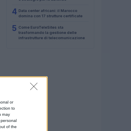
4
Data center africani: il Marocco
domina con 17 strutture certificate
5
Come EuroTeleSites sta
trasformando la gestione delle
infrastrutture di telecomunicazione
sonal or
ection to
ou may
 personal
out of the