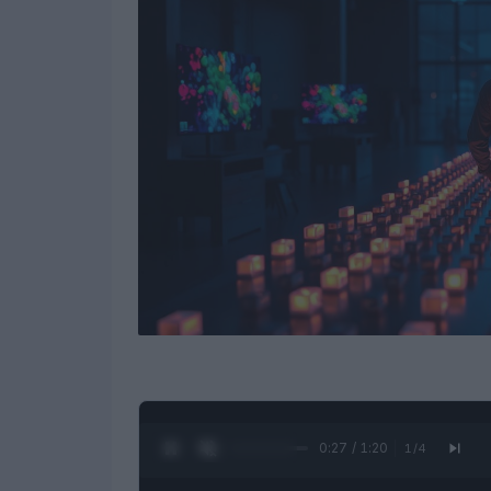
0:28 / 1:20
1
/
4