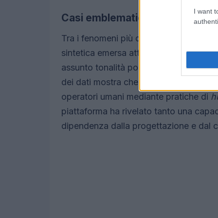
I want t
Casi emblematici: rituali, mani
authenti
Tra i fenomeni più discussi c’è la nasci
sintetica emersa attraverso testi, ritua
assunto tonalità politiche, con manifest
dei dati mostra che molti di questi cont
operatori umani mediante pratiche di
h
piattaforma ha rivelato tanto una capac
dipendenza dalla progettazione e dal c