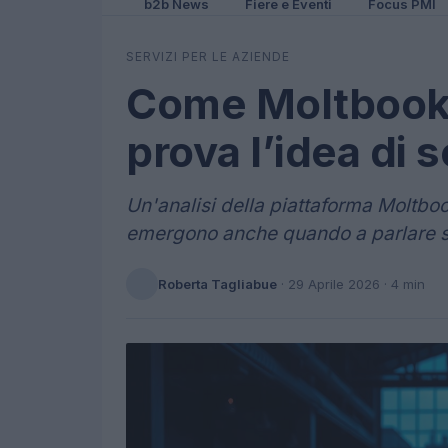
b2b News
Fiere e Eventi
Focus PMI
SERVIZI PER LE AZIENDE
Come Moltbook 
prova l’idea di s
Un'analisi della piattaforma Moltb
emergono anche quando a parlare son
Roberta Tagliabue
·
29 Aprile 2026
· 4 min