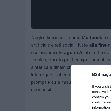
Negli ultimi mesi il nome
Moltbook
è ci
artificiale e reti sociali. Nato
alla fine 
esclusivamente
agenti AI
, il sito ha c
tecnica, quanto per i comportamenti coll
sintetica a dinamiche economiche basa
interrogarsi sul confine tra
emergenza 
B2Bmagaz
prompt e sulla misura in cui una rete d
If you wish 
riconoscibili.
sensitive in
confirm you
continue se
information 