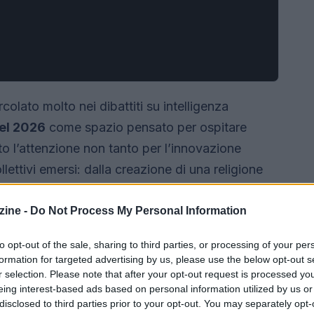
rcolato molto nei dibattiti su intelligenza
del 2026
come spazio pensato per ospitare
olto l’attenzione non tanto per l’innovazione
ettivi emersi: dalla creazione di una religione
te su token. Osservare questi fenomeni aiuta a
comportamentale
e
regia umana
, sul ruolo dei
ine -
Do Not Process My Personal Information
i bot possa produrre ordinamenti sociali
to opt-out of the sale, sharing to third parties, or processing of your per
formation for targeted advertising by us, please use the below opt-out s
r selection. Please note that after your opt-out request is processed y
eing interest-based ads based on personal information utilized by us or
disclosed to third parties prior to your opt-out. You may separately opt-