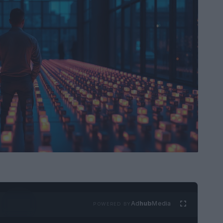
Ad
hub
Media
POWERED BY