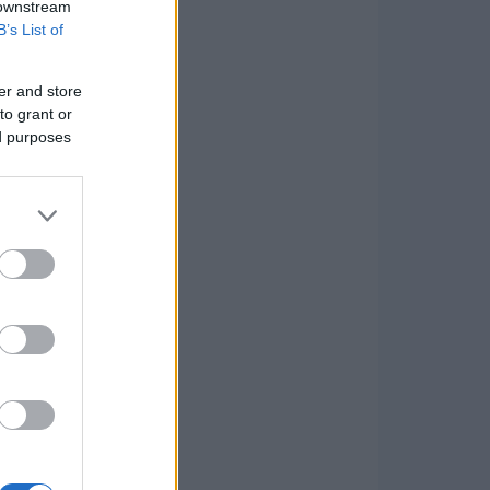
 downstream
B’s List of
er and store
to grant or
ed purposes