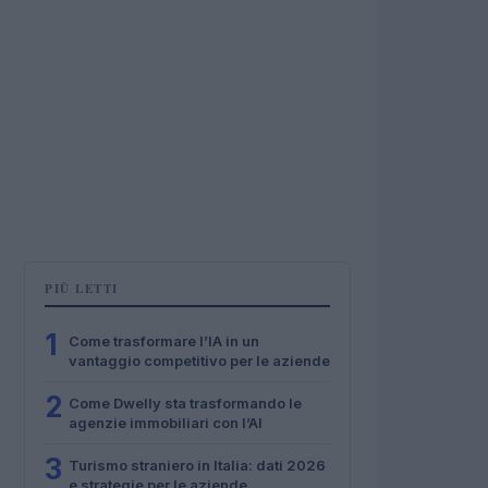
PIÙ LETTI
1
Come trasformare l’IA in un
vantaggio competitivo per le aziende
2
Come Dwelly sta trasformando le
agenzie immobiliari con l’AI
3
Turismo straniero in Italia: dati 2026
e strategie per le aziende