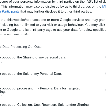
losure of your personal information by third parties on the IAB’s list of
. This information may also be disclosed by us to third parties on the
IA
Participants
that may further disclose it to other third parties.
 that this website/app uses one or more Google services and may gath
including but not limited to your visit or usage behaviour. You may click 
 to Google and its third-party tags to use your data for below specifi
ogle consent section.
l Data Processing Opt Outs
o opt-out of the Sharing of my personal data.
In
o opt-out of the Sale of my Personal Data.
In
he principali del caso, offre chiavi interpretative
to opt-out of processing my Personal Data for Targeted
mersi durante la vita della piattaforma.
ing.
In
vo è evidenziare come infrastrutture digitali
oordinate economiche, trasformando semplici
o opt-out of Collection, Use, Retention, Sale, and/or Sharing