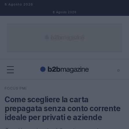
Salta al contenuto
8 Agosto 2026
8 Agosto 2026
⌕
×
⌕
FOCUS PMI
Cerca
Come scegliere la carta
prepagata senza conto corrente
ideale per privati e aziende