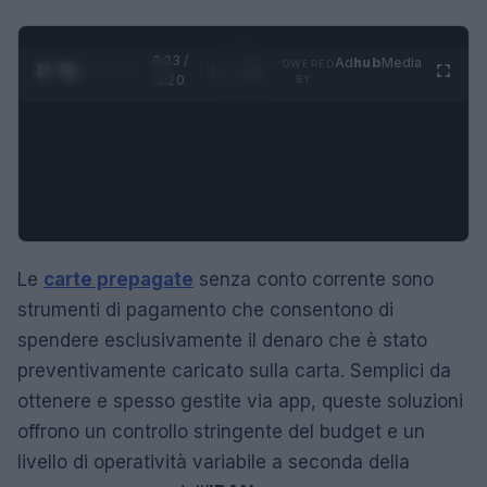
0:24 /
Ad
hub
Media
POWERED
1
/
4
1:20
BY
Le
carte prepagate
senza conto corrente sono
strumenti di pagamento che consentono di
spendere esclusivamente il denaro che è stato
preventivamente caricato sulla carta. Semplici da
ottenere e spesso gestite via app, queste soluzioni
offrono un controllo stringente del budget e un
livello di operatività variabile a seconda della