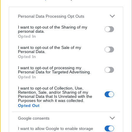
rimangono soluzioni valide per chi cerca
third parties.
semplicità, controllo del budget e operazioni
Please note that this website/app uses one or more Google
Personal Data Processing Opt Outs
tracciabili senza aprire un conto. Tuttavia, per
services and may gather and store information including but
not limited to your visit or usage behaviour. You may click to
I want to opt-out of the Sharing of my
operatività continuativa e gestione della liquidità,
personal data.
grant or deny consent to Google and its third-party tags to
Opted In
spesso è preferibile un conto con carta di debito.
use your data for below specified purposes in below Google
Valutare costi, limiti e funzionalità consente di
consent section.
I want to opt-out of the Sale of my
Personal Data.
adottare lo strumento più coerente con le proprie
Opted In
esigenze, sia a livello personale che aziendale.
I want to opt-out of processing my
Personal Data for Targeted Advertising.
Opted In
AUTORE
I want to opt-out of Collection, Use,
Francesca Spadaro
Retention, Sale, and/or Sharing of my
Personal Data that Is Unrelated with the
Purposes for which it was collected.
Francesca Spadaro ha ricostruito una catena
Opted Out
di investimenti veronese partendo dai bilanci
depositati alla Camera di Commercio; è
Google consents
analista finanziaria che coordina dossier su
PMI e mercati. Laureata in economia,
I want to allow Google to enable storage