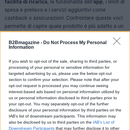
facilità di ricarica
, le funzionalità dell’
app
, i limiti di
spesa e prelievo e i servizi aggiuntivi come
cashback o assicurazioni. Confrontare queste voci
permette di capire quale prodotto è più adatto a un
uso sporadico, quotidiano o aziendale.
B2Bmagazine -
Do Not Process My Personal
Domande da porsi prima dell’acquisto
Information
Tra le domande pratiche: serve l’IBAN? Quanto
If you wish to opt-out of the sale, sharing to third parties, or
costano le ricariche in contanti? Quali sono i limiti
processing of your personal or sensitive information for
targeted advertising by us, please use the below opt-out
mensili di prelievo? L’app fornisce report e
section to confirm your selection. Please note that after your
possibilità di bloccare la carta in tempo reale? Le
opt-out request is processed you may continue seeing
risposte a queste domande orientano verso la
interest-based ads based on personal information utilized by
us or personal information disclosed to third parties prior to
scelta migliore.
your opt-out. You may separately opt-out of the further
disclosure of your personal information by third parties on the
Conclusione
IAB’s list of downstream participants. This information may
also be disclosed by us to third parties on the
IAB’s List of
Le
carte prepagate senza conto corrente
Downstream Participants
that may further disclose it to other