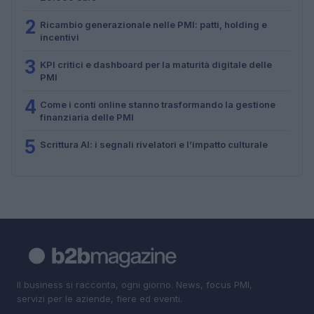
2
Ricambio generazionale nelle PMI: patti, holding e
incentivi
3
KPI critici e dashboard per la maturità digitale delle
PMI
4
Come i conti online stanno trasformando la gestione
finanziaria delle PMI
5
Scrittura AI: i segnali rivelatori e l’impatto culturale
Il business si racconta, ogni giorno. News, focus PMI,
servizi per le aziende, fiere ed eventi.