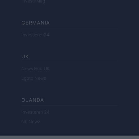
InvestirMag
GERMANIA
Investieren24
UK
News Hub UK
Lgbtq News
OLANDA
Investeren 24
NL Newz