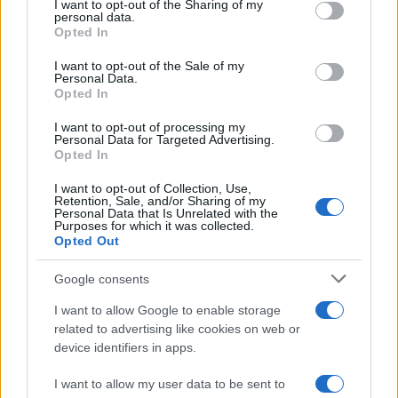
integrazione nel mondo bancario regolamentato.
not limited to your visit or usage behaviour. You may click to
I want to opt-out of the Sharing of my
personal data.
grant or deny consent to Google and its third-party tags to
Opted In
use your data for below specified purposes in below Google
consent section.
I want to opt-out of the Sale of my
Personal Data.
AUTORE
Opted In
Francesca Galli
Francesca Galli, fiorentina con formazione
I want to opt-out of processing my
Personal Data for Targeted Advertising.
bancaria, prese la decisione di cambiare
Opted In
carriera dopo un convegno a Palazzo
Vecchio: oggi cura analisi di mercati e
I want to opt-out of Collection, Use,
colonne su risparmio e investimenti. In
Retention, Sale, and/or Sharing of my
Personal Data that Is Unrelated with the
redazione propone linee editoriali attente alla
Purposes for which it was collected.
trasparenza e conserva l'agenda del primo
Opted Out
impiego in banca.
Google consents
I want to allow Google to enable storage
related to advertising like cookies on web or
device identifiers in apps.
I want to allow my user data to be sent to