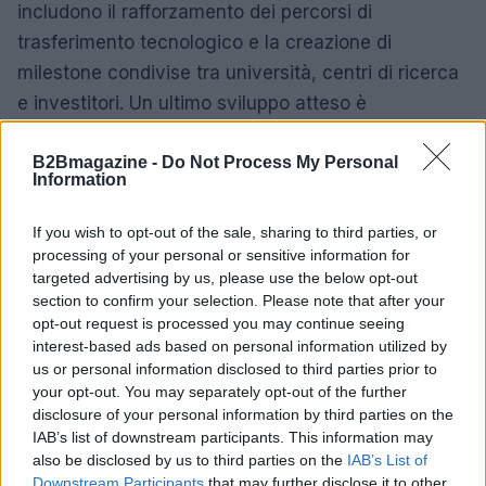
includono il rafforzamento dei percorsi di
trasferimento tecnologico e la creazione di
milestone condivise tra università, centri di ricerca
e investitori. Un ultimo sviluppo atteso è
l’incremento di partnership internazionali orientate
B2Bmagazine -
Do Not Process My Personal
alla produzione di satelliti e componentistica
Information
avanzata.
If you wish to opt-out of the sale, sharing to third parties, or
Eventi e iniziative recenti
processing of your personal or sensitive information for
targeted advertising by us, please use the below opt-out
A seguito dell’incremento di partnership
section to confirm your selection. Please note that after your
internazionali orientate alla produzione di satelliti e
opt-out request is processed you may continue seeing
componentistica avanzata, si segnala un
interest-based ads based on personal information utilized by
us or personal information disclosed to third parties prior to
importante appuntamento per il settore
your opt-out. You may separately opt-out of the further
dell’innovazione. Il 20 febbraio 2026 alle OGR
disclosure of your personal information by third parties on the
Torino si terrà
Officine d’Intelligenza
, il primo
IAB’s list of downstream participants. This information may
also be disclosed by us to third parties on the
IAB’s List of
forum nazionale sull’intelligenza artificiale per
Downstream Participants
that may further disclose it to other