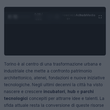
0:29 /
Ad
hub
Media
POWERED
1
/
4
1:21
BY
Torino è al centro di una trasformazione urbana e
industriale che mette a confronto patrimonio
architettonico, atenei, fondazioni e nuove iniziative
tecnologiche. Negli ultimi decenni la città ha visto
nascere e crescere
incubatori
,
hub
e
parchi
tecnologici
concepiti per attrarre idee e talenti. La
sfida attuale resta la conversione di queste risorse