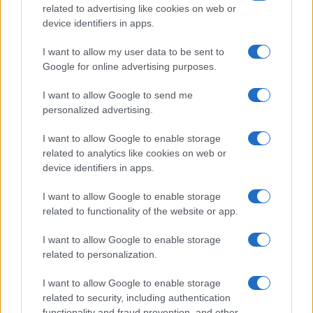
Per completare la transizione operativa indicata
related to advertising like cookies on web or
device identifiers in apps.
nella roadmap, è necessario rafforzare il
sistema
immateriale che supporta l’ecosistema industriale
I want to allow my user data to be sent to
della città. Il focus deve spostarsi dagli investimenti
Google for online advertising purposes.
infrastrutturali alla costruzione di un ambiente
I want to allow Google to send me
favorevole ad investimenti, governance efficace e
personalized advertising.
casi di successo replicabili.
I want to allow Google to enable storage
related to analytics like cookies on web or
Torino ha già compiuto progressi significativi sul
device identifiers in apps.
fronte del
capitale fisico
e della rigenerazione
urbana; ora l’obiettivo è trasformare gli hub in
I want to allow Google to enable storage
related to functionality of the website or app.
motori di crescita reale. Occorrono percorsi chiari
per sostenere la nascita di imprese di scala,
I want to allow Google to enable storage
strumenti pubblici e privati di cofinanziamento e
related to personalization.
metriche condivise per misurare l’impatto.
I want to allow Google to enable storage
related to security, including authentication
Dal punto di vista strategico, il successo dipenderà
functionality and fraud prevention, and other