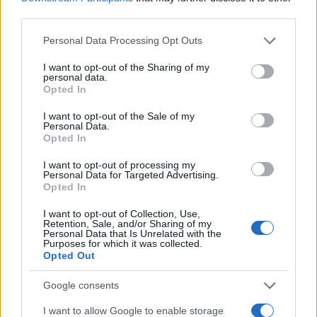
l’industria promosso da
AI4I
, OGR Torino e
third parties.
Fondazione CRT.
Please note that this website/app uses one or more Google
Personal Data Processing Opt Outs
services and may gather and store information including but
L’evento riunirà istituzioni, centri di ricerca e
not limited to your visit or usage behaviour. You may click to
I want to opt-out of the Sharing of my
personal data.
imprese per discutere politiche industriali,
grant or deny consent to Google and its third-party tags to
Opted In
use your data for below specified purposes in below Google
infrastrutture di calcolo
, competenze e modelli di
consent section.
I want to opt-out of the Sale of my
collaborazione pubblico-privato
. L’obiettivo è
Personal Data.
Opted In
favorire il trasferimento tecnologico e ridurre il
divario tra spazi fisici e risultati imprenditoriali
I want to opt-out of processing my
Personal Data for Targeted Advertising.
concreti.
Opted In
Dal punto di vista strategico, si attende un
I want to opt-out of Collection, Use,
Retention, Sale, and/or Sharing of my
confronto operativo su roadmap, progetti pilota e
Personal Data that Is Unrelated with the
Purposes for which it was collected.
strumenti di finanziamento congiunto, necessari
Opted Out
per tradurre le partnership in output industriali
Google consents
misurabili.
I want to allow Google to enable storage