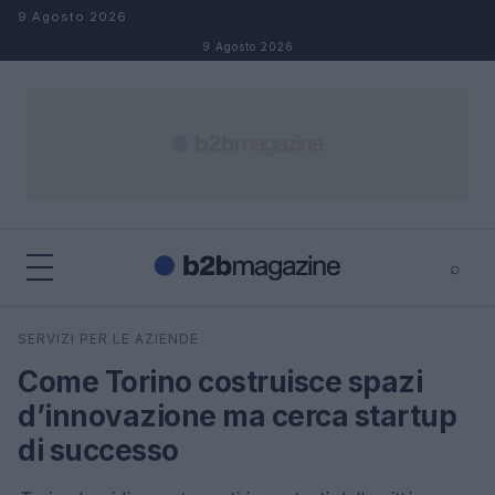
Salta al contenuto
9 Agosto 2026
9 Agosto 2026
⌕
×
⌕
SERVIZI PER LE AZIENDE
Cerca
Come Torino costruisce spazi
d’innovazione ma cerca startup
di successo