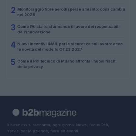
2
Monitoraggio fibre aerodisperse amianto: cosa cambia
nel 2026
3
Come l’AI sta trasformando il lavoro dei responsabili
dell’innovazione
4
Nuovi incentivi INAIL per la sicurezza sul lavoro: ecco
le novità del modello OT23 2027
5
Come il Politecnico di Milano affronta i nuovi rischi
della privacy
Il business si racconta, ogni giorno. News, focus PMI,
servizi per le aziende, fiere ed eventi.