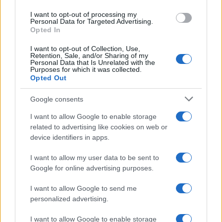
sull'analisi documentale. Vicedirettrice, porta
un dettaglio personale riconoscibile: una
I want to opt-out of processing my
Personal Data for Targeted Advertising.
mappa manoscritta dei rioni fiorentini nella sua
Opted In
agenda.
I want to opt-out of Collection, Use,
Retention, Sale, and/or Sharing of my
Personal Data that Is Unrelated with the
Purposes for which it was collected.
Opted Out
Google consents
I want to allow Google to enable storage
related to advertising like cookies on web or
device identifiers in apps.
I want to allow my user data to be sent to
Google for online advertising purposes.
I want to allow Google to send me
personalized advertising.
I want to allow Google to enable storage