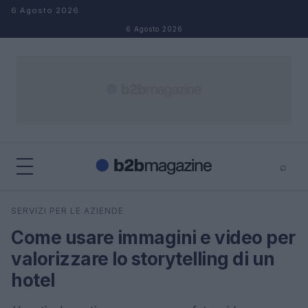
Salta al contenuto
6 Agosto 2026
6 Agosto 2026
⌕
×
⌕
SERVIZI PER LE AZIENDE
Cerca
Come usare immagini e video per
valorizzare lo storytelling di un
hotel