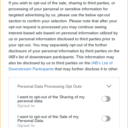
If you wish to opt-out of the sale, sharing to third parties, or
Combinare queste pratiche in una strategia
processing of your personal or sensitive information for
targeted advertising by us, please use the below opt-out
coerente — dall’UGC alla produzione professionale,
section to confirm your selection. Please note that after your
fino alle soluzioni interattive — consente a un hotel
opt-out request is processed you may continue seeing
di comunicare non solo cosa offre, ma soprattutto
interest-based ads based on personal information utilized by
us or personal information disclosed to third parties prior to
come si vive il soggiorno. Un piano editoriale che
your opt-out. You may separately opt-out of the further
alterni contenuti autentici, foto professionali e
disclosure of your personal information by third parties on the
video mirati, integrato con tool interattivi sul sito,
IAB’s list of downstream participants. This information may
also be disclosed by us to third parties on the
IAB’s List of
trasforma il visitatore digitale in un ospite reale con
Downstream Participants
that may further disclose it to other
probabilità di ritorno maggiori.
third parties.
Please note that this website/app uses one or more Google
Personal Data Processing Opt Outs
services and may gather and store information including but
not limited to your visit or usage behaviour. You may click to
I want to opt-out of the Sharing of my
AUTORE
personal data.
Martina Marchesi
grant or deny consent to Google and its third-party tags to
Opted In
use your data for below specified purposes in below Google
Martina Marchesi ha guidato la squadra che
consent section.
I want to opt-out of the Sale of my
ha coperto il piano urbanistico di Firenze,
Personal Data.
sostenendo una linea editoriale basata
Opted In