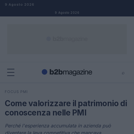
Salta al contenuto
9 Agosto 2026
9 Agosto 2026
⌕
×
⌕
FOCUS PMI
Cerca
Come valorizzare il patrimonio di
conoscenza nelle PMI
Perché l'esperienza accumulata in azienda può
diventare la leva competitiva che mancava