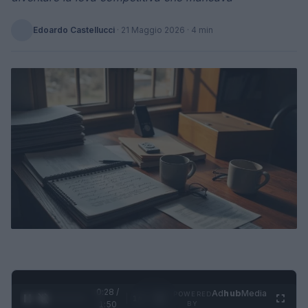
Edoardo Castellucci
·
21 Maggio 2026
· 4 min
0:29 /
Ad
hub
Media
POWERED
1
/
4
1:50
BY