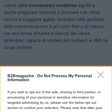
valore della
conoscenza condivisa
significa
anche preparare l’azienda a crescere con minor
rischio e maggiore agilità. Investire nella gestione
della conoscenza non è un costo fine a sé stesso,
ma una forma di tutela e rilancio del valore
aziendale, capace di rendere più resilienti le PMI nel
lungo termine.
B2Bmagazine -
Do Not Process My Personal
Information
If you wish to opt-out of the sale, sharing to third parties, or
processing of your personal or sensitive information for
targeted advertising by us, please use the below opt-out
section to confirm your selection. Please note that after your