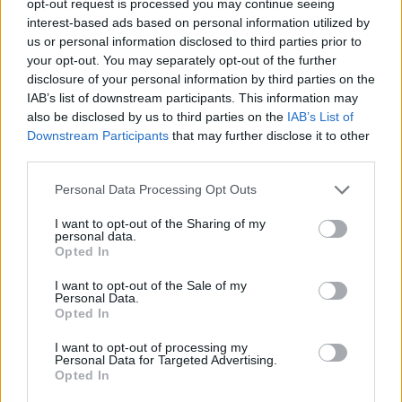
opt-out request is processed you may continue seeing
interest-based ads based on personal information utilized by
us or personal information disclosed to third parties prior to
your opt-out. You may separately opt-out of the further
disclosure of your personal information by third parties on the
IAB’s list of downstream participants. This information may
also be disclosed by us to third parties on the
IAB’s List of
Downstream Participants
that may further disclose it to other
AUTORE
third parties.
Edoardo Castellucci
Please note that this website/app uses one or more Google
Edoardo Castellucci, veneziano, ricorda la
Personal Data Processing Opt Outs
services and may gather and store information including but
degustazione a Burano dove annotò profili di
not limited to your visit or usage behaviour. You may click to
I want to opt-out of the Sharing of my
un formaggio locale: quell’episodio divenne
personal data.
grant or deny consent to Google and its third-party tags to
colonna sonora della sua rubrica su vini e
Opted In
use your data for below specified purposes in below Google
sapori. In redazione spinge racconti sensoriali
consent section.
e conserva registrazioni di sommelier e
I want to opt-out of the Sale of my
Personal Data.
produttori.
Opted In
I want to opt-out of processing my
Personal Data for Targeted Advertising.
Opted In