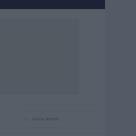
⌕
Cerca