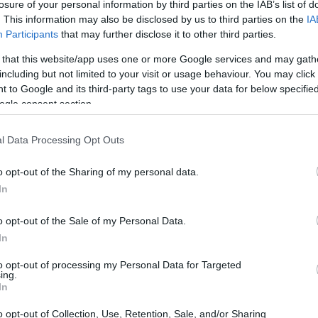
losure of your personal information by third parties on the IAB’s list of
. This information may also be disclosed by us to third parties on the
IA
Participants
that may further disclose it to other third parties.
 that this website/app uses one or more Google services and may gath
including but not limited to your visit or usage behaviour. You may click 
 to Google and its third-party tags to use your data for below specifi
ogle consent section.
l Data Processing Opt Outs
o opt-out of the Sharing of my personal data.
In
o opt-out of the Sale of my Personal Data.
In
cipali e le implicazioni per chi progetta soluzioni
oblemi emerse nello studio — sociale,
to opt-out of processing my Personal Data for Targeted
ing.
accomandazioni pratiche per evitare che le
In
i nuova esclusione digitale. I numeri di mercato
o opt-out of Collection, Use, Retention, Sale, and/or Sharing