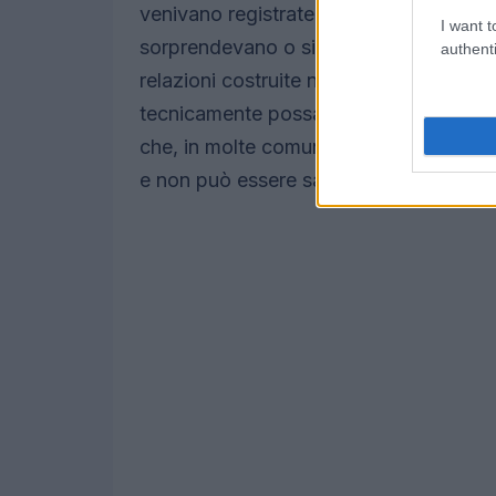
venivano registrate con messaggi vocali i
I want t
sorprendevano o si sentivano spiati, e
authenti
relazioni costruite nel tempo. Questo 
tecnicamente possa comunque essere p
che, in molte comunità, la dinamica soci
e non può essere sacrificata in nome de