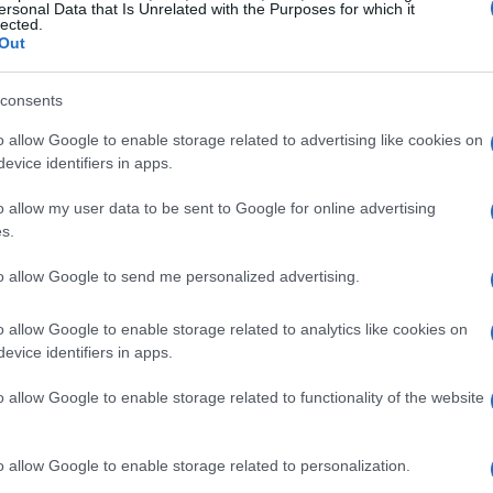
ersonal Data that Is Unrelated with the Purposes for which it
a collocare il problema in un contesto più ampio.
lected.
Out
velati dallo studio
consents
 la gestione commerciale ha mostrato che non è
o allow Google to enable storage related to advertising like cookies on
evice identifiers in apps.
a la parola: serve comprendere come comunica la
mensione relazionale del commercio; il secondo è
o allow my user data to be sent to Google for online advertising
s.
l terzo riguarda i limiti degli attuali modelli di
interconnesse: una tecnologia che ignora la
to allow Google to send me personalized advertising.
la complessità linguistica e il contesto locale
o allow Google to enable storage related to analytics like cookies on
i ne risolva.
evice identifiers in apps.
engono prima delle transazioni
o allow Google to enable storage related to functionality of the website
commercio si fonda su rapporti personali e
o allow Google to enable storage related to personalization.
 riferito reazioni negative quando le vendite