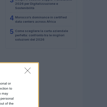
3
2026 per Digitalizzazione e
Sostenibilità
4
Morocco’s dominance in certified
data centers across Africa
5
Come scegliere la carta aziendale
perfetta: confronto tra le migliori
soluzioni del 2026
sonal or
ection to
ou may
 personal
out of the