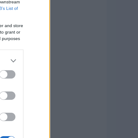
 downstream
B’s List of
er and store
to grant or
ed purposes