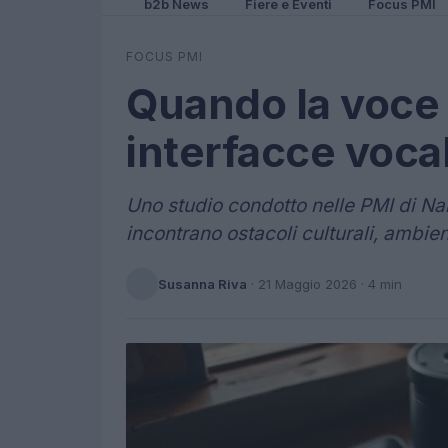
b2b News
Fiere e Eventi
Focus PMI
FOCUS PMI
Quando la voce fa
interfacce vocal
Uno studio condotto nelle PMI di Nai
incontrano ostacoli culturali, ambien
Susanna Riva
·
21 Maggio 2026
· 4 min