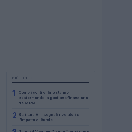
PIÙ LETTI
1
Come i conti online stanno
trasformando la gestione finanziaria
delle PMI
2
Scrittura AI: i segnali rivelatori e
l’impatto culturale
Scopri il Voucher Doppia Transizione