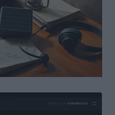
Ad
hub
Media
POWERED BY