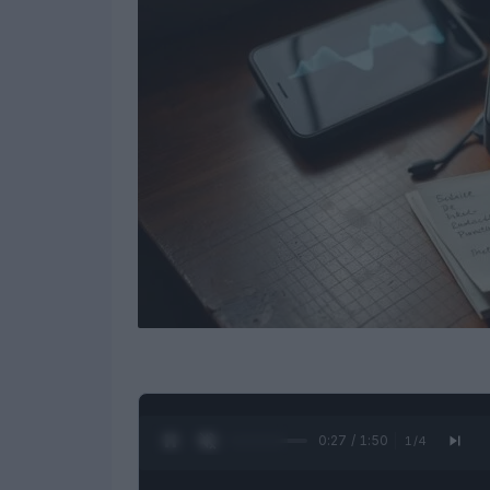
0:28 / 1:50
1
/
4