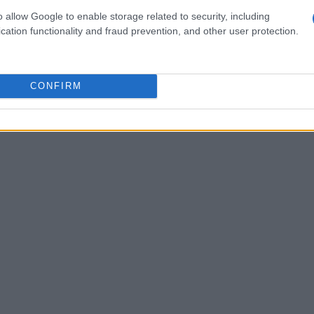
n presenza dei clienti: i clienti si
o allow Google to enable storage related to security, including
 gli operatori temevano di compromettere
cation functionality and fraud prevention, and other user protection.
evidenzia come un’interfaccia che funziona
ercepita come invasiva. È cruciale considerare
CONFIRM
ale è parte integrante della strategia di vendita
ll’efficienza.