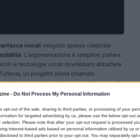
terfacce vocali
vengono spesso celebrate
sibilità
. L’argomentazione è semplice: parlare
perciò le tecnologie vocali dovrebbero abbattere
. Tuttavia, un progetto pilota chiamato
medie imprese
a Nairobi con periodi di prova di
 che la realtà operativa è molto meno lineare.
ine -
Do Not Process My Personal Information
 profondi che non possono essere risolti solo con
to opt-out of the sale, sharing to third parties, or processing of your per
formation for targeted advertising by us, please use the below opt-out s
r selection. Please note that after your opt-out request is processed y
eing interest-based ads based on personal information utilized by us or
disclosed to third parties prior to your opt-out. You may separately opt-