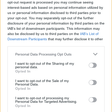
opt-out request is processed you may continue seeing
questa prospettiva integrata aumentano la loro
interest-based ads based on personal information utilized by
capacità di innovare in modo sostenibile e di
us or personal information disclosed to third parties prior to
your opt-out. You may separately opt-out of the further
consolidare la propria posizione competitiva.
disclosure of your personal information by third parties on the
IAB’s list of downstream participants. This information may
also be disclosed by us to third parties on the
IAB’s List of
Downstream Participants
that may further disclose it to other
AUTORE
third parties.
Beatrice Beretta
Beatrice Beretta, basata a Bologna, annotò
Please note that this website/app uses one or more Google
Personal Data Processing Opt Outs
per la prima volta itinerari durante una notte al
services and may gather and store information including but
portico di San Luca: da allora coordina
not limited to your visit or usage behaviour. You may click to
I want to opt-out of the Sharing of my
personal data.
rubriche sui viaggi urbani. In redazione
grant or deny consent to Google and its third-party tags to
Opted In
promuove reportage su mobilità sostenibile e
use your data for below specified purposes in below Google
porta con sé una mappa tascabile dei vicoli
consent section.
I want to opt-out of the Sale of my
bolognesi come talismano professionale.
Personal Data.
Opted In
I want to opt-out of processing my
Personal Data for Targeted Advertising.
Opted In