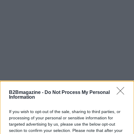
In sintesi, la fiscalità dovrebbe essere percepita
B2Bmagazine -
Do Not Process My Personal
Information
come una componente integrante delle decisioni
sugli
investimenti in innovazione
. Affrontarla
If you wish to opt-out of the sale, sharing to third parties, or
tempestivamente permette di proteggere il valore
processing of your personal or sensitive information for
creato, sfruttare opportunità di supporto e costruire
targeted advertising by us, please use the below opt-out
section to confirm your selection. Please note that after your
una crescita più solida. Le aziende che adottano