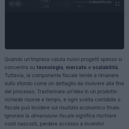
0:29 /
Ad
hub
Media
POWERED
1
/
4
1:20
BY
Quando un’impresa valuta nuovi progetti spesso si
concentra su
tecnologia
,
mercato
e
scalabilità
.
Tuttavia, la componente fiscale tende a rimanere
sullo sfondo come un dettaglio da risolvere alla fine
del processo. Trasformare un’idea in un prodotto
richiede risorse e tempo, e ogni scelta contabile o
fiscale può incidere sul risultato economico finale.
Ignorare la
dimensione fiscale
significa rischiare
costi nascosti, perdere accesso a incentivi