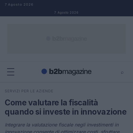
Salta al contenuto
7 Agosto 2026
7 Agosto 2026
⌕
×
⌕
SERVIZI PER LE AZIENDE
Cerca
Come valutare la fiscalità
quando si investe in innovazione
Integrare la valutazione fiscale negli investimenti in
innovazione consente di ottimizzare costi, sfruttare