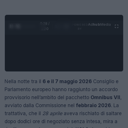
0:29 /
Ad
hub
Media
POWERED
1
/
4
1:20
BY
Nella notte tra il
6 e il 7 maggio 2026
Consiglio e
Parlamento europeo hanno raggiunto un accordo
provvisorio nell’ambito del pacchetto
Omnibus VII
,
avviato dalla Commissione nel
febbraio 2026
. La
trattativa, che il
28 aprile
aveva rischiato di saltare
dopo dodici ore di negoziato senza intesa, mira a