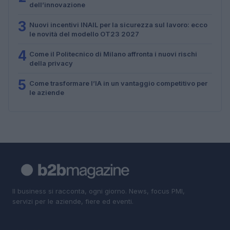
dell’innovazione
3
Nuovi incentivi INAIL per la sicurezza sul lavoro: ecco
le novità del modello OT23 2027
4
Come il Politecnico di Milano affronta i nuovi rischi
della privacy
5
Come trasformare l’IA in un vantaggio competitivo per
le aziende
Il business si racconta, ogni giorno. News, focus PMI,
servizi per le aziende, fiere ed eventi.