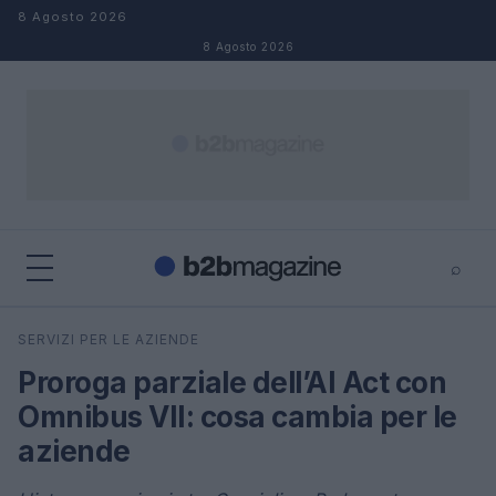
Salta al contenuto
8 Agosto 2026
8 Agosto 2026
⌕
×
⌕
SERVIZI PER LE AZIENDE
Cerca
Proroga parziale dell’AI Act con
Omnibus VII: cosa cambia per le
aziende