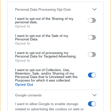
produttività. L’accordo provvisorio sarà ora
Please note that this website/app uses one or more Google
Personal Data Processing Opt Outs
sottoposto a revisione giuridico-linguistica e deve
services and may gather and store information including but
not limited to your visit or usage behaviour. You may click to
I want to opt-out of the Sharing of my
essere formalmente approvato da Consiglio e
personal data.
grant or deny consent to Google and its third-party tags to
Opted In
Parlamento; fino ad allora molte imprese
use your data for below specified purposes in below Google
continueranno a bilanciare prudenza e opportunità
consent section.
I want to opt-out of the Sale of my
Personal Data.
nel loro piano di investimento in
AI
.
Opted In
I want to opt-out of processing my
Personal Data for Targeted Advertising.
Opted In
AUTORE
Beatrice Bonaventura
I want to opt-out of Collection, Use,
Retention, Sale, and/or Sharing of my
Beatrice Bonaventura ricorda la decisione di
Personal Data that Is Unrelated with the
lasciare le passerelle di Firenze dopo un
Purposes for which it was collected.
Opted Out
servizio su sartorie locali; da allora guida
scelte stilistiche pratiche per lettori. In
Google consents
redazione propone palette sobrie e mantiene
un archivio personale di tagli e cartamodelli
I want to allow Google to enable storage
d’epoca.
related to advertising like cookies on web or