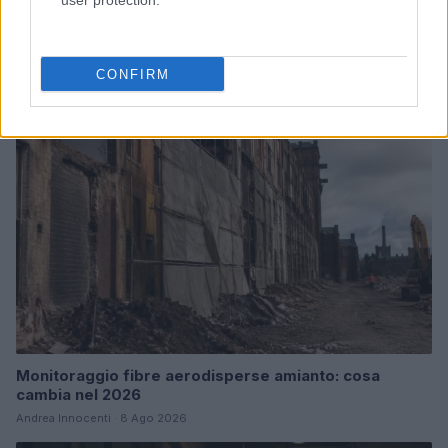
user protection.
Continua a leggere
CONFIRM
SERVIZI PER LE AZIENDE
Monitoraggio fibre aerodisperse amianto: cosa
cambia nel 2026
Andrea Innocenti · 8 Ago 2026