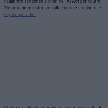
ricalibrare scadenze e oneri dell’
AI Act
per ridurre
l’impatto amministrativo sulle imprese e chiarire le
regole operative
.
Il testo provvisorio interviene su scadenze, obblighi