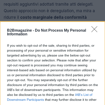
requisiti aggiuntivi adottati tramite atti delegati.
Questo approccio non è deregulation, ma mira a
ridurre il
costo marginale della conformità
quando un’azienda è già soggetta a normative
armonizzate.
B2Bmagazine -
Do Not Process My Personal
Information
Critiche, numeri e prossimi passi
If you wish to opt-out of the sale, sharing to third parties, or
processing of your personal or sensitive information for
Critiche al pacchetto arrivano da organizzazioni per
targeted advertising by us, please use the below opt-out
i diritti digitali (tra cui
EDRi
) e da centri di ricerca
section to confirm your selection. Please note that after your
come il
Jacques Delors Centre
, che temono
opt-out request is processed you may continue seeing
interest-based ads based on personal information utilized by
vantaggi per i grandi operatori esterni e un
us or personal information disclosed to third parties prior to
indebolimento delle tutele. Non manca la lettura
your opt-out. You may separately opt-out of the further
economica: Bruxelles stima un risparmio cumulato
disclosure of your personal information by third parties on the
IAB’s list of downstream participants. This information may
di costi amministrativi fino a 37,5 miliardi di euro
also be disclosed by us to third parties on the
IAB’s List of
entro il
2029
, mentre studi internazionali collegano
Downstream Participants
that may further disclose it to other
il decluttering regolatorio a guadagni di
third parties.