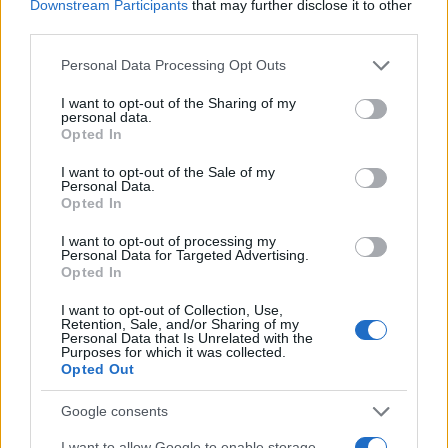
Nata a Sampierdarena, mantiene contatti
Downstream Participants
that may further disclose it to other
diretti con consiglieri comunali e biblioteche
third parties.
civiche.
Please note that this website/app uses one or more Google
Personal Data Processing Opt Outs
services and may gather and store information including but
not limited to your visit or usage behaviour. You may click to
I want to opt-out of the Sharing of my
personal data.
grant or deny consent to Google and its third-party tags to
Opted In
use your data for below specified purposes in below Google
consent section.
I want to opt-out of the Sale of my
Personal Data.
Opted In
I want to opt-out of processing my
Personal Data for Targeted Advertising.
Opted In
I want to opt-out of Collection, Use,
Retention, Sale, and/or Sharing of my
Personal Data that Is Unrelated with the
Purposes for which it was collected.
Opted Out
Google consents
I want to allow Google to enable storage