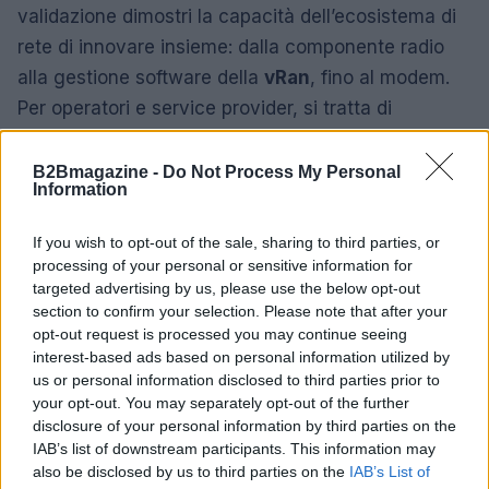
validazione dimostri la capacità dell’ecosistema di
rete di innovare insieme: dalla componente radio
alla gestione software della
vRan
, fino al modem.
Per operatori e service provider, si tratta di
un’opportunità per offrire soluzioni più robuste e
scalabili, mentre utenti e imprese possono
B2Bmagazine -
Do Not Process My Personal
Information
aspettarsi connessioni più stabili e performanti
anche in contesti tradizionalmente critici.
If you wish to opt-out of the sale, sharing to third parties, or
processing of your personal or sensitive information for
targeted advertising by us, please use the below opt-out
section to confirm your selection. Please note that after your
AUTORE
opt-out request is processed you may continue seeing
Roberta Tagliabue
interest-based ads based on personal information utilized by
Roberta Tagliabue ha dormito nella sala
us or personal information disclosed to third parties prior to
d'attesa dell'ospedale San Martino per
your opt-out. You may separately opt-out of the further
seguire una vicenda sanitaria emergente;
disclosure of your personal information by third parties on the
firma reportage e coordina dossier di verifica
IAB’s list of downstream participants. This information may
in redazione come referente per Genova.
also be disclosed by us to third parties on the
IAB’s List of