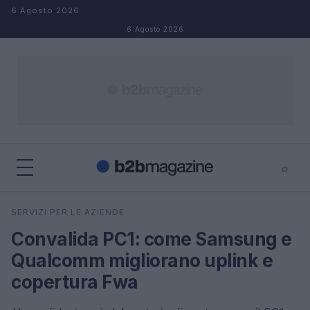
Salta al contenuto
6 Agosto 2026
6 Agosto 2026
⌕
×
⌕
SERVIZI PER LE AZIENDE
Cerca
Convalida PC1: come Samsung e
Qualcomm migliorano uplink e
copertura Fwa