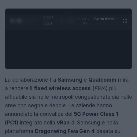
0:28 /
Ad
hub
Media
POWERED
1
/
4
1:20
BY
La collaborazione tra
Samsung
e
Qualcomm
mira
a rendere il
fixed wireless access
(
FWA
) più
affidabile sia nelle metropoli congestionate sia nelle
aree con segnale debole. Le aziende hanno
annunciato la convalida del
5G Power Class 1
(PC1)
integrato nella
vRan
di Samsung e nella
piattaforma
Dragonwing Fwa Gen 4
basata sul