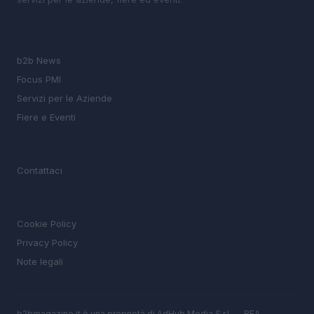
SEZIONI
b2b News
Focus PMI
Servizi per le Aziende
Fiere e Eventi
MAGAZINE
Contattaci
LEGALE
Cookie Policy
Privacy Policy
Note legali
b2bmagazine.it è una proprietà di AdHub Media S.r.l. — REA