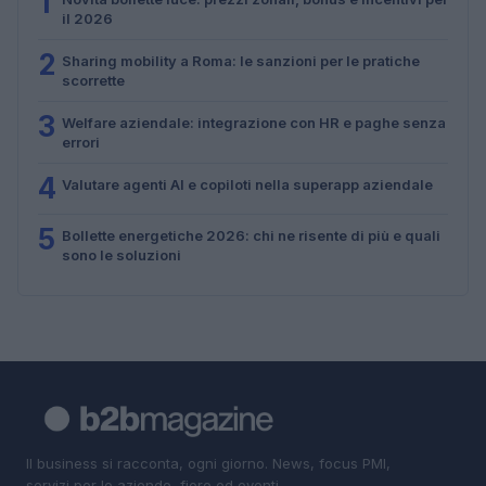
1
il 2026
2
Sharing mobility a Roma: le sanzioni per le pratiche
scorrette
3
Welfare aziendale: integrazione con HR e paghe senza
errori
4
Valutare agenti AI e copiloti nella superapp aziendale
5
Bollette energetiche 2026: chi ne risente di più e quali
sono le soluzioni
Il business si racconta, ogni giorno. News, focus PMI,
servizi per le aziende, fiere ed eventi.