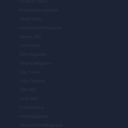
Il Calcio Online
Professione mamma
World Music
Investimenti Magazine
Money 365
Zona Nerd
B2B Magazine
People Magazine
Day Travel
Tutto Gaming
ESG 365
Food Wiki
FuturoDonna
HomeMagazine
SecondHomeMagazine