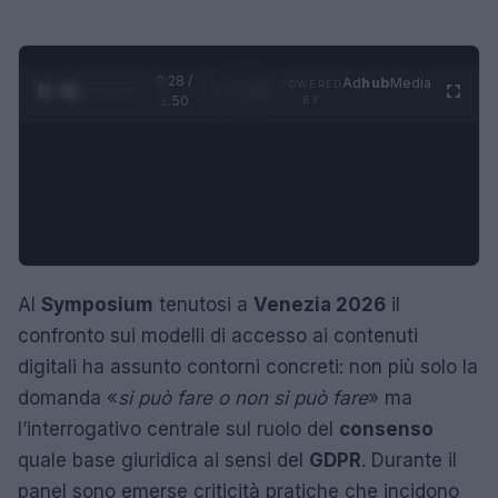
0:29 /
Ad
hub
Media
POWERED
1
/
4
1:50
BY
Al
Symposium
tenutosi a
Venezia 2026
il
confronto sui modelli di accesso ai contenuti
digitali ha assunto contorni concreti: non più solo la
domanda «
si può fare o non si può fare
» ma
l’interrogativo centrale sul ruolo del
consenso
quale base giuridica ai sensi del
GDPR
. Durante il
panel sono emerse criticità pratiche che incidono