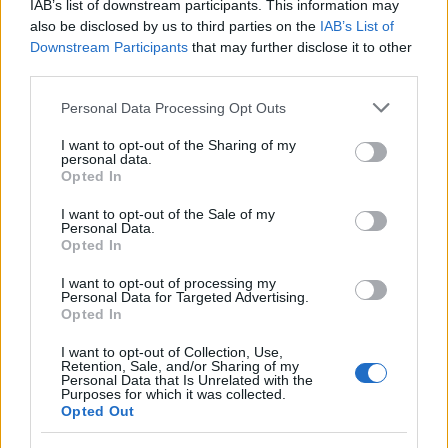
IAB’s list of downstream participants. This information may
ha coperto il piano urbanistico di Firenze,
also be disclosed by us to third parties on the
IAB’s List of
sostenendo una linea editoriale basata
Downstream Participants
that may further disclose it to other
sull'analisi documentale. Vicedirettrice, porta
third parties.
un dettaglio personale riconoscibile: una
mappa manoscritta dei rioni fiorentini nella sua
Please note that this website/app uses one or more Google
Personal Data Processing Opt Outs
agenda.
services and may gather and store information including but
not limited to your visit or usage behaviour. You may click to
I want to opt-out of the Sharing of my
personal data.
grant or deny consent to Google and its third-party tags to
Opted In
use your data for below specified purposes in below Google
consent section.
I want to opt-out of the Sale of my
Personal Data.
Opted In
I want to opt-out of processing my
Personal Data for Targeted Advertising.
Opted In
I want to opt-out of Collection, Use,
Retention, Sale, and/or Sharing of my
Personal Data that Is Unrelated with the
Purposes for which it was collected.
Opted Out