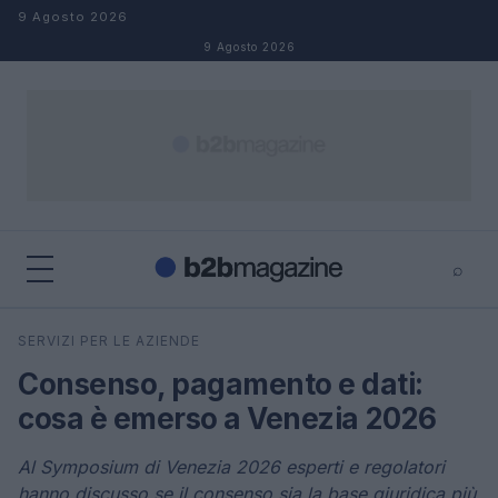
Salta al contenuto
9 Agosto 2026
9 Agosto 2026
⌕
×
⌕
SERVIZI PER LE AZIENDE
Cerca
Consenso, pagamento e dati:
cosa è emerso a Venezia 2026
Al Symposium di Venezia 2026 esperti e regolatori
hanno discusso se il consenso sia la base giuridica più