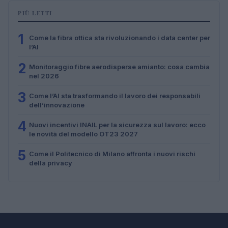
PIÙ LETTI
1
Come la fibra ottica sta rivoluzionando i data center per
l’AI
2
Monitoraggio fibre aerodisperse amianto: cosa cambia
nel 2026
3
Come l’AI sta trasformando il lavoro dei responsabili
dell’innovazione
4
Nuovi incentivi INAIL per la sicurezza sul lavoro: ecco
le novità del modello OT23 2027
5
Come il Politecnico di Milano affronta i nuovi rischi
della privacy