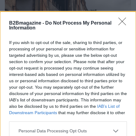
B2Bmagazine -
Do Not Process My Personal
Information
If you wish to opt-out of the sale, sharing to third parties, or
processing of your personal or sensitive information for
targeted advertising by us, please use the below opt-out
section to confirm your selection. Please note that after your
opt-out request is processed you may continue seeing
interest-based ads based on personal information utilized by
Monitoraggio fibre aerodisperse amianto: cosa
us or personal information disclosed to third parties prior to
cambia nel 2026
your opt-out. You may separately opt-out of the further
disclosure of your personal information by third parties on the
Andrea Innocenti · 8 Ago 2026
IAB’s list of downstream participants. This information may
also be disclosed by us to third parties on the
IAB’s List of
SERVIZI PER LE AZIENDE
Downstream Participants
that may further disclose it to other
third parties.
Please note that this website/app uses one or more Google
Personal Data Processing Opt Outs
services and may gather and store information including but