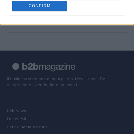
della privacy
CONFIRM
5
Come trasformare l’IA in un vantaggio competitivo per
le aziende
Il business si racconta, ogni giorno. News, focus PMI,
servizi per le aziende, fiere ed eventi.
SEZIONI
b2b News
Focus PMI
Servizi per le Aziende