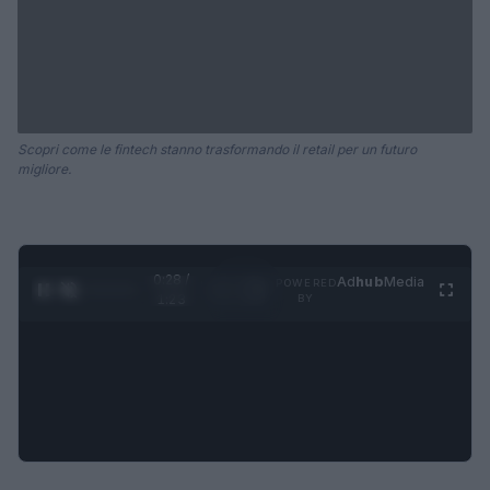
Scopri come le fintech stanno trasformando il retail per un futuro
migliore.
0:28 /
Ad
hub
Media
POWERED
1
/
4
1:23
BY