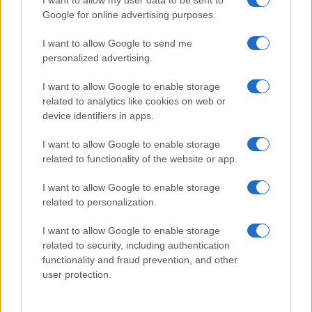
Google for online advertising purposes.
I want to allow Google to send me
personalized advertising.
Nuovi incentivi INAIL per la sicurezza sul lavoro: ecco
le novità del modello OT23 2027
I want to allow Google to enable storage
related to analytics like cookies on web or
Susanna Riva · 8 Ago 2026
device identifiers in apps.
I want to allow Google to enable storage
PIÙ LETTI
related to functionality of the website or app.
I want to allow Google to enable storage
1
Monitoraggio fibre aerodisperse amianto: cosa cambia
related to personalization.
nel 2026
2
Come l’AI sta trasformando il lavoro dei responsabili
I want to allow Google to enable storage
dell’innovazione
related to security, including authentication
functionality and fraud prevention, and other
3
Nuovi incentivi INAIL per la sicurezza sul lavoro: ecco
user protection.
le novità del modello OT23 2027
4
Come il Politecnico di Milano affronta i nuovi rischi