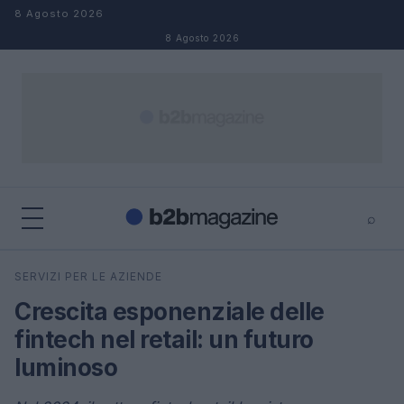
Salta al contenuto
8 Agosto 2026
8 Agosto 2026
⌕
×
⌕
SERVIZI PER LE AZIENDE
Cerca
Crescita esponenziale delle
fintech nel retail: un futuro
luminoso