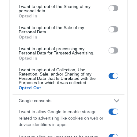
not limited to your visit or usage behaviour. You may click to
I want to opt-out of the Sharing of my
personal data.
grant or deny consent to Google and its third-party tags to
Opted In
use your data for below specified purposes in below Google
consent section.
I want to opt-out of the Sale of my
Personal Data.
Opted In
I want to opt-out of processing my
Personal Data for Targeted Advertising.
Come l’AI sta trasformando il lavoro dei responsabili
Opted In
dell’innovazione
I want to opt-out of Collection, Use,
Andrea Innocenti · 8 Ago 2026
Retention, Sale, and/or Sharing of my
Personal Data that Is Unrelated with the
Purposes for which it was collected.
SERVIZI PER LE AZIENDE
Opted Out
Google consents
I want to allow Google to enable storage
related to advertising like cookies on web or
device identifiers in apps.
I want to allow my user data to be sent to