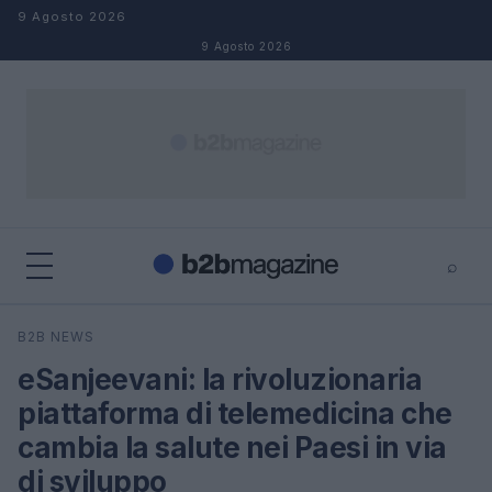
Salta al contenuto
9 Agosto 2026
9 Agosto 2026
⌕
×
⌕
B2B NEWS
Cerca
eSanjeevani: la rivoluzionaria
piattaforma di telemedicina che
cambia la salute nei Paesi in via
di sviluppo