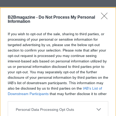
B2Bmagazine -
Do Not Process My Personal
Information
AUTORE
Linda Pellegrini
If you wish to opt-out of the sale, sharing to third parties, or
processing of your personal or sensitive information for
Linda Pellegrini ha raccontato da Genova il
targeted advertising by us, please use the below opt-out
processo di riconversione dell'ex area
section to confirm your selection. Please note that after your
portuale entrando in Comune per un'intervista
opt-out request is processed you may continue seeing
decisiva; è caporedattore con responsabilità
interest-based ads based on personal information utilized by
sulle rubriche storiche e propone in
us or personal information disclosed to third parties prior to
redazione inchieste su memoria locale.
your opt-out. You may separately opt-out of the further
Laureata all'Università di Genova, conserva
disclosure of your personal information by third parties on the
un archivio di fotografie d'epoca della città.
IAB’s list of downstream participants. This information may
also be disclosed by us to third parties on the
IAB’s List of
Downstream Participants
that may further disclose it to other
third parties.
Please note that this website/app uses one or more Google
Personal Data Processing Opt Outs
services and may gather and store information including but