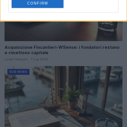
CONFIRM
Acquisizione Fincantieri-WSense: i fondatori restano
e rimettono capitale
Linda Pellegrini · 7 Lug 2026
B2B NEWS