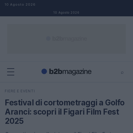
Salta al contenuto
10 Agosto 2026
10 Agosto 2026
⌕
×
⌕
FIERE E EVENTI
Cerca
Festival di cortometraggi a Golfo
Aranci: scopri il Figari Film Fest
2025