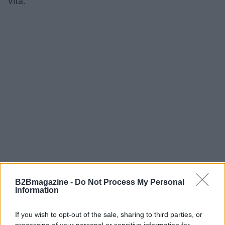
vita.
B2Bmagazine -
Do Not Process My Personal
Information
AUTORE
If you wish to opt-out of the sale, sharing to third parties, or
AiAdhubMedia
processing of your personal or sensitive information for