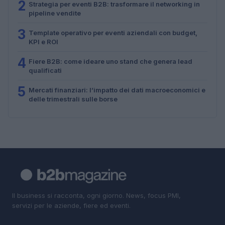
2
Strategia per eventi B2B: trasformare il networking in
pipeline vendite
3
Template operativo per eventi aziendali con budget,
KPI e ROI
4
Fiere B2B: come ideare uno stand che genera lead
qualificati
5
Mercati finanziari: l’impatto dei dati macroeconomici e
delle trimestrali sulle borse
Il business si racconta, ogni giorno. News, focus PMI,
servizi per le aziende, fiere ed eventi.