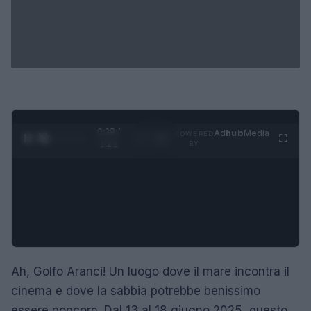
0:29 /
Ad
hub
Media
POWERED
1
/
4
1:21
BY
Ah, Golfo Aranci! Un luogo dove il mare incontra il
cinema e dove la sabbia potrebbe benissimo
essere popcorn. Dal 13 al 18 giugno 2025, questo