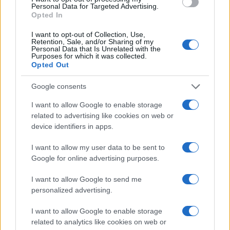
Personal Data for Targeted Advertising.
Opted In
Continua a leggere
I want to opt-out of Collection, Use,
Retention, Sale, and/or Sharing of my
Personal Data that Is Unrelated with the
Purposes for which it was collected.
FIERE E EVENTI
Opted Out
Google consents
I want to allow Google to enable storage
related to advertising like cookies on web or
device identifiers in apps.
I want to allow my user data to be sent to
Google for online advertising purposes.
I want to allow Google to send me
personalized advertising.
Gates Foundation finanzia progetti AI per la
pianificazione familiare in Africa
I want to allow Google to enable storage
related to analytics like cookies on web or
Susanna Riva · 10 Ago 2026