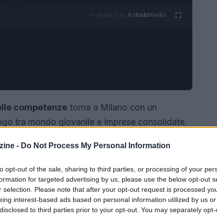
Ad
hub
Media
POWERED BY
lle competenze
torna a Milano con un
ogo tra mondo giovanile e imprese consolidate.
r
, riunisce pratiche, studi e strumenti operativi
ine -
Do Not Process My Personal Information
sarie per una transizione sostenibile e inclusiva.
to opt-out of the sale, sharing to third parties, or processing of your per
formation for targeted advertising by us, please use the below opt-out s
r selection. Please note that after your opt-out request is processed y
eing interest-based ads based on personal information utilized by us or
disclosed to third parties prior to your opt-out. You may separately opt-