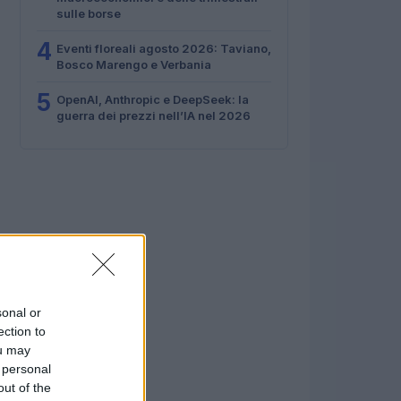
sulle borse
4
Eventi floreali agosto 2026: Taviano,
Bosco Marengo e Verbania
5
OpenAI, Anthropic e DeepSeek: la
guerra dei prezzi nell’IA nel 2026
sonal or
ection to
ou may
 personal
out of the