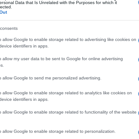
mprese
ersonal Data that Is Unrelated with the Purposes for which it
lected.
Out
nte operativo
fra chi sta entrando nel mondo
pa prodotti e servizi. Attraverso tavole rotonde,
consents
mette in luce come le nuove generazioni possano
o allow Google to enable storage related to advertising like cookies on
tre le imprese offrono contesti dove
evice identifiers in apps.
. Questo approccio mira a ridurre il divario tra
o allow my user data to be sent to Google for online advertising
onale, promuovendo un modello di
s.
 ai bisogni reali del mercato.
to allow Google to send me personalized advertising.
successo
o allow Google to enable storage related to analytics like cookies on
evice identifiers in apps.
i concreti che mostrano come la
economia
u scala aziendale: start-up che recuperano
o allow Google to enable storage related to functionality of the website
i produttivi e centri di ricerca che traducono i
ste testimonianze offrono esempi pratici di come
o allow Google to enable storage related to personalization.
ssano combinarsi per generare valore economico