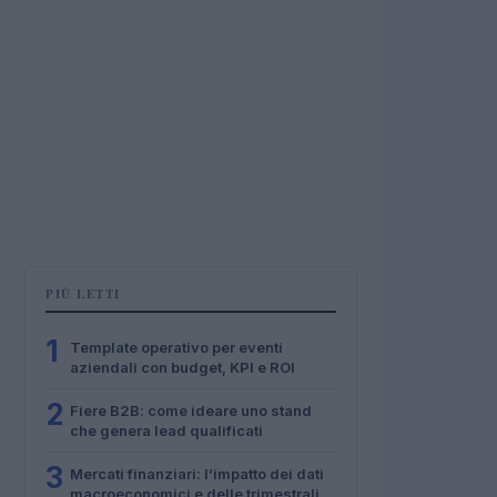
PIÙ LETTI
1
Template operativo per eventi
aziendali con budget, KPI e ROI
2
Fiere B2B: come ideare uno stand
che genera lead qualificati
3
Mercati finanziari: l’impatto dei dati
macroeconomici e delle trimestrali