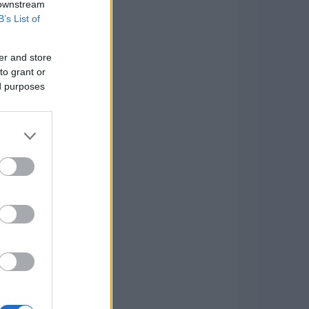
 downstream
B’s List of
er and store
to grant or
ed purposes