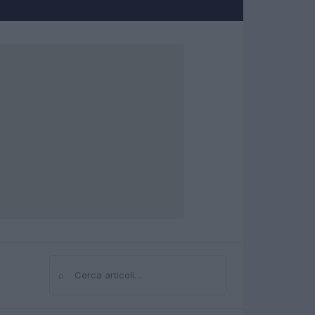
⌕
Cerca