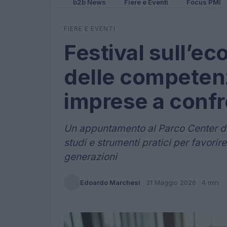
b2b News
Fiere e Eventi
Focus PMI
FIERE E EVENTI
Festival sull’ec
delle competenz
imprese a conf
Un appuntamento al Parco Center di
studi e strumenti pratici per favorir
generazioni
Edoardo Marchesi
·
31 Maggio 2026
· 4 min