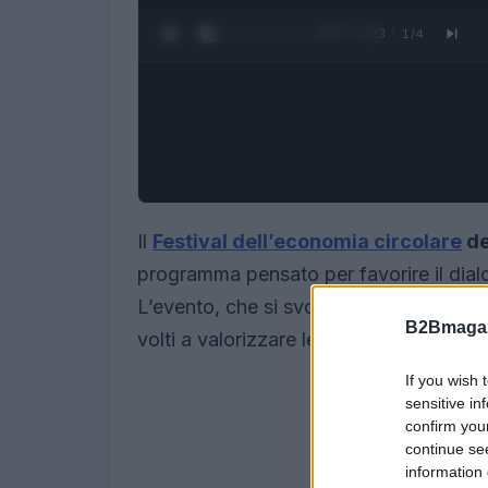
0:28 / 1:23
1
/
4
Il
Festival dell’economia circolare
de
programma pensato per favorire il dial
L’evento, che si svolge al
Parco Cente
B2Bmagaz
volti a valorizzare le competenze neces
If you wish 
sensitive in
confirm you
continue se
information 