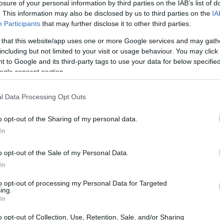
losure of your personal information by third parties on the IAB’s list of
. This information may also be disclosed by us to third parties on the
IA
Participants
that may further disclose it to other third parties.
 that this website/app uses one or more Google services and may gath
including but not limited to your visit or usage behaviour. You may click 
 to Google and its third-party tags to use your data for below specifi
ogle consent section.
l Data Processing Opt Outs
o opt-out of the Sharing of my personal data.
In
o di incontro e di confronto dove storie di
o opt-out of the Sale of my Personal Data.
tati di ricerca vengono presentati con un focus
In
ilità reali di lavoro e innovazione. Il festival è
to opt-out of processing my Personal Data for Targeted
ieme, pensato per entrambe le parti coinvolte.
ing.
In
o opt-out of Collection, Use, Retention, Sale, and/or Sharing