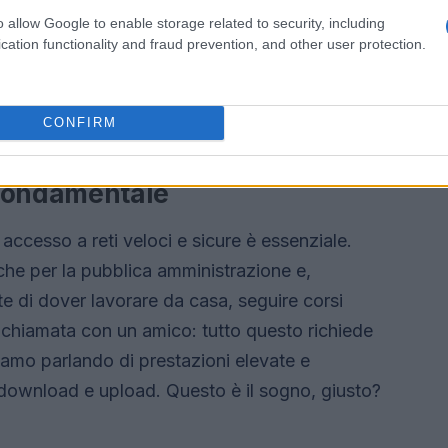
ertura a più di
28 milioni di unità immobiliari
.
o allow Google to enable storage related to security, including
muni che utilizzano la tecnologia Ftth (Fiber To
cation functionality and fraud prevention, and other user protection.
nce con la maggiore copertura Ftth? Trieste,
perano il 60%! Chi di voi vive in queste città?
CONFIRM
 fondamentale
accesso a reti veloci e sicure è essenziale.
he per la pubblica amministrazione e,
te di dover lavorare da casa, seguire corsi
ochiamata con un amico: tutto questo richiede
tiamo parlando di prestazioni elevate e
n download e upload. Questo è il sogno, giusto?