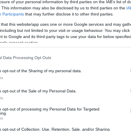
losure of your personal information by third parties on the IAB’s list of
 di super interessante: la rete FiberCop e la sua
. This information may also be disclosed by us to third parties on the
IA
 dell’Italia. Sì, lo so, potrebbe sembrare un
Participants
that may further disclose it to other third parties.
 sono davvero impressionanti e ci mostrano
 that this website/app uses one or more Google services and may gath
one nella nostra vita quotidiana. Pronte?
including but not limited to your visit or usage behaviour. You may click 
 to Google and its third-party tags to use your data for below specifi
ogle consent section.
l Data Processing Opt Outs
o opt-out of the Sharing of my personal data.
In
o opt-out of the Sale of my Personal Data.
In
to opt-out of processing my Personal Data for Targeted
ing.
In
o opt-out of Collection, Use, Retention, Sale, and/or Sharing