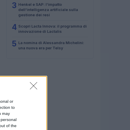
3
Henkel e SAP: l’impatto
dell’intelligenza artificiale sulla
gestione dei resi
4
Scopri Lacta Innova: il programma di
innovazione di Lactalis
5
La nomina di Alessandra Michelini:
una nuova era per Telsy
sonal or
ection to
ou may
 personal
out of the