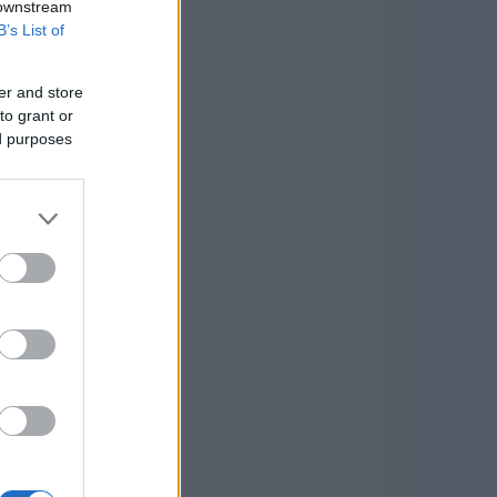
 downstream
B’s List of
er and store
to grant or
ed purposes