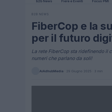
b2b News
Fiere e Eventi
Focus PMI
B2B NEWS
FiberCop e la su
per il futuro dig
La rete FiberCop sta ridefinendo il co
numeri che parlano da soli!
AiAdhubMedia
·
29 Giugno 2025
· 3 min