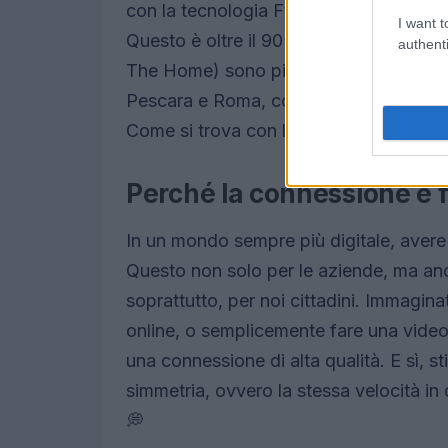
con la tecnologia Fttx, garantendo cop
I want t
Questo è oltre il 90% del totale, e i co
authenti
The Home) sono più di 2.500. Le provi
Pescara e Roma, con percentuali che su
Come si trova con la connessione? 💬
Perché la connessione è
In un mondo sempre più digitale, avere 
Questo non solo per le aziende, ma anc
soprattutto, per noi cittadini. Immagina
online, o semplicemente fare una vide
una connessione di alta qualità. E sì, s
simmetria, ovvero la stessa velocità i
💭