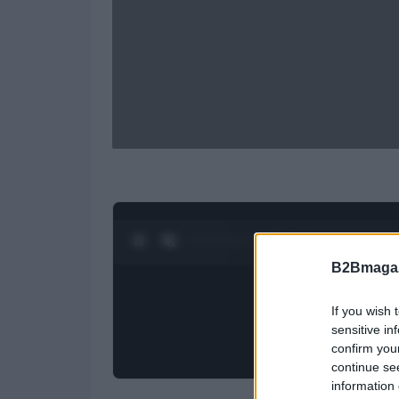
0:28 / 1:23
1
/
4
B2Bmagaz
If you wish 
sensitive in
confirm you
continue se
information 