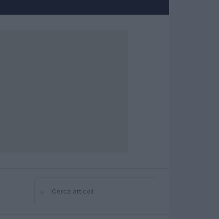
⌕
Cerca