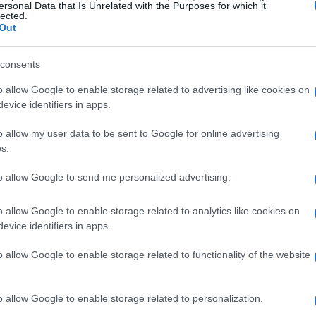
ersonal Data that Is Unrelated with the Purposes for which it
lected.
Out
consents
la chiaro
o allow Google to enable storage related to advertising like cookies on
evice identifiers in apps.
messo in piedi una rete di ben
26 milioni di
o allow my user data to be sent to Google for online advertising
e 10.500 centrali e 160.000 armadi ripartilinea,
s.
he copre praticamente ogni angolo del nostro
to allow Google to send me personalized advertising.
e Strategic Governance di FiberCop, afferma che
 visita numerico”. E ha ragione! I dati non
o allow Google to enable storage related to analytics like cookies on
ettività e sta aiutando l’Italia a raggiungere gli
evice identifiers in apps.
Chi altri è super curioso di sapere come questi
o allow Google to enable storage related to functionality of the website
giorni? 👀
o allow Google to enable storage related to personalization.
a che FiberCop ha raggiunto circa
6.000 comuni