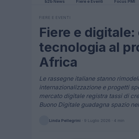
b2b News
Fiere e Eventi
Focus PMI
FIERE E EVENTI
Fiere e digitale:
tecnologia al p
Africa
Le rassegne italiane stanno rimodella
internazionalizzazione e progetti spec
mercato digitale registra tassi di cr
Buono Digitale guadagna spazio nel d
Linda Pellegrini
·
9 Luglio 2026
· 4 min