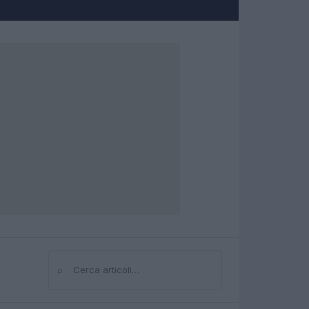
⌕
Cerca