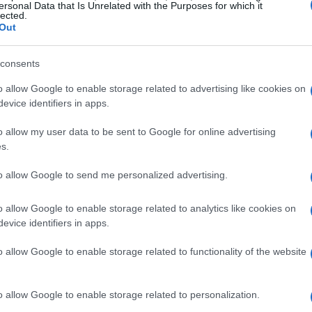
ersonal Data that Is Unrelated with the Purposes for which it
ivo di quartieri fieristici e organizzatori mette
lected.
Out
tori hanno allocato risorse su almeno due ambiti
la lista c’è la
digitalizzazione
indicata dal 63%
consents
 dell’anno precedente, a testimonianza di una
o allow Google to enable storage related to advertising like cookies on
e per la gestione degli
eventi
, piattaforme di
evice identifiers in apps.
 dati. Seguono lo sviluppo di nuovi prodotti
o allow my user data to be sent to Google for online advertising
ternazionalizzazione
degli eventi, con
s.
ati dal 46% degli operatori. Sul fronte della
to allow Google to send me personalized advertising.
to in iniziative di
sostenibilità ambientale
iorare l’
accessibilità
degli spazi espositivi.
o allow Google to enable storage related to analytics like cookies on
evice identifiers in apps.
ca
o allow Google to enable storage related to functionality of the website
reta questi dati come la conferma di un percorso
 la competitività internazionale delle
o allow Google to enable storage related to personalization.
to si inserisce l’attenzione verso l’Africa, vista