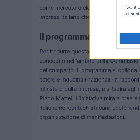
come mercato a elevato potenziale per la
I want t
authenti
imprese italiane che cercano nuovi sboc
Il programma «Aefi for Afr
Per tradurre questa attenzione in azione
concepito nell’ambito della Commission
del comparto. Il programma si colloca i
estere e industriali nazionali, in raccord
ministero delle Imprese, e si ispira agli
Piano Mattei. L’iniziativa mira a creare
italiana nei contesti africani, sostenen
organizzazione di manifestazioni.