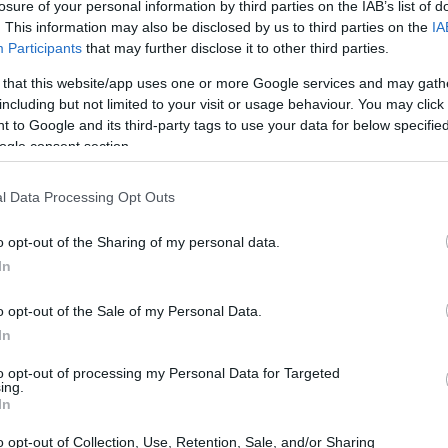
losure of your personal information by third parties on the IAB’s list of
. This information may also be disclosed by us to third parties on the
IA
Participants
that may further disclose it to other third parties.
 that this website/app uses one or more Google services and may gath
including but not limited to your visit or usage behaviour. You may click 
 to Google and its third-party tags to use your data for below specifi
ogle consent section.
l Data Processing Opt Outs
o opt-out of the Sharing of my personal data.
In
o opt-out of the Sale of my Personal Data.
In
to opt-out of processing my Personal Data for Targeted
ing.
In
meri e priorità degli operatori
o opt-out of Collection, Use, Retention, Sale, and/or Sharing