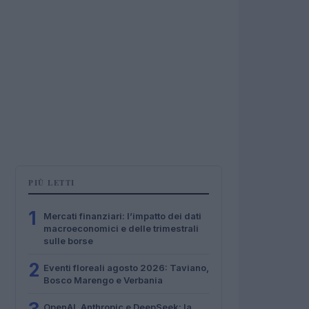
PIÙ LETTI
1
Mercati finanziari: l’impatto dei dati
macroeconomici e delle trimestrali
sulle borse
2
Eventi floreali agosto 2026: Taviano,
Bosco Marengo e Verbania
OpenAI, Anthropic e DeepSeek: la