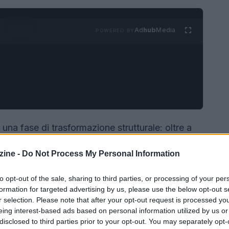
Ad
hub
Media
POWERED BY
 una fase di trasformazione strutturale: oltre a
 dopo lo stop pandemico, il settore concentra
ine -
Do Not Process My Personal Information
t e internazionalizzazione. A questo si affianca
rcato digitale
cresce molto più del PIL, spinto
to opt-out of the sale, sharing to third parties, or processing of your per
genza artificiale
mentre emergono proposte di
formation for targeted advertising by us, please use the below opt-out s
r selection. Please note that after your opt-out request is processed y
enere le micro e piccole imprese nella
eing interest-based ads based on personal information utilized by us or
disclosed to third parties prior to your opt-out. You may separately opt-