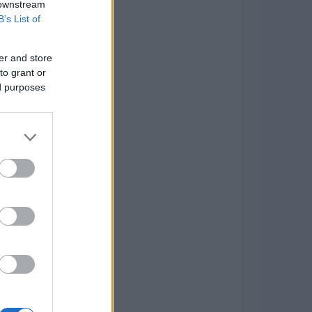
 downstream
B’s List of
er and store
to grant or
ed purposes