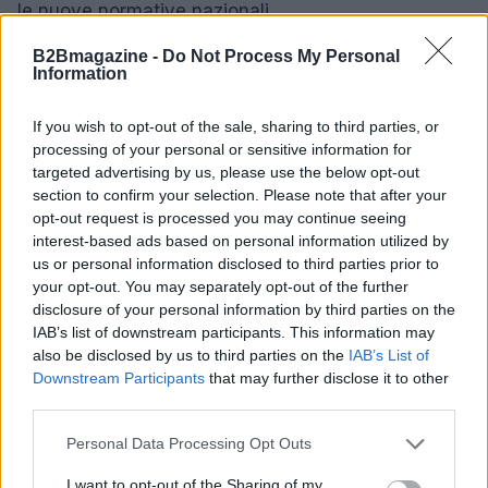
le nuove normative nazionali.
B2Bmagazine -
Do Not Process My Personal
Information
AUTORE
Bianca Marchesi
If you wish to opt-out of the sale, sharing to third parties, or
processing of your personal or sensitive information for
Bianca Marchesi ha pubblicato un’inchiesta
targeted advertising by us, please use the below opt-out
dopo aver convinto l'ufficio comunale di
section to confirm your selection. Please note that after your
Genova a rilasciare verbali, sostenendo una
opt-out request is processed you may continue seeing
posizione editoriale provocatoria sulle
interest-based ads based on personal information utilized by
politiche urbane. Editorialista urbana,
us or personal information disclosed to third parties prior to
conserva un archivio fotografico delle piazze
your opt-out. You may separately opt-out of the further
genovesi come quaderno personale.
disclosure of your personal information by third parties on the
IAB’s list of downstream participants. This information may
also be disclosed by us to third parties on the
IAB’s List of
Downstream Participants
that may further disclose it to other
third parties.
Please note that this website/app uses one or more Google
Personal Data Processing Opt Outs
services and may gather and store information including but
not limited to your visit or usage behaviour. You may click to
I want to opt-out of the Sharing of my