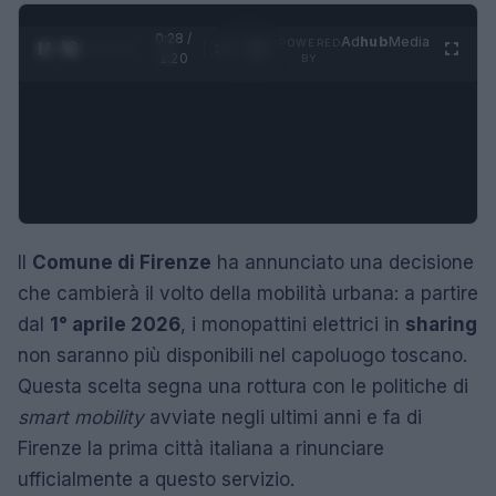
0:29 /
Ad
hub
Media
POWERED
1
/
4
1:20
BY
Il
Comune di Firenze
ha annunciato una decisione
che cambierà il volto della mobilità urbana: a partire
dal
1° aprile 2026
, i monopattini elettrici in
sharing
non saranno più disponibili nel capoluogo toscano.
Questa scelta segna una rottura con le politiche di
smart mobility
avviate negli ultimi anni e fa di
Firenze la prima città italiana a rinunciare
ufficialmente a questo servizio.