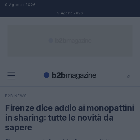
Salta al contenuto
9 Agosto 2026
9 Agosto 2026
⌕
×
⌕
B2B NEWS
Cerca
Firenze dice addio ai monopattini
in sharing: tutte le novità da
sapere