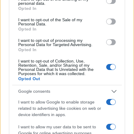
personal data.
grant or deny consent to Google and its third-party tags to
Opted In
use your data for below specified purposes in below Google
consent section.
I want to opt-out of the Sale of my
Personal Data.
Opted In
I want to opt-out of processing my
Personal Data for Targeted Advertising.
Opted In
I want to opt-out of Collection, Use,
Retention, Sale, and/or Sharing of my
Personal Data that Is Unrelated with the
Purposes for which it was collected.
Opted Out
Google consents
Continua a leggere
I want to allow Google to enable storage
related to advertising like cookies on web or
device identifiers in apps.
B2B NEWS
I want to allow my user data to be sent to
Google for online advertising purposes.