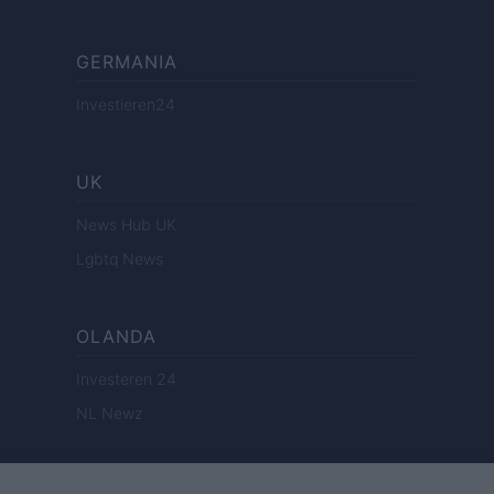
GERMANIA
Investieren24
UK
News Hub UK
Lgbtq News
OLANDA
Investeren 24
NL Newz