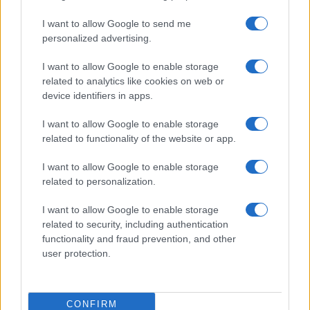
I want to allow Google to send me
personalized advertising.
I want to allow Google to enable storage
related to analytics like cookies on web or
device identifiers in apps.
I want to allow Google to enable storage
related to functionality of the website or app.
Come il Politecnico di Milano affronta i nuovi rischi
della privacy
I want to allow Google to enable storage
Susanna Riva · 7 Ago 2026
related to personalization.
SERVIZI PER LE AZIENDE
I want to allow Google to enable storage
related to security, including authentication
functionality and fraud prevention, and other
user protection.
CONFIRM