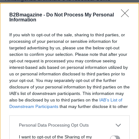
possiamo sfruttare queste innovazioni per garantire
B2Bmagazine -
Do Not Process My Personal
un miglioramento della qualità della vita?
Information
È tempo di pensare a un nuovo modello
If you wish to opt-out of the sale, sharing to third parties, or
economico, meno consumista e più solidale. La
processing of your personal or sensitive information for
sfida è aperta.
targeted advertising by us, please use the below opt-out
section to confirm your selection. Please note that after your
opt-out request is processed you may continue seeing
interest-based ads based on personal information utilized by
us or personal information disclosed to third parties prior to
AUTORE
AiAdhubMedia
your opt-out. You may separately opt-out of the further
disclosure of your personal information by third parties on the
IAB’s list of downstream participants. This information may
also be disclosed by us to third parties on the
IAB’s List of
Downstream Participants
that may further disclose it to other
third parties.
Please note that this website/app uses one or more Google
Personal Data Processing Opt Outs
services and may gather and store information including but
not limited to your visit or usage behaviour. You may click to
I want to opt-out of the Sharing of my