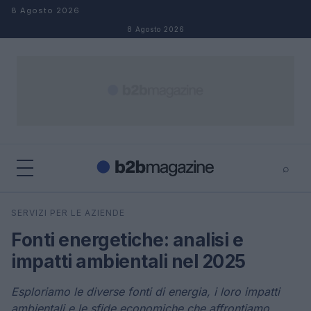
Salta al contenuto
8 Agosto 2026
8 Agosto 2026
⌕
×
⌕
SERVIZI PER LE AZIENDE
Cerca
Fonti energetiche: analisi e
impatti ambientali nel 2025
Esploriamo le diverse fonti di energia, i loro impatti
ambientali e le sfide economiche che affrontiamo.