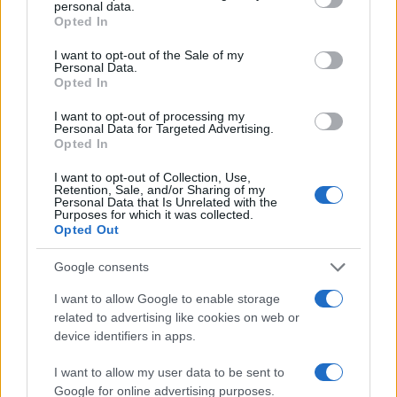
personal data.
grant or deny consent to Google and its third-party tags to
Opted In
use your data for below specified purposes in below Google
consent section.
I want to opt-out of the Sale of my
Personal Data.
Opted In
I want to opt-out of processing my
Personal Data for Targeted Advertising.
Opted In
I want to opt-out of Collection, Use,
Retention, Sale, and/or Sharing of my
Personal Data that Is Unrelated with the
Purposes for which it was collected.
Opted Out
Google consents
Continua a leggere
I want to allow Google to enable storage
related to advertising like cookies on web or
device identifiers in apps.
SERVIZI PER LE AZIENDE
I want to allow my user data to be sent to
Google for online advertising purposes.