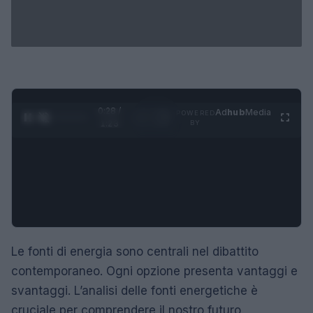
0:28 /
Ad
hub
Media
POWERED
1
/
4
1:23
BY
Le fonti di energia sono centrali nel dibattito
contemporaneo. Ogni opzione presenta vantaggi e
svantaggi. L’analisi delle fonti energetiche è
cruciale per comprendere il nostro futuro