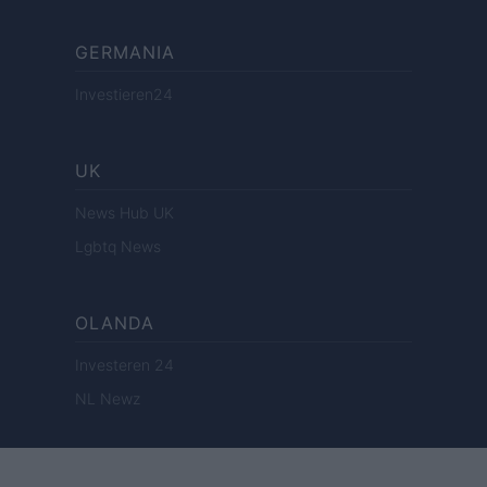
GERMANIA
Investieren24
UK
News Hub UK
Lgbtq News
OLANDA
Investeren 24
NL Newz