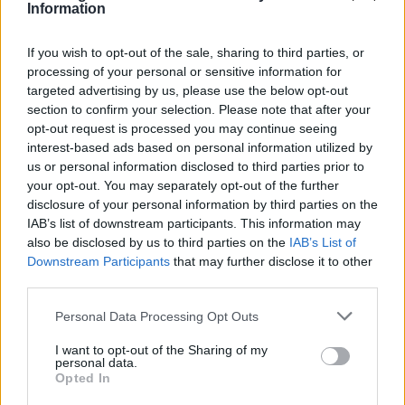
Information
specifico, è plausibile che servizi che parlano in
italiano siano stati addestrati su registrazioni locali,
If you wish to opt-out of the sale, sharing to third parties, or
aprendo la strada a iniziative simili anche davanti ai
processing of your personal or sensitive information for
giudici europei.
targeted advertising by us, please use the below opt-out
section to confirm your selection. Please note that after your
opt-out request is processed you may continue seeing
Al momento è presentata una sola versione della
interest-based ads based on personal information utilized by
vicenda, quella dei ricorrenti; le società citate
us or personal information disclosed to third parties prior to
dovranno rispondere alle accuse. Anche se non è
your opt-out. You may separately opt-out of the further
disclosure of your personal information by third parties on the
possibile prevedere l’esito, la combinazione di
IAB’s list of downstream participants. This information may
profili tecnici, norme biometriche e potenziali danni
also be disclosed by us to third parties on the
IAB’s List of
di mercato rende questa controversia un caso di
Downstream Participants
that may further disclose it to other
third parties.
grande interesse per chi si occupa di
IA
, diritti
digitali e regolamentazione dei dati.
Please note that this website/app uses one or more Google
Personal Data Processing Opt Outs
services and may gather and store information including but
not limited to your visit or usage behaviour. You may click to
I want to opt-out of the Sharing of my
personal data.
grant or deny consent to Google and its third-party tags to
Opted In
AUTORE
use your data for below specified purposes in below Google