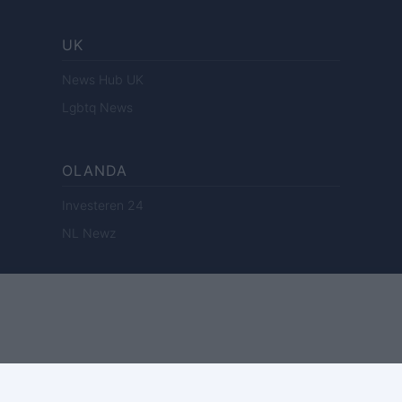
UK
News Hub UK
Lgbtq News
OLANDA
Investeren 24
NL Newz