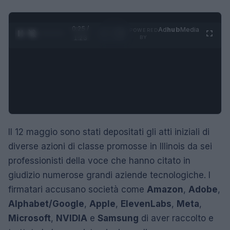
0:26 /
Ad
hub
Media
POWERED
1
/
4
1:23
BY
Il 12 maggio sono stati depositati gli atti iniziali di
diverse azioni di classe promosse in Illinois da sei
professionisti della voce che hanno citato in
giudizio numerose grandi aziende tecnologiche. I
firmatari accusano società come
Amazon
,
Adobe
,
Alphabet/Google
,
Apple
,
ElevenLabs
,
Meta
,
Microsoft
,
NVIDIA
e
Samsung
di aver raccolto e