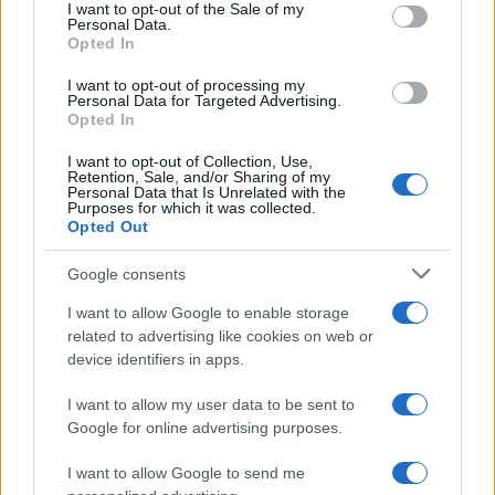
Francesca Spadaro
consent section.
I want to opt-out of the Sale of my
Personal Data.
Francesca Spadaro ha ricostruito una catena
Opted In
di investimenti veronese partendo dai bilanci
depositati alla Camera di Commercio; è
I want to opt-out of processing my
Personal Data for Targeted Advertising.
analista finanziaria che coordina dossier su
Opted In
PMI e mercati. Laureata in economia,
collabora con camerali locali e cura
I want to opt-out of Collection, Use,
newsletter economiche territoriali.
Retention, Sale, and/or Sharing of my
Personal Data that Is Unrelated with the
Purposes for which it was collected.
Opted Out
Google consents
I want to allow Google to enable storage
related to advertising like cookies on web or
device identifiers in apps.
I want to allow my user data to be sent to
Google for online advertising purposes.
I want to allow Google to send me