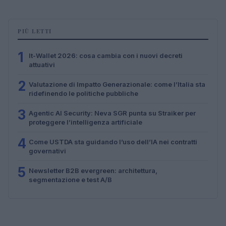
PIÙ LETTI
1
It-Wallet 2026: cosa cambia con i nuovi decreti
attuativi
2
Valutazione di Impatto Generazionale: come l’Italia sta
ridefinendo le politiche pubbliche
3
Agentic AI Security: Neva SGR punta su Straiker per
proteggere l’intelligenza artificiale
4
Come USTDA sta guidando l’uso dell’IA nei contratti
governativi
5
Newsletter B2B evergreen: architettura,
segmentazione e test A/B