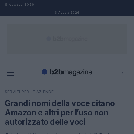
Salta al contenuto
6 Agosto 2026
6 Agosto 2026
⌕
×
⌕
SERVIZI PER LE AZIENDE
Cerca
Grandi nomi della voce citano
Amazon e altri per l’uso non
autorizzato delle voci