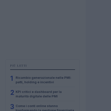
PIÙ LETTI
1
Ricambio generazionale nelle PMI:
patti, holding e incentivi
2
KPI critici e dashboard per la
maturità digitale delle PMI
3
Come i conti online stanno
trasformando la gestione finanziaria