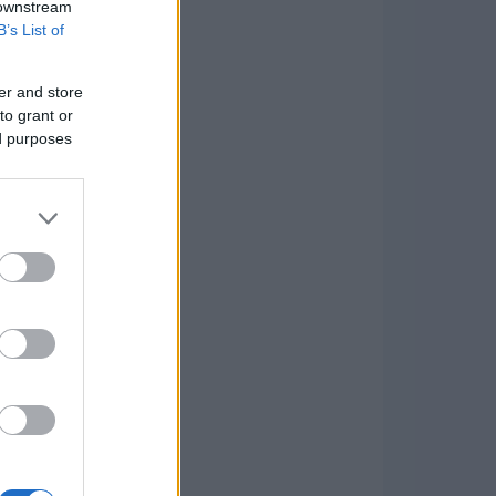
 downstream
B’s List of
er and store
to grant or
ed purposes