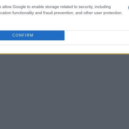
dell’ente, verificare il residuo del regime
de
o allow Google to enable storage related to security, including
 predisporre un
dossier di impatto sociale
.
cation functionality and fraud prevention, and other user protection.
i misurabili e una logica finanziaria
lutazioni tecniche dei bandi nazionali.
CONFIRM