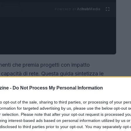
Ad
hub
Media
POWERED BY
menti che premia progetti con impatto
capacità di rete. Questa guida sintetizza le
ive sociali
e
imprese sociali
indicandone i
ine -
Do Not Process My Personal Information
operativi su cui un consulente o un commercialista
 una pratica.
to opt-out of the sale, sharing to third parties, or processing of your per
formation for targeted advertising by us, please use the below opt-out s
r selection. Please note that after your opt-out request is processed y
eing interest-based ads based on personal information utilized by us or
disclosed to third parties prior to your opt-out. You may separately opt-