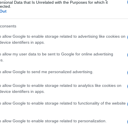
ersonal Data that Is Unrelated with the Purposes for which it
lected.
 strumenti nazionali per
Out
consents
a il programma
Italia Economia Sociale
o allow Google to enable storage related to advertising like cookies on
di facilitare l’accesso al capitale per
imprese
evice identifiers in apps.
svolgono attività d’impresa. La misura combina
o allow my user data to be sent to Google for online advertising
amenti agevolati
e viene gestita con il
s.
signate. Per i consulenti il nodo centrale è la
to allow Google to send me personalized advertising.
massimali di agevolazione: statuto adeguato,
ione contabile coerente sono prerequisiti non
o allow Google to enable storage related to analytics like cookies on
evice identifiers in apps.
o allow Google to enable storage related to functionality of the website
ento
da è consigliabile eseguire una
mappatura
o allow Google to enable storage related to personalization.