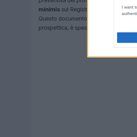
preventiva
del profilo giuridico-fiscale 
I want t
minimis
sul Registro Nazionale Aiuti e
authenti
Questo documento, che include indicator
prospettica, è spesso decisivo nelle va