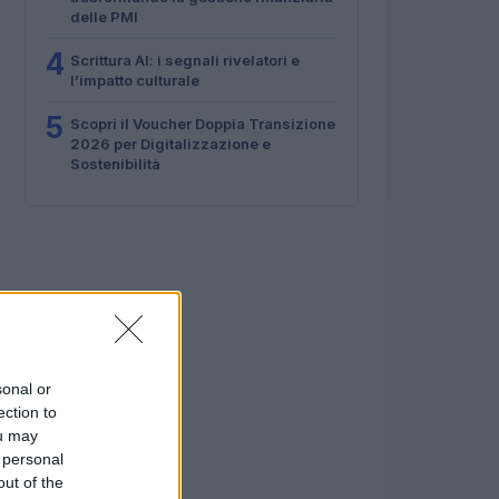
delle PMI
4
Scrittura AI: i segnali rivelatori e
l’impatto culturale
5
Scopri il Voucher Doppia Transizione
2026 per Digitalizzazione e
Sostenibilità
sonal or
ection to
ou may
 personal
out of the