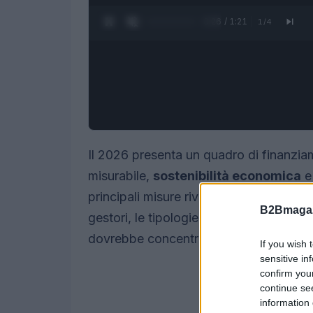
0:27 / 1:21
1
/
4
Il 2026 presenta un quadro di finanzia
misurabile,
sostenibilità economica
e 
principali misure rivolte a
ETS
cooperat
B2Bmagaz
gestori, le tipologie di aiuto e i punti 
dovrebbe concentrarsi prima di avviare
If you wish 
sensitive in
confirm you
continue se
information 