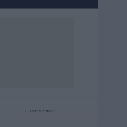
⌕
Cerca