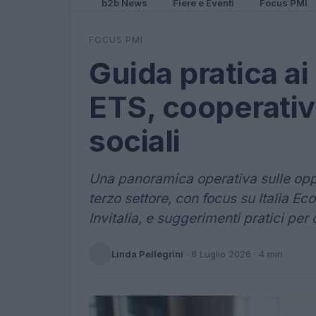
b2b News
Fiere e Eventi
Focus PMI
FOCUS PMI
Guida pratica a
ETS, cooperativ
sociali
Una panoramica operativa sulle oppo
terzo settore, con focus su Italia E
Invitalia, e suggerimenti pratici per
Linda Pellegrini
·
8 Luglio 2026
· 4 min