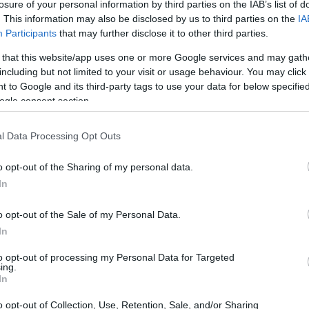
losure of your personal information by third parties on the IAB’s list of
. This information may also be disclosed by us to third parties on the
IA
Participants
that may further disclose it to other third parties.
 that this website/app uses one or more Google services and may gath
including but not limited to your visit or usage behaviour. You may click 
 to Google and its third-party tags to use your data for below specifi
ogle consent section.
l Data Processing Opt Outs
o opt-out of the Sharing of my personal data.
In
o opt-out of the Sale of my Personal Data.
ibuti a fondo perduto a prestiti agevolati,
In
ure sono gestite a livello nazionale, altre
to opt-out of processing my Personal Data for Targeted
comunali. È essenziale verificare sempre gli
ing.
In
o applicato.
o opt-out of Collection, Use, Retention, Sale, and/or Sharing