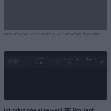
Scopri come HPE ProLiant Compute Gen12 rivoluziona i data center.
0:28 /
Ad
hub
Media
POWERED
1
/
4
1:50
BY
Introduzione ai server HPE ProLiant