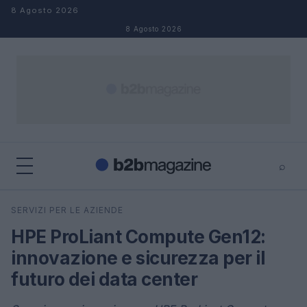
Salta al contenuto
8 Agosto 2026
8 Agosto 2026
⌕
×
⌕
SERVIZI PER LE AZIENDE
Cerca
HPE ProLiant Compute Gen12:
innovazione e sicurezza per il
futuro dei data center