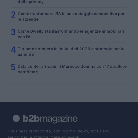
della privacy
2
Come trasformare l’IA in un vantaggio competitivo per
le aziende
3
Come Dwelly sta trasformando le agenzie immobiliari
con l’AI
4
Turismo straniero in Italia: dati 2026 e strategie per le
aziende
5
Data center africani: il Marocco domina con 17 strutture
certificate
Il business si racconta, ogni giorno. News, focus PMI,
servizi per le aziende, fiere ed eventi.