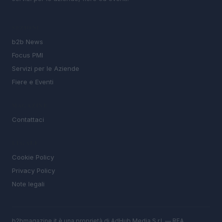
SEZIONI
b2b News
Focus PMI
Servizi per le Aziende
Fiere e Eventi
MAGAZINE
Contattaci
LEGALE
Cookie Policy
Privacy Policy
Note legali
b2bmagazine.it è una proprietà di AdHub Media S.r.l. — REA