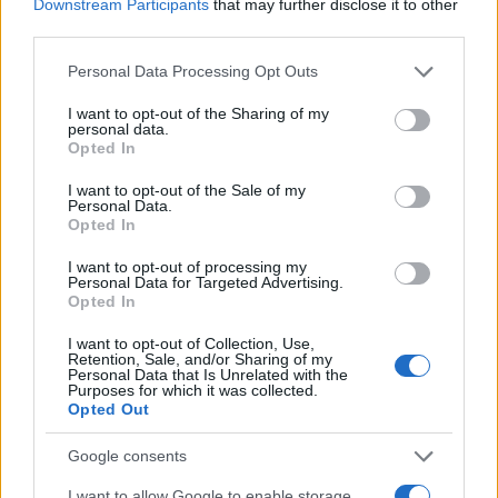
Downstream Participants
that may further disclose it to other
third parties.
Please note that this website/app uses one or more Google
Personal Data Processing Opt Outs
services and may gather and store information including but
Continua a leggere
not limited to your visit or usage behaviour. You may click to
I want to opt-out of the Sharing of my
personal data.
grant or deny consent to Google and its third-party tags to
Opted In
use your data for below specified purposes in below Google
SERVIZI PER LE AZIENDE
consent section.
I want to opt-out of the Sale of my
Personal Data.
Opted In
I want to opt-out of processing my
Personal Data for Targeted Advertising.
Opted In
I want to opt-out of Collection, Use,
Retention, Sale, and/or Sharing of my
Personal Data that Is Unrelated with the
Purposes for which it was collected.
Opted Out
Google consents
Come il Politecnico di Milano affronta i nuovi rischi
I want to allow Google to enable storage
della privacy