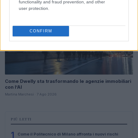
functionality and fraud prevention, and other
user protection.
CONFIRM
Come Dwelly sta trasformando le agenzie immobiliari
con l’AI
Martina Marchesi · 7 Ago 2026
PIÙ LETTI
1
Come il Politecnico di Milano affronta i nuovi rischi