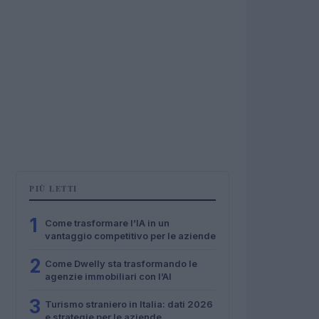
PIÙ LETTI
1
Come trasformare l’IA in un
vantaggio competitivo per le aziende
2
Come Dwelly sta trasformando le
agenzie immobiliari con l’AI
3
Turismo straniero in Italia: dati 2026
e strategie per le aziende