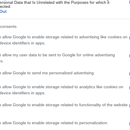
ersonal Data that Is Unrelated with the Purposes for which it
lected.
Out
consents
o allow Google to enable storage related to advertising like cookies on
evice identifiers in apps.
antum Safe over Internet
o allow my user data to be sent to Google for online advertising
s.
l servizio QSI, progettato per i clienti di
to allow Google to send me personalized advertising.
rvizio cloud-native è concepito per
ziendali, data center e fornitori di servizi
o allow Google to enable storage related to analytics like cookies on
’infrastruttura esistente.
evice identifiers in apps.
o allow Google to enable storage related to functionality of the website
 (NaaS), le aziende possono attivare
portale o tramite API in modalità completamente
o allow Google to enable storage related to personalization.
ecnologie di crittografia avanzata e di