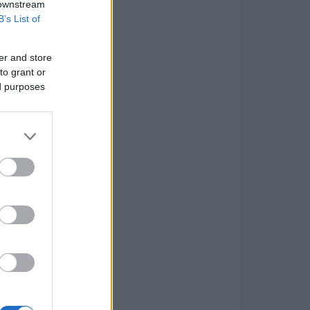
 downstream
B’s List of
er and store
to grant or
ed purposes