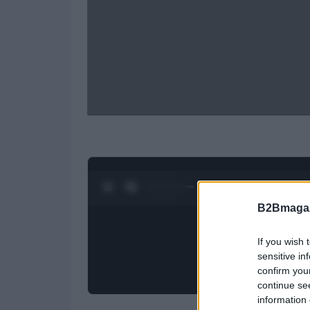
0:27 / 1:20
1
/
4
B2Bmagaz
If you wish 
sensitive in
confirm you
continue se
information 