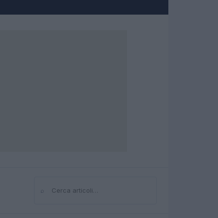
⌕
Cerca