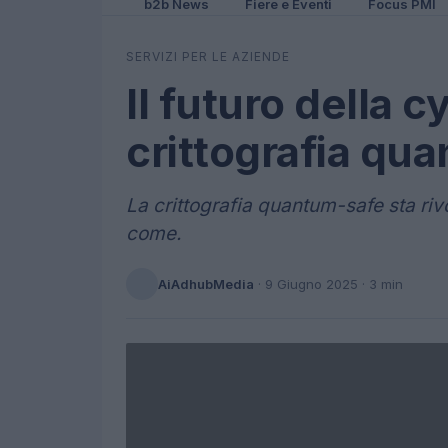
b2b News
Fiere e Eventi
Focus PMI
SERVIZI PER LE AZIENDE
Il futuro della 
crittografia qu
La crittografia quantum-safe sta riv
come.
AiAdhubMedia
·
9 Giugno 2025
· 3 min