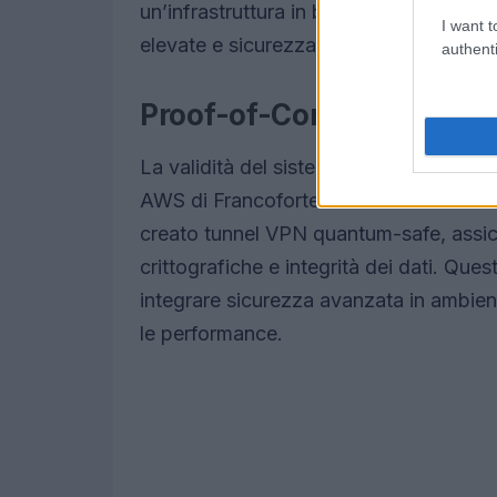
un’infrastruttura in banda ultralarga a
I want t
elevate e sicurezza.
authenti
Proof-of-Concept: sicur
La validità del sistema è stata dimostr
AWS di Francoforte e Irlanda. In collab
creato tunnel VPN quantum-safe, assic
crittografiche e integrità dei dati. Ques
integrare sicurezza avanzata in ambient
le performance.