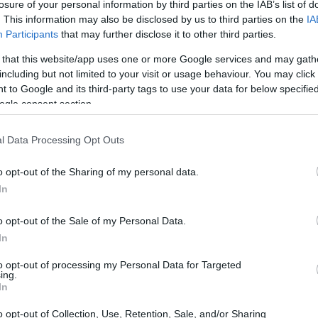
losure of your personal information by third parties on the IAB’s list of
e più sotto pressione. Con l’avvento del calcolo
. This information may also be disclosed by us to third parties on the
IA
ia tradizionali rischiano di essere compromesse.
Participants
that may further disclose it to other third parties.
uantum-safe emerge come una soluzione
 that this website/app uses one or more Google services and may gath
protezione dei trasferimenti di dati tra sedi
including but not limited to your visit or usage behaviour. You may click 
 to Google and its third-party tags to use your data for below specifi
o in questo campo è il servizio “Quantum Safe over
ogle consent section.
one che promette di rafforzare la sicurezza
l Data Processing Opt Outs
o opt-out of the Sharing of my personal data.
In
o opt-out of the Sale of my Personal Data.
In
to opt-out of processing my Personal Data for Targeted
ing.
In
o opt-out of Collection, Use, Retention, Sale, and/or Sharing