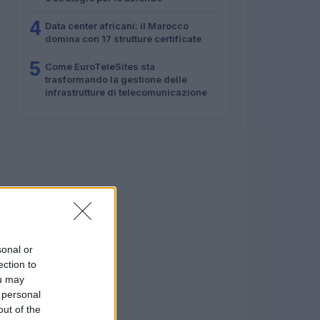
4
Data center africani: il Marocco
domina con 17 strutture certificate
5
Come EuroTeleSites sta
trasformando la gestione delle
infrastrutture di telecomunicazione
sonal or
ection to
ou may
 personal
out of the