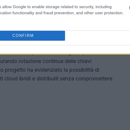
 copertura globale, garantendo prestazioni
o allow Google to enable storage related to security, including
cation functionality and fraud prevention, and other user protection.
ezza comprovata
CONFIRM
ata attraverso un Proof-of-Concept tra le regioni
orazione con partner tecnologici, Sparkle ha
urando rotazione continua delle chiavi
to progetto ha evidenziato la possibilità di
i cloud ibridi e distribuiti senza compromettere